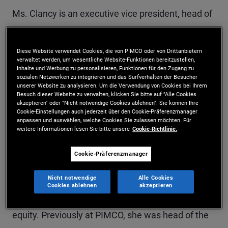
Ms. Clancy is an executive vice president, head of
PIMCO Latin America and the Caribbean, and co-
head of the PIMCO New York office. Based in New
Diese Website verwendet Cookies, die von PIMCO oder von Drittanbietern
verwaltet werden, um wesentliche Website-Funktionen bereitzustellen,
York, she is responsible for setting strategic
Inhalte und Werbung zu personalisieren, Funktionen für den Zugang zu
sozialen Netzwerken zu integrieren und das Surfverhalten der Besucher
direction for the Latin America and Caribbean
unserer Website zu analysieren. Um die Verwendung von Cookies bei Ihrem
Besuch dieser Website zu verwalten, klicken Sie bitte auf "Alle Cookies
akzeptieren" oder "Nicht notwendige Cookies ablehnen". Sie können Ihre
region and leading a team of PIMCO professionals
Cookie-Einstellungen auch jederzeit über den Cookie-Präferenzmanager
anpassen und auswählen, welche Cookies Sie zulassen möchten. Für
to deliver innovative investment solutions and
weitere Informationen lesen Sie bitte unsere
Cookie-Richtlinie.
best-in-class service to Latin American investors.
Cookie-Präferenzmanager
Ms. Clancy is also a founding member of PIMCO
Juntos and serves on the board of Horizons
Nicht notwendige
Alle Cookies
Cookies ablehnen
akzeptieren
National, a non-profit focused on educational
equity. Previously at PIMCO, she was head of the