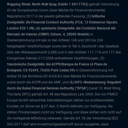
Wapping Street, North Wall Quay, Dublin 1 D01 F7X3)
gemäß Verordnung
43 der Europäischen Union (über Märkte für Finanzinstrumente)
Regulations 2017 in der jeweils geltenden Fassung; (3)
britische
Zweigstelle: die Financial Conduct Authority (FCA, 12 Endeavour Square,
London E20 1JN); (4) spanische Zweigstelle: die Comisión Nacional del
Mercado de Valores (CNMV, Edison, 4, 28006 Madrid)
in
Übereinstimmung mit den in den Artikeln 168 und 203 bis 224
festgelegten Verpflichtungen sowie den in Teil V, Abschnitt I des Gesetzes
über den Wertpapiermarkt (LSM) und in den Artikeln 111, 114 und 117 des
Königlichen Dekrets 217/2008 enthaltenen Verpflichtungen; (5)
f
ranzösische Zweigstelle: die ACPR/Banque de France (4 Place de
Budapest, CS 92459, 75436 Paris Cedex 09)
in Übereinstimmung mit
Artikel 35 der Richtlinie 2014/65/EU über Märkte für Finanzinstrumente
sowie durch die ACPR und die AMF; und (
6) DIFC-Niederlassung: Reguliert
durch die Dubai Financial Services Authority ("DFSA")
(Level 13, West Wing,
The Gate, DIFC)
gemäß Art. 48 des Regulatory Law 2004. Die von PIMCO
Europe GmbH erbrachten Dienstleistungen stehen nur professionellen
Kunden, im Sinne von § 67 Abs. 2 WpHG definiert, zur Verfügung. Sie
stehen Privatanlegern nicht zur Verfügung, und diese sollten sich nicht auf
die vorliegende Mitteilung verlassen. Gemäß Art. 56 der Verordnung (EU)
565/2017 darf eine Investmentgesellschaft davon ausgehen, dass