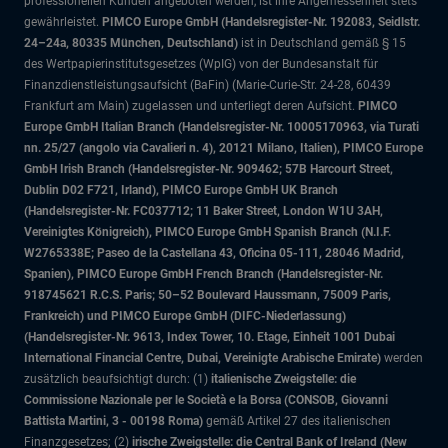
professionellen Kunden angeboten werden, ist ihre Angemessenheit stets
gewährleistet.
PIMCO Europe GmbH (Handelsregister-Nr. 192083, Seidlstr.
24–24a, 80335 München, Deutschland)
ist in Deutschland gemäß § 15
des Wertpapierinstitutsgesetzes (WpIG) von der Bundesanstalt für
Finanzdienstleistungsaufsicht (BaFin) (Marie-Curie-Str. 24-28, 60439
Frankfurt am Main) zugelassen und unterliegt deren Aufsicht.
PIMCO
Europe GmbH Italian Branch (Handelsregister-Nr. 10005170963, via Turati
nn. 25/27 (angolo via Cavalieri n. 4), 20121 Milano, Italien), PIMCO Europe
GmbH Irish Branch (Handelsregister-Nr. 909462; 57B Harcourt Street,
Dublin D02 F721, Irland), PIMCO Europe GmbH UK Branch
(Handelsregister-Nr. FC037712; 11 Baker Street, London W1U 3AH,
Vereinigtes Königreich), PIMCO Europe GmbH Spanish Branch (N.I.F.
W2765338E; Paseo de la Castellana 43, Oficina 05-111, 28046 Madrid,
Spanien), PIMCO Europe GmbH French Branch (Handelsregister-Nr.
918745621 R.C.S. Paris; 50–52 Boulevard Haussmann, 75009 Paris,
Frankreich) und PIMCO Europe GmbH (DIFC-Niederlassung)
(Handelsregister-Nr. 9613, Index Tower, 10. Etage, Einheit 1001 Dubai
International Financial Centre, Dubai, Vereinigte Arabische Emirate)
werden
zusätzlich beaufsichtigt durch: (1)
italienische Zweigstelle: die
Commissione Nazionale per le Società e la Borsa (CONSOB, Giovanni
Battista Martini, 3 - 00198 Roma)
gemäß Artikel 27 des italienischen
Finanzgesetzes; (2)
irische Zweigstelle: die Central Bank of Ireland (New