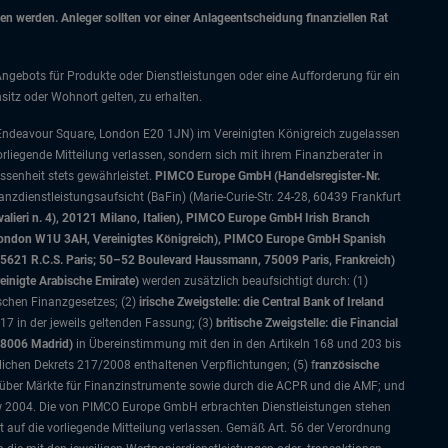
 werden. Anleger sollten vor einer Anlageentscheidung finanziellen Rat
Angebots für Produkte oder Dienstleistungen oder eine Aufforderung für ein
itz oder Wohnort gelten, zu erhalten.
 Endeavour Square, London E20 1JN) im Vereinigten Königreich zugelassen
orliegende Mitteilung verlassen, sondern sich mit ihrem Finanzberater in
senheit stets gewährleistet.
PIMCO Europe GmbH (Handelsregister-Nr.
nzdienstleistungsaufsicht (BaFin) (Marie-Curie-Str. 24-28, 60439 Frankfurt
alieri n. 4), 20121 Milano, Italien), PIMCO Europe GmbH Irish Branch
, London W1U 3AH, Vereinigtes Königreich), PIMCO Europe GmbH Spanish
5621 R.C.S. Paris; 50–52 Boulevard Haussmann, 75009 Paris, Frankreich)
einigte Arabische Emirate)
werden zusätzlich beaufsichtigt durch: (1)
ischen Finanzgesetzes; (2)
irische Zweigstelle: die Central Bank of Ireland
7 in der jeweils geltenden Fassung; (3)
britische Zweigstelle: die Financial
28006 Madrid)
in Übereinstimmung mit den in den Artikeln 168 und 203 bis
lichen Dekrets 217/2008 enthaltenen Verpflichtungen; (5) f
ranzösische
 über Märkte für Finanzinstrumente sowie durch die ACPR und die AMF; und
w 2004. Die von PIMCO Europe GmbH erbrachten Dienstleistungen stehen
ht auf die vorliegende Mitteilung verlassen. Gemäß Art. 56 der Verordnung