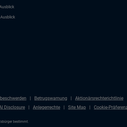
 Ausblick
r Ausblick
beschwerden
Betrugswarnung
Aktionärsrechterichtlinie
AI Disclosure
Anlegerrechte
Site Map
Cookie-Präfere
atsbürger bestimmt.