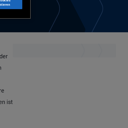
Cookies
ptieren
der
n
re
n ist