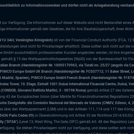
chließlich zu Informationszwecken und dürfen nicht als Anlageberatung verstanden
t zur Verfügung. Die Informationen auf dieser Website sind nicht Bestandteil eines 
ige Informationen gemäß den Gesetzen, die für ihre Staatsbürgerschaft, ihren Wohns
W1U 3AH, Vereinigtes Königreich)
ist von der Financial Conduct Authority (FCA, 12
istungen sind nicht für Privatanleger erhältlich. Diese sollten sich nicht auf die v
e GmbH ausschließlich professionellen Kunden angeboten werden, ist ihre Angemes
d gemäß § 15 des Wertpapierinstitutsgesetzes (WpIG) von der Bundesanstalt für Fina
ian Branch (Handelsregister-Nr. 10005170963, via Turati nn. 25/27 (angolo via Cav
nd), PIMCO Europe GmbH UK Branch (Handelsregister-Nr. FC037712; 11 Baker Street
046 Madrid, Spanien), PIMCO Europe GmbH French Branch (Handelsregister-Nr. 91874
x Tower, 10. Etage, Einheit 1001 Dubai International Financial Centre, Dubai, Ver
sa (CONSOB, Giovanni Battista Martini, 3 - 00198 Roma)
gemäß Artikel 27 des italien
 43 der Europäischen Union (über Märkte für Finanzinstrumente) Regulations 201
che Zweigstelle: die Comisión Nacional del Mercado de Valores (CNMV, Edison, 4, 
tzes über den Wertpapiermarkt (LSM) und in den Artikeln 111, 114 und 117 des König
75436 Paris Cedex 09)
in Übereinstimmung mit Artikel 35 der Richtlinie 2014/65/EU
ity ("DFSA")
(Level 13, West Wing, The Gate, DIFC)
gemäß Art. 48 des Regulatory La
rfügung. Sie stehen Privatanlegern nicht zur Verfügung, und diese sollten sich nic