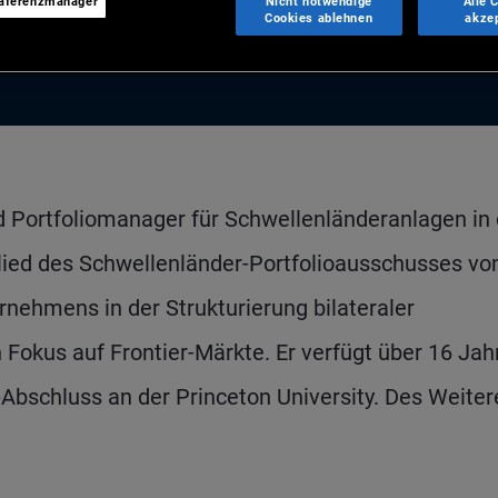
räferenzmanager
Nicht notwendige
Alle 
Cookies ablehnen
akze
d Portfoliomanager für Schwellenländeranlagen in 
glied des Schwellenländer-Portfolioausschusses vo
nehmens in der Strukturierung bilateraler
 Fokus auf Frontier-Märkte. Er verfügt über 16 Jah
bschluss an der Princeton University. Des Weitere