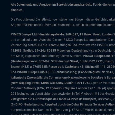
Alle Dokumente und Angaben im Bereich börsengehandelte Fonds dienen auss
einholen.
Die Produkte und Dienstleistungen stehen nur Bürgern dieser Gerichtsbarkei
Angebot für Personen außerhalb Deutschland, denen es untersagt ist, derart
PIMCO Europe Ltd (Handelsregister-Nr. 2604517; 11 Baker Street, London 
und unterliegt deren Aufsicht. Die von PIMCO Europe Ltd angebotenen Dienstle
Verbindung setzen. Da die Dienstleistungen und Produkte von PIMCO Europ
192083, Seidlstr. 24–24a, 80335 München, Deutschland)
ist in Deutschlan
am Main) zugelassen und unterliegt deren Aufsicht.
PIMCO Europe GmbH Ital
(Handelsregister-Nr. 909462; 57B Harcourt Street, Dublin D02 F721, Irla
Branch (N.I.F. W2765338E; Paseo de la Castellana 43, Oficina 05-111, 28
und PIMCO Europe GmbH (DIFC-Niederlassung) (Handelsregister-Nr. 9613, Inde
italienische Zweigstelle: die Commissione Nazionale per le Società e la Bor
(New Wapping Street, North Wall Quay, Dublin 1 D01 F7X3)
gemäß Verordnung
Conduct Authority (FCA, 12 Endeavour Square, London E20 1JN); (4) spanis
224 festgelegten Verpflichtungen sowie den in Teil V, Abschnitt I des Gese
Zweigstelle: die ACPR/Banque de France (4 Place de Budapest, CS 92459, 
(
6) DIFC-Niederlassung: Reguliert durch die Dubai Financial Services Author
nur professionellen Kunden, im Sinne von § 67 Abs. 2 WpHG definiert, zur Ve