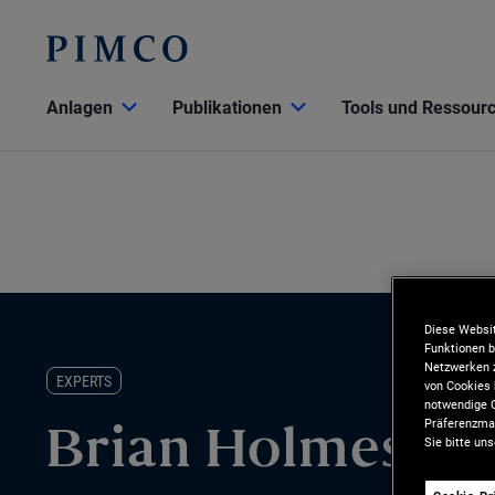
Anlagen
Publikationen
Tools und Ressour
Diese Websit
Funktionen b
Netzwerken z
EXPERTS
von Cookies 
notwendige C
Präferenzman
Brian Holmes
Sie bitte un