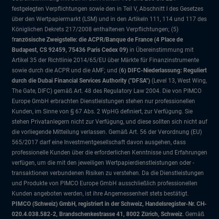
festgelegten Verpflichtungen sowie den in Teil V, Abschnitt I des Gesetzes
über den Wertpapiermarkt (LSM) und in den Artikeln 111, 114 und 117 des
Königlichen Dekrets 217/2008 enthaltenen Verpflichtungen; (5)
f
ranzösische Zweigstelle: die ACPR/Banque de France (4 Place de
Budapest, CS 92459, 75436 Paris Cedex 09)
in Übereinstimmung mit
Artikel 35 der Richtlinie 2014/65/EU über Märkte für Finanzinstrumente
sowie durch die ACPR und die AMF; und (
6) DIFC-Niederlassung: Reguliert
durch die Dubai Financial Services Authority ("DFSA")
(Level 13, West Wing,
The Gate, DIFC)
gemäß Art. 48 des Regulatory Law 2004. Die von PIMCO
Europe GmbH erbrachten Dienstleistungen stehen nur professionellen
Kunden, im Sinne von § 67 Abs. 2 WpHG definiert, zur Verfügung. Sie
stehen Privatanlegern nicht zur Verfügung, und diese sollten sich nicht auf
die vorliegende Mitteilung verlassen. Gemäß Art. 56 der Verordnung (EU)
565/2017 darf eine Investmentgesellschaft davon ausgehen, dass
professionelle Kunden über die erforderlichen Kenntnisse und Erfahrungen
verfügen, um die mit den jeweiligen Wertpapierdienstleistungen oder -
transaktionen verbundenen Risiken zu verstehen. Da die Dienstleistungen
und Produkte von PIMCO Europe GmbH ausschließlich professionellen
Kunden angeboten werden, ist ihre Angemessenheit stets bestätigt.
PIMCO (Schweiz) GmbH, registriert in der Schweiz, Handelsregister-Nr. CH-
020.4.038.582-2, Brandschenkestrasse 41, 8002 Zürich, Schweiz
. Gemäß