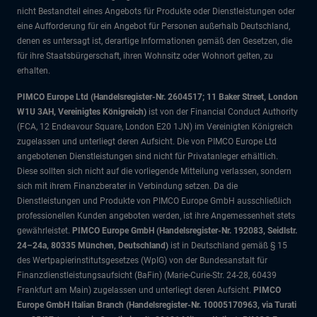
nicht Bestandteil eines Angebots für Produkte oder Dienstleistungen oder
eine Aufforderung für ein Angebot für Personen außerhalb Deutschland,
denen es untersagt ist, derartige Informationen gemäß den Gesetzen, die
für ihre Staatsbürgerschaft, ihren Wohnsitz oder Wohnort gelten, zu
erhalten.
PIMCO Europe Ltd (Handelsregister-Nr. 2604517; 11 Baker Street, London
W1U 3AH, Vereinigtes Königreich)
ist von der Financial Conduct Authority
(FCA, 12 Endeavour Square, London E20 1JN) im Vereinigten Königreich
zugelassen und unterliegt deren Aufsicht. Die von PIMCO Europe Ltd
angebotenen Dienstleistungen sind nicht für Privatanleger erhältlich.
Diese sollten sich nicht auf die vorliegende Mitteilung verlassen, sondern
sich mit ihrem Finanzberater in Verbindung setzen. Da die
Dienstleistungen und Produkte von PIMCO Europe GmbH ausschließlich
professionellen Kunden angeboten werden, ist ihre Angemessenheit stets
gewährleistet.
PIMCO Europe GmbH (Handelsregister-Nr. 192083, Seidlstr.
24–24a, 80335 München, Deutschland)
ist in Deutschland gemäß § 15
des Wertpapierinstitutsgesetzes (WpIG) von der Bundesanstalt für
Finanzdienstleistungsaufsicht (BaFin) (Marie-Curie-Str. 24-28, 60439
Frankfurt am Main) zugelassen und unterliegt deren Aufsicht.
PIMCO
Europe GmbH Italian Branch (Handelsregister-Nr. 10005170963, via Turati