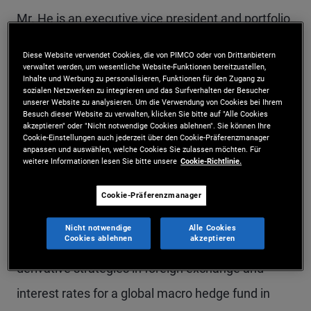
Mr. He is an executive vice president and portfolio
manager in the Newport Beach office. He is
Diese Website verwendet Cookies, die von PIMCO oder von Drittanbietern
currently a member of the liquid products group,
verwaltet werden, um wesentliche Website-Funktionen bereitzustellen,
Inhalte und Werbung zu personalisieren, Funktionen für den Zugang zu
sozialen Netzwerken zu integrieren und das Surfverhalten der Besucher
specializing in real return, and he also serves as a
unserer Website zu analysieren. Um die Verwendung von Cookies bei Ihrem
Besuch dieser Website zu verwalten, klicken Sie bitte auf "Alle Cookies
member of the Americas Portfolio Committee.
akzeptieren" oder "Nicht notwendige Cookies ablehnen". Sie können Ihre
Cookie-Einstellungen auch jederzeit über den Cookie-Präferenzmanager
Previously, he was a member of the mortgage-
anpassen und auswählen, welche Cookies Sie zulassen möchten. Für
weitere Informationen lesen Sie bitte unsere
Cookie-Richtlinie.
backed securities desk and the global rates desk,
focusing on government bonds, foreign exchange,
Cookie-Präferenzmanager
and interest rate derivatives. Prior to joining
Nicht notwendige
Alle Cookies
Cookies ablehnen
akzeptieren
PIMCO in 2011, he structured and traded
derivative strategies in foreign exchange and
interest rates for a global macro hedge fund in