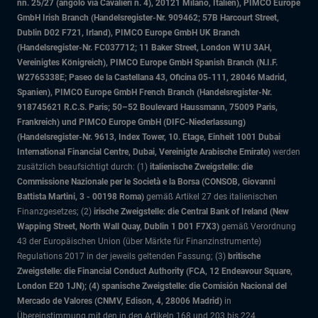
nn. 25/27 (angolo via Cavalieri n. 4), 20121 Milano, Italien), PIMCO Europe
GmbH Irish Branch (Handelsregister-Nr. 909462; 57B Harcourt Street,
Dublin D02 F721, Irland), PIMCO Europe GmbH UK Branch
(Handelsregister-Nr. FC037712; 11 Baker Street, London W1U 3AH,
Vereinigtes Königreich), PIMCO Europe GmbH Spanish Branch (N.I.F.
W2765338E; Paseo de la Castellana 43, Oficina 05-111, 28046 Madrid,
Spanien), PIMCO Europe GmbH French Branch (Handelsregister-Nr.
918745621 R.C.S. Paris; 50–52 Boulevard Haussmann, 75009 Paris,
Frankreich) und PIMCO Europe GmbH (DIFC-Niederlassung)
(Handelsregister-Nr. 9613, Index Tower, 10. Etage, Einheit 1001 Dubai
International Financial Centre, Dubai, Vereinigte Arabische Emirate)
werden
zusätzlich beaufsichtigt durch: (1)
italienische Zweigstelle: die
Commissione Nazionale per le Società e la Borsa (CONSOB, Giovanni
Battista Martini, 3 - 00198 Roma)
gemäß Artikel 27 des italienischen
Finanzgesetzes; (2)
irische Zweigstelle: die Central Bank of Ireland (New
Wapping Street, North Wall Quay, Dublin 1 D01 F7X3)
gemäß Verordnung
43 der Europäischen Union (über Märkte für Finanzinstrumente)
Regulations 2017 in der jeweils geltenden Fassung; (3)
britische
Zweigstelle: die Financial Conduct Authority (FCA, 12 Endeavour Square,
London E20 1JN); (4) spanische Zweigstelle: die Comisión Nacional del
Mercado de Valores (CNMV, Edison, 4, 28006 Madrid)
in
Übereinstimmung mit den in den Artikeln 168 und 203 bis 224