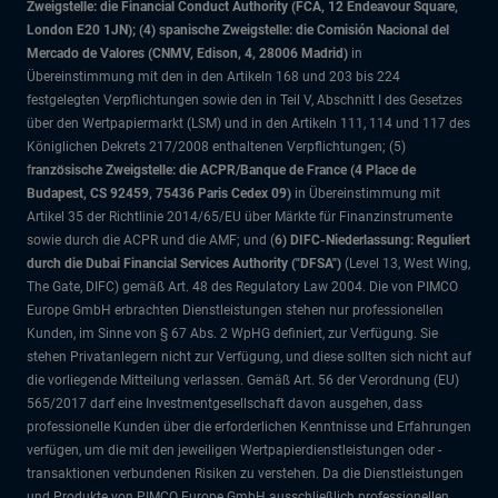
Zweigstelle: die Financial Conduct Authority (FCA, 12 Endeavour Square,
London E20 1JN); (4) spanische Zweigstelle: die Comisión Nacional del
Mercado de Valores (CNMV, Edison, 4, 28006 Madrid)
in
Übereinstimmung mit den in den Artikeln 168 und 203 bis 224
festgelegten Verpflichtungen sowie den in Teil V, Abschnitt I des Gesetzes
über den Wertpapiermarkt (LSM) und in den Artikeln 111, 114 und 117 des
Königlichen Dekrets 217/2008 enthaltenen Verpflichtungen; (5)
f
ranzösische Zweigstelle: die ACPR/Banque de France (4 Place de
Budapest, CS 92459, 75436 Paris Cedex 09)
in Übereinstimmung mit
Artikel 35 der Richtlinie 2014/65/EU über Märkte für Finanzinstrumente
sowie durch die ACPR und die AMF; und (
6) DIFC-Niederlassung: Reguliert
durch die Dubai Financial Services Authority ("DFSA")
(Level 13, West Wing,
The Gate, DIFC)
gemäß Art. 48 des Regulatory Law 2004. Die von PIMCO
Europe GmbH erbrachten Dienstleistungen stehen nur professionellen
Kunden, im Sinne von § 67 Abs. 2 WpHG definiert, zur Verfügung. Sie
stehen Privatanlegern nicht zur Verfügung, und diese sollten sich nicht auf
die vorliegende Mitteilung verlassen. Gemäß Art. 56 der Verordnung (EU)
565/2017 darf eine Investmentgesellschaft davon ausgehen, dass
professionelle Kunden über die erforderlichen Kenntnisse und Erfahrungen
verfügen, um die mit den jeweiligen Wertpapierdienstleistungen oder -
transaktionen verbundenen Risiken zu verstehen. Da die Dienstleistungen
und Produkte von PIMCO Europe GmbH ausschließlich professionellen