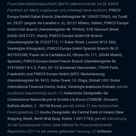
Finanzdienstleistungsaufsicht (BaFin) (Marie-Curie-Str. 24-28, 60439
Frankfurt am Main) zugelassen und unterliegt deren Aufsicht.
PIMCO
Europe GmbH Italian Branch (Handelsregister-Nr. 10005170963, via Turati
nn. 25/27 (angolo via Cavalieri n. 4), 20121 Milano, Italien), PIMCO Europe
GmbH Irish Branch (Handelsregister-Nr. 909462; 57B Harcourt Street,
Dublin D02 F721, Irland), PIMCO Europe GmbH UK Branch
(Handelsregister-Nr. FC037712; 11 Baker Street, London W1U 3AH,
Vereinigtes Königreich), PIMCO Europe GmbH Spanish Branch (N.I.F.
W2765338E; Paseo de la Castellana 43, Oficina 05-111, 28046 Madrid,
Spanien), PIMCO Europe GmbH French Branch (Handelsregister-Nr.
918745621 R.C.S. Paris; 50–52 Boulevard Haussmann, 75009 Paris,
Frankreich) und PIMCO Europe GmbH (DIFC-Niederlassung)
(Handelsregister-Nr. 9613, Index Tower, 10. Etage, Einheit 1001 Dubai
International Financial Centre, Dubai, Vereinigte Arabische Emirate)
werden
zusätzlich beaufsichtigt durch: (1)
italienische Zweigstelle: die
Commissione Nazionale per le Società e la Borsa (CONSOB, Giovanni
Battista Martini, 3 - 00198 Roma)
gemäß Artikel 27 des italienischen
Finanzgesetzes; (2)
irische Zweigstelle: die Central Bank of Ireland (New
Wapping Street, North Wall Quay, Dublin 1 D01 F7X3)
gemäß Verordnung
43 der Europäischen Union (über Märkte für Finanzinstrumente)
Regulations 2017 in der jeweils geltenden Fassung; (3)
britische