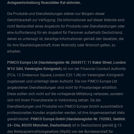
Anlageentscheidung finanziellen Rat einholen.
Die Produkte und Dienstleistungen stehen nur Bürgern dieser
Gerichtsbarkeit zur Verfügung. Die Informationen auf dieser Website sind
nicht Bestandteil eines Angebots für Produkte oder Dienstleistungen oder
eine Aufforderung für ein Angebot für Personen außerhalb Deutschland,
denen es untersagt ist, derartige Informationen gemäß den Gesetzen, die
für ihre Staatsbürgerschaft, ihren Wohnsitz oder Wohnort gelten, zu
erhalten.
PIMCO Europe Ltd (Handelsregister-Nr. 2604517; 11 Baker Street, London
W1U 3AH, Vereinigtes Königreich)
ist von der Financial Conduct Authority
(FCA, 12 Endeavour Square, London E20 1JN) im Vereinigten Königreich
zugelassen und unterliegt deren Aufsicht. Die von PIMCO Europe Ltd
angebotenen Dienstleistungen sind nicht für Privatanleger erhältlich.
Diese sollten sich nicht auf die vorliegende Mitteilung verlassen, sondern
sich mit ihrem Finanzberater in Verbindung setzen. Da die
Dienstleistungen und Produkte von PIMCO Europe GmbH ausschließlich
professionellen Kunden angeboten werden, ist ihre Angemessenheit stets
gewährleistet.
PIMCO Europe GmbH (Handelsregister-Nr. 192083, Seidlstr.
24–24a, 80335 München, Deutschland)
ist in Deutschland gemäß § 15
des Wertpapierinstitutsgesetzes (WpIG) von der Bundesanstalt für