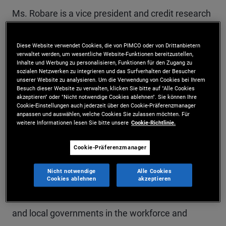
Ms. Robare is a vice president and credit research
analyst on the PIMCO Municipals credit research
Diese Website verwendet Cookies, die von PIMCO oder von Drittanbietern
team. She leads the integration of ESG factors
verwaltet werden, um wesentliche Website-Funktionen bereitzustellen,
Inhalte und Werbung zu personalisieren, Funktionen für den Zugang zu
across PIMCO's municipal strategies, and also
sozialen Netzwerken zu integrieren und das Surfverhalten der Besucher
unserer Website zu analysieren. Um die Verwendung von Cookies bei Ihrem
covers a portfolio of municipal credits from around
Besuch dieser Website zu verwalten, klicken Sie bitte auf "Alle Cookies
akzeptieren" oder "Nicht notwendige Cookies ablehnen". Sie können Ihre
the U.S. Prior to joining PIMCO in 2021, she was
Cookie-Einstellungen auch jederzeit über den Cookie-Präferenzmanager
anpassen und auswählen, welche Cookies Sie zulassen möchten. Für
the head of ESG research at Gurtin Municipal Bond
weitere Informationen lesen Sie bitte unsere
Cookie-Richtlinie.
Management, a PIMCO company. Prior to joining
Cookie-Präferenzmanager
Gurtin in 2012, Ms. Robare was a municipal credit
Nicht notwendige
Alle Cookies
analyst at Moody's Investors Service, and
Cookies ablehnen
akzeptieren
previously she held several positions within state
and local governments in the workforce and