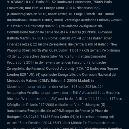
918745621 R.C.S. Paris; 50–52 Boulevard Haussmann, 75009 Paris,
Frankreich) und PIMCO Europe GmbH (DIFC-Niederlassung)
(Handelsregister-Nr. 9613, Index Tower, 10. Etage, Einheit 1001 Dubai
International Financial Centre, Dubai, Vereinigte Arabische Emirate)
werden
zusätzlich beaufsichtigt durch: (1)
italienische Zweigstelle: die
Commissione Nazionale per le Società e la Borsa (CONSOB, Giovanni
Battista Martini, 3 - 00198 Roma)
gemäß Artikel 27 des italienischen
Finanzgesetzes; (2)
irische Zweigstelle: die Central Bank of Ireland (New
Wapping Street, North Wall Quay, Dublin 1 D01 F7X3)
gemäß Verordnung
43 der Europäischen Union (über Märkte für Finanzinstrumente)
Regulations 2017 in der jeweils geltenden Fassung; (3)
britische
Zweigstelle: die Financial Conduct Authority (FCA, 12 Endeavour Square,
London E20 1JN); (4) spanische Zweigstelle: die Comisión Nacional del
Mercado de Valores (CNMV, Edison, 4, 28006 Madrid)
in
Übereinstimmung mit den in den Artikeln 168 und 203 bis 224
festgelegten Verpflichtungen sowie den in Teil V, Abschnitt I des Gesetzes
über den Wertpapiermarkt (LSM) und in den Artikeln 111, 114 und 117 des
Königlichen Dekrets 217/2008 enthaltenen Verpflichtungen; (5)
f
ranzösische Zweigstelle: die ACPR/Banque de France (4 Place de
Budapest, CS 92459, 75436 Paris Cedex 09)
in Übereinstimmung mit
Artikel 35 der Richtlinie 2014/65/EU über Märkte für Finanzinstrumente