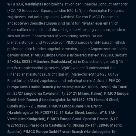
W1U 3AH, Vereinigtes Königreich)
ist von der Financial Conduct Authority
(FCA, 12 Endeavour Square, London E20 1JN) im Vereinigten Königreich
zugelassen und unterliegt deren Aufsicht. Die von PIMCO Europe Ltd
angebotenen Dienstleistungen sind nicht für Privatanleger erhältlich.
Diese sollten sich nicht auf die vorliegende Mitteilung verlassen, sondern
sich mit ihrem Finanzberater in Verbindung setzen. Da die
Dienstleistungen und Produkte von PIMCO Europe GmbH ausschließlich
professionellen Kunden angeboten werden, ist ihre Angemessenheit stets
gewährleistet.
PIMCO Europe GmbH (Handelsregister-Nr. 192083, Seidlstr.
24–24a, 80335 München, Deutschland)
ist in Deutschland gemäß § 15
des Wertpapierinstitutsgesetzes (WpIG) von der Bundesanstalt für
Finanzdienstleistungsaufsicht (BaFin) (Marie-Curie-Str. 24-28, 60439
Frankfurt am Main) zugelassen und unterliegt deren Aufsicht.
PIMCO
Europe GmbH Italian Branch (Handelsregister-Nr. 10005170963, via Turati
nn. 25/27 (angolo via Cavalieri n. 4), 20121 Milano, Italien), PIMCO Europe
GmbH Irish Branch (Handelsregister-Nr. 909462; 57B Harcourt Street,
Dublin D02 F721, Irland), PIMCO Europe GmbH UK Branch
(Handelsregister-Nr. FC037712; 11 Baker Street, London W1U 3AH,
Vereinigtes Königreich), PIMCO Europe GmbH Spanish Branch (N.I.F.
W2765338E; Paseo de la Castellana 43, Oficina 05-111, 28046 Madrid,
Spanien), PIMCO Europe GmbH French Branch (Handelsregister-Nr.