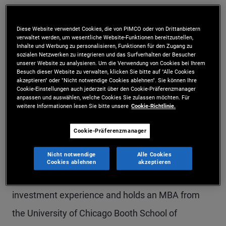
Mr. Kennedy is an executive vice president and
Diese Website verwendet Cookies, die von PIMCO oder von Drittanbietern
portfolio manager in the Newport Beach office,
verwaltet werden, um wesentliche Website-Funktionen bereitzustellen,
Inhalte und Werbung zu personalisieren, Funktionen für den Zugang zu
focused on private and opportunistic credit
sozialen Netzwerken zu integrieren und das Surfverhalten der Besucher
unserer Website zu analysieren. Um die Verwendung von Cookies bei Ihrem
investments, including corporate lending, special
Besuch dieser Website zu verwalten, klicken Sie bitte auf "Alle Cookies
akzeptieren" oder "Nicht notwendige Cookies ablehnen". Sie können Ihre
situations, and distressed credit. Prior to joining
Cookie-Einstellungen auch jederzeit über den Cookie-Präferenzmanager
anpassen und auswählen, welche Cookies Sie zulassen möchten. Für
PIMCO in 2010, he was a principal at Redrock
weitere Informationen lesen Sie bitte unsere
Cookie-Richtlinie.
Capital Management. Previously, Mr. Kennedy
Cookie-Präferenzmanager
was an associate in the investment banking
Nicht notwendige
Alle Cookies
division of Goldman Sachs and a senior consultant
Cookies ablehnen
akzeptieren
with Deloitte Consulting. He has 22 years of
investment experience and holds an MBA from
the University of Chicago Booth School of