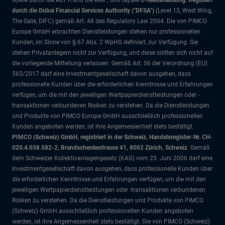
sowie durch die ACPR und die AMF; und (
6) DIFC-Niederlassung: Reguliert
durch die Dubai Financial Services Authority ("DFSA")
(Level 13, West Wing,
The Gate, DIFC)
gemäß Art. 48 des Regulatory Law 2004. Die von PIMCO
Europe GmbH erbrachten Dienstleistungen stehen nur professionellen
Kunden, im Sinne von § 67 Abs. 2 WpHG definiert, zur Verfügung. Sie
stehen Privatanlegern nicht zur Verfügung, und diese sollten sich nicht auf
die vorliegende Mitteilung verlassen. Gemäß Art. 56 der Verordnung (EU)
565/2017 darf eine Investmentgesellschaft davon ausgehen, dass
professionelle Kunden über die erforderlichen Kenntnisse und Erfahrungen
verfügen, um die mit den jeweiligen Wertpapierdienstleistungen oder -
transaktionen verbundenen Risiken zu verstehen. Da die Dienstleistungen
und Produkte von PIMCO Europe GmbH ausschließlich professionellen
Kunden angeboten werden, ist ihre Angemessenheit stets bestätigt.
PIMCO (Schweiz) GmbH, registriert in der Schweiz, Handelsregister-Nr. CH-
020.4.038.582-2, Brandschenkestrasse 41, 8002 Zürich, Schweiz
. Gemäß
dem Schweizer Kollektivanlagengesetz (KAG) vom 23. Juni 2006 darf eine
Investmentgesellschaft davon ausgehen, dass professionelle Kunden über
die erforderlichen Kenntnisse und Erfahrungen verfügen, um die mit den
jeweiligen Wertpapierdienstleistungen oder -transaktionen verbundenen
Risiken zu verstehen. Da die Dienstleistungen und Produkte von PIMCO
(Schweiz) GmbH ausschließlich professionellen Kunden angeboten
werden, ist ihre Angemessenheit stets bestätigt. Die von PIMCO (Schweiz)