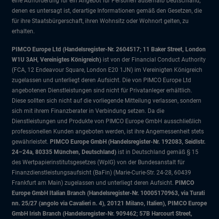
eine Aufforderung für ein Angebot für Personen außerhalb Deutschland,
denen es untersagt ist, derartige Informationen gemäß den Gesetzen, die
für ihre Staatsbürgerschaft, ihren Wohnsitz oder Wohnort gelten, zu
erhalten.
PIMCO Europe Ltd (Handelsregister-Nr. 2604517; 11 Baker Street, London
W1U 3AH, Vereinigtes Königreich)
ist von der Financial Conduct Authority
(FCA, 12 Endeavour Square, London E20 1JN) im Vereinigten Königreich
zugelassen und unterliegt deren Aufsicht. Die von PIMCO Europe Ltd
angebotenen Dienstleistungen sind nicht für Privatanleger erhältlich.
Diese sollten sich nicht auf die vorliegende Mitteilung verlassen, sondern
sich mit ihrem Finanzberater in Verbindung setzen. Da die
Dienstleistungen und Produkte von PIMCO Europe GmbH ausschließlich
professionellen Kunden angeboten werden, ist ihre Angemessenheit stets
gewährleistet.
PIMCO Europe GmbH (Handelsregister-Nr. 192083, Seidlstr.
24–24a, 80335 München, Deutschland)
ist in Deutschland gemäß § 15
des Wertpapierinstitutsgesetzes (WpIG) von der Bundesanstalt für
Finanzdienstleistungsaufsicht (BaFin) (Marie-Curie-Str. 24-28, 60439
Frankfurt am Main) zugelassen und unterliegt deren Aufsicht.
PIMCO
Europe GmbH Italian Branch (Handelsregister-Nr. 10005170963, via Turati
nn. 25/27 (angolo via Cavalieri n. 4), 20121 Milano, Italien), PIMCO Europe
GmbH Irish Branch (Handelsregister-Nr. 909462; 57B Harcourt Street,