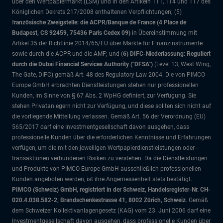
über den Wertpapiermarkt (LSM) und in den Artikeln 111, 114 und 117 des
Königlichen Dekrets 217/2008 enthaltenen Verpflichtungen; (5)
f
ranzösische Zweigstelle: die ACPR/Banque de France (4 Place de
Budapest, CS 92459, 75436 Paris Cedex 09)
in Übereinstimmung mit
Artikel 35 der Richtlinie 2014/65/EU über Märkte für Finanzinstrumente
sowie durch die ACPR und die AMF; und (
6) DIFC-Niederlassung: Reguliert
durch die Dubai Financial Services Authority ("DFSA")
(Level 13, West Wing,
The Gate, DIFC)
gemäß Art. 48 des Regulatory Law 2004. Die von PIMCO
Europe GmbH erbrachten Dienstleistungen stehen nur professionellen
Kunden, im Sinne von § 67 Abs. 2 WpHG definiert, zur Verfügung. Sie
stehen Privatanlegern nicht zur Verfügung, und diese sollten sich nicht auf
die vorliegende Mitteilung verlassen. Gemäß Art. 56 der Verordnung (EU)
565/2017 darf eine Investmentgesellschaft davon ausgehen, dass
professionelle Kunden über die erforderlichen Kenntnisse und Erfahrungen
verfügen, um die mit den jeweiligen Wertpapierdienstleistungen oder -
transaktionen verbundenen Risiken zu verstehen. Da die Dienstleistungen
und Produkte von PIMCO Europe GmbH ausschließlich professionellen
Kunden angeboten werden, ist ihre Angemessenheit stets bestätigt.
PIMCO (Schweiz) GmbH, registriert in der Schweiz, Handelsregister-Nr. CH-
020.4.038.582-2, Brandschenkestrasse 41, 8002 Zürich, Schweiz
. Gemäß
dem Schweizer Kollektivanlagengesetz (KAG) vom 23. Juni 2006 darf eine
Investmentgesellschaft davon ausgehen, dass professionelle Kunden über