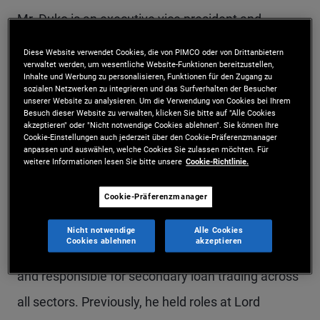
Mr. Duko is an executive vice president and
portfolio manager in the Newport Beach office
Diese Website verwendet Cookies, die von PIMCO oder von Drittanbietern
verwaltet werden, um wesentliche Website-Funktionen bereitzustellen,
focusing on U.S. leveraged finance, including bank
Inhalte und Werbung zu personalisieren, Funktionen für den Zugang zu
sozialen Netzwerken zu integrieren und das Surfverhalten der Besucher
loans and collateralized loan obligations (CLOs),
unserer Website zu analysieren. Um die Verwendung von Cookies bei Ihrem
Besuch dieser Website zu verwalten, klicken Sie bitte auf "Alle Cookies
high yield, and multi-sector credit strategies. Prior
akzeptieren" oder "Nicht notwendige Cookies ablehnen". Sie können Ihre
Cookie-Einstellungen auch jederzeit über den Cookie-Präferenzmanager
to rejoining PIMCO in 2023, he was at Ares
anpassen und auswählen, welche Cookies Sie zulassen möchten. Für
weitere Informationen lesen Sie bitte unsere
Cookie-Richtlinie.
Management, where he was a partner and
portfolio manager responsible for managing U.S.
Cookie-Präferenzmanager
bank loan credit strategies. He was at PIMCO
Nicht notwendige
Alle Cookies
Cookies ablehnen
akzeptieren
from 2011–2018, managing bank loan portfolios
and responsible for secondary loan trading across
all sectors. Previously, he held roles at Lord