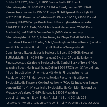
Dublin D02 F721, Irland), PIMCO Europe GmbH UK Branch
(Handelsregister-Nr. FC037712; 11 Baker Street, London W1U 3AH,
Vereinigtes Königreich), PIMCO Europe GmbH Spanish Branch (N.I.F.
W2765338E; Paseo de la Castellana 43, Oficina 05-111, 28046 Madrid,
Spanien), PIMCO Europe GmbH French Branch (Handelsregister-Nr.
918745621 R.C.S. Paris; 50–52 Boulevard Haussmann, 75009 Paris,
Frankreich) und PIMCO Europe GmbH (DIFC-Niederlassung)
(Handelsregister-Nr. 9613, Index Tower, 10. Etage, Einheit 1001 Dubai
International Financial Centre, Dubai, Vereinigte Arabische Emirate)
werden
zusätzlich beaufsichtigt durch: (1)
italienische Zweigstelle: die
Commissione Nazionale per le Società e la Borsa (CONSOB, Giovanni
Battista Martini, 3 - 00198 Roma)
gemäß Artikel 27 des italienischen
Finanzgesetzes; (2)
irische Zweigstelle: die Central Bank of Ireland (New
Wapping Street, North Wall Quay, Dublin 1 D01 F7X3)
gemäß Verordnung
43 der Europäischen Union (über Märkte für Finanzinstrumente)
Regulations 2017 in der jeweils geltenden Fassung; (3)
britische
Zweigstelle: die Financial Conduct Authority (FCA, 12 Endeavour Square,
London E20 1JN); (4) spanische Zweigstelle: die Comisión Nacional del
Mercado de Valores (CNMV, Edison, 4, 28006 Madrid)
in
Übereinstimmung mit den in den Artikeln 168 und 203 bis 224
festgelegten Verpflichtungen sowie den in Teil V, Abschnitt I des Gesetzes