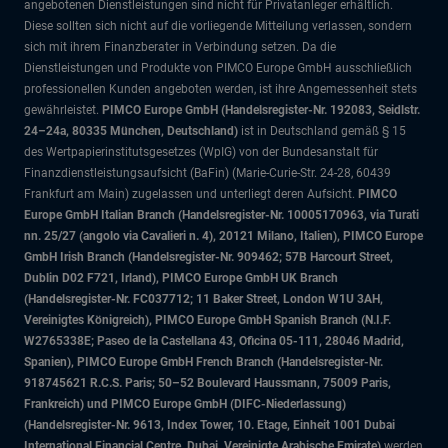
angebotenen Dienstleistungen sind nicht für Privatanleger erhältlich.
Diese sollten sich nicht auf die vorliegende Mitteilung verlassen, sondern
sich mit ihrem Finanzberater in Verbindung setzen. Da die
Dienstleistungen und Produkte von PIMCO Europe GmbH ausschließlich
professionellen Kunden angeboten werden, ist ihre Angemessenheit stets
gewährleistet.
PIMCO Europe GmbH (Handelsregister-Nr. 192083, Seidlstr.
24–24a, 80335 München, Deutschland)
ist in Deutschland gemäß § 15
des Wertpapierinstitutsgesetzes (WpIG) von der Bundesanstalt für
Finanzdienstleistungsaufsicht (BaFin) (Marie-Curie-Str. 24-28, 60439
Frankfurt am Main) zugelassen und unterliegt deren Aufsicht.
PIMCO
Europe GmbH Italian Branch (Handelsregister-Nr. 10005170963, via Turati
nn. 25/27 (angolo via Cavalieri n. 4), 20121 Milano, Italien), PIMCO Europe
GmbH Irish Branch (Handelsregister-Nr. 909462; 57B Harcourt Street,
Dublin D02 F721, Irland), PIMCO Europe GmbH UK Branch
(Handelsregister-Nr. FC037712; 11 Baker Street, London W1U 3AH,
Vereinigtes Königreich), PIMCO Europe GmbH Spanish Branch (N.I.F.
W2765338E; Paseo de la Castellana 43, Oficina 05-111, 28046 Madrid,
Spanien), PIMCO Europe GmbH French Branch (Handelsregister-Nr.
918745621 R.C.S. Paris; 50–52 Boulevard Haussmann, 75009 Paris,
Frankreich) und PIMCO Europe GmbH (DIFC-Niederlassung)
(Handelsregister-Nr. 9613, Index Tower, 10. Etage, Einheit 1001 Dubai
International Financial Centre, Dubai, Vereinigte Arabische Emirate)
werden