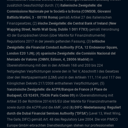
zusätzlich beaufsichtigt durch: (1)
italienische Zweigstelle: die
Commissione Nazionale per le Società e la Borsa (CONSOB, Giovanni
Battista Martini, 3 - 00198 Roma)
gemäß Artikel 27 des italienischen
Finanzgesetzes; (2)
irische Zweigstelle: die Central Bank of Ireland (New
Wapping Street, North Wall Quay, Dublin 1 D01 F7X3)
gemäß Verordnung
43 der Europäischen Union (über Märkte für Finanzinstrumente)
Regulations 2017 in der jeweils geltenden Fassung; (3)
britische
Zweigstelle: die Financial Conduct Authority (FCA, 12 Endeavour Square,
London E20 1JN); (4) spanische Zweigstelle: die Comisión Nacional del
Mercado de Valores (CNMV, Edison, 4, 28006 Madrid)
in
Übereinstimmung mit den in den Artikeln 168 und 203 bis 224
festgelegten Verpflichtungen sowie den in Teil V, Abschnitt I des Gesetzes
über den Wertpapiermarkt (LSM) und in den Artikeln 111, 114 und 117 des
Königlichen Dekrets 217/2008 enthaltenen Verpflichtungen; (5)
f
ranzösische Zweigstelle: die ACPR/Banque de France (4 Place de
Budapest, CS 92459, 75436 Paris Cedex 09)
in Übereinstimmung mit
Artikel 35 der Richtlinie 2014/65/EU über Märkte für Finanzinstrumente
sowie durch die ACPR und die AMF; und (
6) DIFC-Niederlassung: Reguliert
durch die Dubai Financial Services Authority ("DFSA")
(Level 13, West Wing,
The Gate, DIFC)
gemäß Art. 48 des Regulatory Law 2004. Die von PIMCO
Europe GmbH erbrachten Dienstleistungen stehen nur professionellen