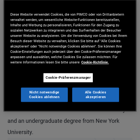
Mr. Boylston is a senior vice president and account
Diese Website verwendet Cookies, die von PIMCO oder von Drittanbietern
manager in the London office focusing on clients
verwaltet werden, um wesentliche Website-Funktionen bereitzustellen,
Inhalte und Werbung zu personalisieren, Funktionen für den Zugang zu
in the Nordic region. Prior to joining PIMCO in
sozialen Netzwerken zu integrieren und das Surfverhalten der Besucher
unserer Website zu analysieren. Um die Verwendung von Cookies bei Ihrem
2018, he was a FICC analyst and relationship
Besuch dieser Website zu verwalten, klicken Sie bitte auf "Alle Cookies
akzeptieren" oder "Nicht notwendige Cookies ablehnen". Sie können Ihre
Cookie-Einstellungen auch jederzeit über den Cookie-Präferenzmanager
manager at Bloomberg LP, covering North
anpassen und auswählen, welche Cookies Sie zulassen möchten. Für
weitere Informationen lesen Sie bitte unsere
Cookie-Richtlinie.
American commodity clients. Previously, he was a
Global Academic Fellow at NYU Abu Dhabi. He has
Cookie-Präferenzmanager
11 years of investment experience and holds an
Nicht notwendige
Alle Cookies
Cookies ablehnen
akzeptieren
MBA from INSEAD. He received a master's degree
in international economics from Lund University
and an undergraduate degree from New York
University.