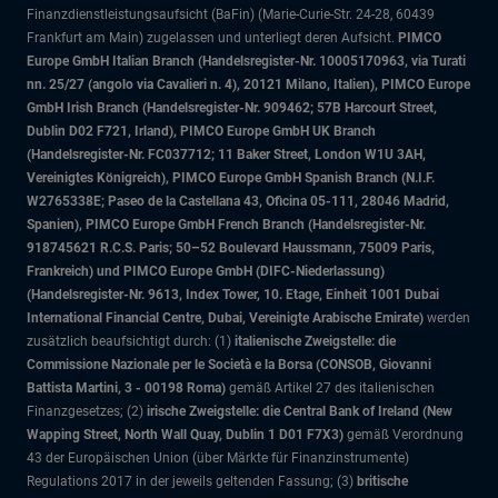
Finanzdienstleistungsaufsicht (BaFin) (Marie-Curie-Str. 24-28, 60439
Frankfurt am Main) zugelassen und unterliegt deren Aufsicht.
PIMCO
Europe GmbH Italian Branch (Handelsregister-Nr. 10005170963, via Turati
nn. 25/27 (angolo via Cavalieri n. 4), 20121 Milano, Italien), PIMCO Europe
GmbH Irish Branch (Handelsregister-Nr. 909462; 57B Harcourt Street,
Dublin D02 F721, Irland), PIMCO Europe GmbH UK Branch
(Handelsregister-Nr. FC037712; 11 Baker Street, London W1U 3AH,
Vereinigtes Königreich), PIMCO Europe GmbH Spanish Branch (N.I.F.
W2765338E; Paseo de la Castellana 43, Oficina 05-111, 28046 Madrid,
Spanien), PIMCO Europe GmbH French Branch (Handelsregister-Nr.
918745621 R.C.S. Paris; 50–52 Boulevard Haussmann, 75009 Paris,
Frankreich) und PIMCO Europe GmbH (DIFC-Niederlassung)
(Handelsregister-Nr. 9613, Index Tower, 10. Etage, Einheit 1001 Dubai
International Financial Centre, Dubai, Vereinigte Arabische Emirate)
werden
zusätzlich beaufsichtigt durch: (1)
italienische Zweigstelle: die
Commissione Nazionale per le Società e la Borsa (CONSOB, Giovanni
Battista Martini, 3 - 00198 Roma)
gemäß Artikel 27 des italienischen
Finanzgesetzes; (2)
irische Zweigstelle: die Central Bank of Ireland (New
Wapping Street, North Wall Quay, Dublin 1 D01 F7X3)
gemäß Verordnung
43 der Europäischen Union (über Märkte für Finanzinstrumente)
Regulations 2017 in der jeweils geltenden Fassung; (3)
britische