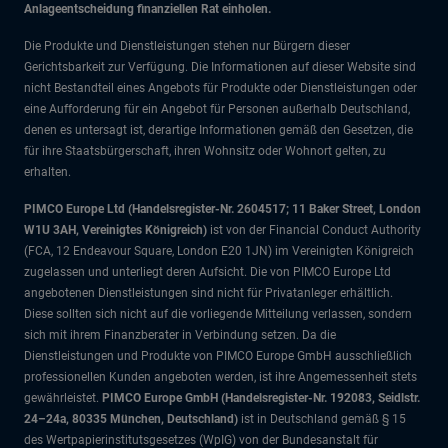
Anlageentscheidung finanziellen Rat einholen.
Die Produkte und Dienstleistungen stehen nur Bürgern dieser
Gerichtsbarkeit zur Verfügung. Die Informationen auf dieser Website sind
nicht Bestandteil eines Angebots für Produkte oder Dienstleistungen oder
eine Aufforderung für ein Angebot für Personen außerhalb Deutschland,
denen es untersagt ist, derartige Informationen gemäß den Gesetzen, die
für ihre Staatsbürgerschaft, ihren Wohnsitz oder Wohnort gelten, zu
erhalten.
PIMCO Europe Ltd (Handelsregister-Nr. 2604517; 11 Baker Street, London
W1U 3AH, Vereinigtes Königreich)
ist von der Financial Conduct Authority
(FCA, 12 Endeavour Square, London E20 1JN) im Vereinigten Königreich
zugelassen und unterliegt deren Aufsicht. Die von PIMCO Europe Ltd
angebotenen Dienstleistungen sind nicht für Privatanleger erhältlich.
Diese sollten sich nicht auf die vorliegende Mitteilung verlassen, sondern
sich mit ihrem Finanzberater in Verbindung setzen. Da die
Dienstleistungen und Produkte von PIMCO Europe GmbH ausschließlich
professionellen Kunden angeboten werden, ist ihre Angemessenheit stets
gewährleistet.
PIMCO Europe GmbH (Handelsregister-Nr. 192083, Seidlstr.
24–24a, 80335 München, Deutschland)
ist in Deutschland gemäß § 15
des Wertpapierinstitutsgesetzes (WpIG) von der Bundesanstalt für