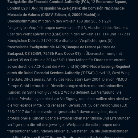
Zweigstelle: die Financial Conduct Authority (FCA, 12 Endeavour Square,
London E20 1JN); (4) spanische Zweigstelle: die Comisión Nacional del
Mercado de Valores (CNMV, Edison, 4, 28006 Madrid)
in
Übereinstimmung mit den in den Artikeln 168 und 203 bis 224
festgelegten Verpflichtungen sowie den in Teil V, Abschnitt I des Gesetzes
über den Wertpapiermarkt (LSM) und in den Artikeln 111, 114 und 117 des
Königlichen Dekrets 217/2008 enthaltenen Verpflichtungen; (5)
f
ranzösische Zweigstelle: die ACPR/Banque de France (4 Place de
Budapest, CS 92459, 75436 Paris Cedex 09)
in Übereinstimmung mit
Artikel 35 der Richtlinie 2014/65/EU über Märkte für Finanzinstrumente
sowie durch die ACPR und die AMF; und (
6) DIFC-Niederlassung: Reguliert
durch die Dubai Financial Services Authority ("DFSA")
(Level 13, West Wing,
The Gate, DIFC)
gemäß Art. 48 des Regulatory Law 2004. Die von PIMCO
Europe GmbH erbrachten Dienstleistungen stehen nur professionellen
Kunden, im Sinne von § 67 Abs. 2 WpHG definiert, zur Verfügung. Sie
stehen Privatanlegern nicht zur Verfügung, und diese sollten sich nicht auf
die vorliegende Mitteilung verlassen. Gemäß Art. 56 der Verordnung (EU)
565/2017 darf eine Investmentgesellschaft davon ausgehen, dass
professionelle Kunden über die erforderlichen Kenntnisse und Erfahrungen
verfügen, um die mit den jeweiligen Wertpapierdienstleistungen oder -
transaktionen verbundenen Risiken zu verstehen. Da die Dienstleistungen
und Produkte von PIMCO Europe GmbH ausschließlich professionellen