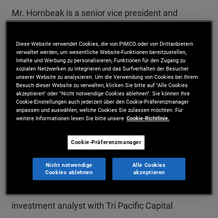
Mr. Hornbeak is a senior vice president and
account manager in the San Diego office. Prior to
Diese Website verwendet Cookies, die von PIMCO oder von Drittanbietern
joining PIMCO in 2021, he was a vice president in
verwaltet werden, um wesentliche Website-Funktionen bereitzustellen,
Inhalte und Werbung zu personalisieren, Funktionen für den Zugang zu
the advisory services department at Gurtin
sozialen Netzwerken zu integrieren und das Surfverhalten der Besucher
unserer Website zu analysieren. Um die Verwendung von Cookies bei Ihrem
Municipal Bond Management, a PIMCO company.
Besuch dieser Website zu verwalten, klicken Sie bitte auf "Alle Cookies
akzeptieren" oder "Nicht notwendige Cookies ablehnen". Sie können Ihre
Mr. Hornbeak was responsible for advising the
Cookie-Einstellungen auch jederzeit über den Cookie-Präferenzmanager
anpassen und auswählen, welche Cookies Sie zulassen möchten. Für
firm's clients on fixed income markets as well as
weitere Informationen lesen Sie bitte unsere
Cookie-Richtlinie.
the strategies and services of the firm. Prior to
Cookie-Präferenzmanager
joining Gurtin in March 2014, Mr. Hornbeak was a
Nicht notwendige
Alle Cookies
senior associate at Green Street Advisors,
Cookies ablehnen
akzeptieren
specializing in REITs. Previously, he worked as an
investment analyst with Tri Pacific Capital