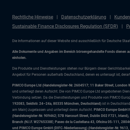
Rechtliche Hinweise
Datenschutzerklärung
Kunden
Sustainable Finance Disclosures Regulation (SFDR)
P
Die Informationen auf dieser Website sind ausschließlich für Deutsche Sta
Alle Dokumente und Angaben im Bereich börsengehandelte Fonds dienen auss
einholen.
Die Produkte und Dienstleistungen stehen nur Bürgern dieser Gerichtsbarkei
Angebot für Personen außerhalb Deutschland, denen es untersagt ist, derart
PIMCO Europe Ltd (Handelsregister-Nr. 2604517; 11 Baker Street, London 
und unterliegt deren Aufsicht. Die von PIMCO Europe Ltd angebotenen Dienstle
Verbindung setzen. Da die Dienstleistungen und Produkte von PIMCO Europ
192083, Seidlstr. 24–24a, 80335 München, Deutschland)
ist in Deutschlan
am Main) zugelassen und unterliegt deren Aufsicht.
PIMCO Europe GmbH Ital
(Handelsregister-Nr. 909462; 57B Harcourt Street, Dublin D02 F721, Irla
Branch (N.I.F. W2765338E; Paseo de la Castellana 43, Oficina 05-111, 28
und PIMCO Europe GmbH (DIFC-Niederlassung) (Handelsregister-Nr. 9613, Inde