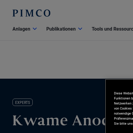
Anlagen
Publikationen
Tools und Ressour
Diese Websit
Funktionen b
EXPERTS
Netzwerken z
von Cookies 
notwendige C
Kwame Anochie
Präferenzman
Sie bitte un