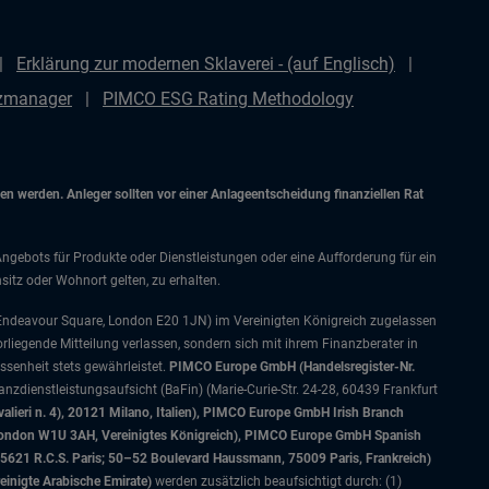
Erklärung zur modernen Sklaverei - (auf Englisch)
nzmanager
PIMCO ESG Rating Methodology
 werden. Anleger sollten vor einer Anlageentscheidung finanziellen Rat
Angebots für Produkte oder Dienstleistungen oder eine Aufforderung für ein
itz oder Wohnort gelten, zu erhalten.
 Endeavour Square, London E20 1JN) im Vereinigten Königreich zugelassen
orliegende Mitteilung verlassen, sondern sich mit ihrem Finanzberater in
senheit stets gewährleistet.
PIMCO Europe GmbH (Handelsregister-Nr.
nzdienstleistungsaufsicht (BaFin) (Marie-Curie-Str. 24-28, 60439 Frankfurt
alieri n. 4), 20121 Milano, Italien), PIMCO Europe GmbH Irish Branch
, London W1U 3AH, Vereinigtes Königreich), PIMCO Europe GmbH Spanish
5621 R.C.S. Paris; 50–52 Boulevard Haussmann, 75009 Paris, Frankreich)
einigte Arabische Emirate)
werden zusätzlich beaufsichtigt durch: (1)