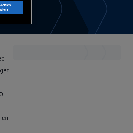
Cookies
ptieren
ed
ngen
CO
len