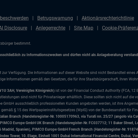
beschwerden
Betrugswarnung
Aktionärsrechterichtlinie
AI Disclosure
Anlegerrechte
Site Map
Cookie-Präfere
atsbürger bestimmt.
chließlich zu Informationszwecken und dürfen nicht als Anlageberatung verstanden
t zur Verfügung. Die Informationen auf dieser Website sind nicht Bestandteil eines 
ige Informationen gemäß den Gesetzen, die für ihre Staatsbürgerschaft, ihren Wohns
W1U 3AH, Vereinigtes Königreich)
ist von der Financial Conduct Authority (FCA, 12
istungen sind nicht für Privatanleger erhältlich. Diese sollten sich nicht auf die v
e GmbH ausschließlich professionellen Kunden angeboten werden, ist ihre Angemes
d gemäß § 15 des Wertpapierinstitutsgesetzes (WpIG) von der Bundesanstalt für Fina
ian Branch (Handelsregister-Nr. 10005170963, via Turati nn. 25/27 (angolo via Cav
nd), PIMCO Europe GmbH UK Branch (Handelsregister-Nr. FC037712; 11 Baker Street
046 Madrid, Spanien), PIMCO Europe GmbH French Branch (Handelsregister-Nr. 91874
x Tower, 10. Etage, Einheit 1001 Dubai International Financial Centre, Dubai, Ver