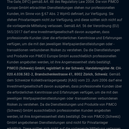
The Gate, DIFC)
gemäß Art. 48 des Regulatory Law 2004. Die von PIMCO
Europe GmbH erbrachten Dienstleistungen stehen nur professionellen
Kunden, im Sinne von § 67 Abs. 2 WpHG definiert, zur Verfügung. Sie
stehen Privatanlegern nicht zur Verfügung, und diese sollten sich nicht auf
die vorliegende Mitteilung verlassen. Gemäß Art. 56 der Verordnung (EU)
565/2017 darf eine Investmentgesellschaft davon ausgehen, dass
professionelle Kunden über die erforderlichen Kenntnisse und Erfahrungen
verfügen, um die mit den jeweiligen Wertpapierdienstleistungen oder -
transaktionen verbundenen Risiken zu verstehen. Da die Dienstleistungen
und Produkte von PIMCO Europe GmbH ausschließlich professionellen
Kunden angeboten werden, ist ihre Angemessenheit stets bestätigt.
PIMCO (Schweiz) GmbH, registriert in der Schweiz, Handelsregister-Nr. CH-
020.4.038.582-2, Brandschenkestrasse 41, 8002 Zürich, Schweiz
. Gemäß
dem Schweizer Kollektivanlagengesetz (KAG) vom 23. Juni 2006 darf eine
Investmentgesellschaft davon ausgehen, dass professionelle Kunden über
die erforderlichen Kenntnisse und Erfahrungen verfügen, um die mit den
jeweiligen Wertpapierdienstleistungen oder -transaktionen verbundenen
Risiken zu verstehen. Da die Dienstleistungen und Produkte von PIMCO
(Schweiz) GmbH ausschließlich professionellen Kunden angeboten
werden, ist ihre Angemessenheit stets bestätigt. Die von PIMCO (Schweiz)
GmbH angebotenen Dienstleistungen sind nicht für Privatanleger
erhältlich. Diese sollten sich nicht auf die vorliegende Mitteilung verlassen,