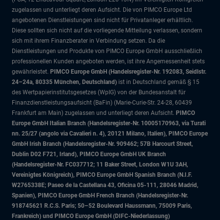
zugelassen und unterliegt deren Aufsicht. Die von PIMCO Europe Ltd
angebotenen Dienstleistungen sind nicht für Privatanleger erhältlich.
Diese sollten sich nicht auf die vorliegende Mitteilung verlassen, sondern
sich mit ihrem Finanzberater in Verbindung setzen. Da die
Dienstleistungen und Produkte von PIMCO Europe GmbH ausschließlich
professionellen Kunden angeboten werden, ist ihre Angemessenheit stets
gewährleistet.
PIMCO Europe GmbH (Handelsregister-Nr. 192083, Seidlstr.
24–24a, 80335 München, Deutschland)
ist in Deutschland gemäß § 15
des Wertpapierinstitutsgesetzes (WpIG) von der Bundesanstalt für
Finanzdienstleistungsaufsicht (BaFin) (Marie-Curie-Str. 24-28, 60439
Frankfurt am Main) zugelassen und unterliegt deren Aufsicht.
PIMCO
Europe GmbH Italian Branch (Handelsregister-Nr. 10005170963, via Turati
nn. 25/27 (angolo via Cavalieri n. 4), 20121 Milano, Italien), PIMCO Europe
GmbH Irish Branch (Handelsregister-Nr. 909462; 57B Harcourt Street,
Dublin D02 F721, Irland), PIMCO Europe GmbH UK Branch
(Handelsregister-Nr. FC037712; 11 Baker Street, London W1U 3AH,
Vereinigtes Königreich), PIMCO Europe GmbH Spanish Branch (N.I.F.
W2765338E; Paseo de la Castellana 43, Oficina 05-111, 28046 Madrid,
Spanien), PIMCO Europe GmbH French Branch (Handelsregister-Nr.
918745621 R.C.S. Paris; 50–52 Boulevard Haussmann, 75009 Paris,
Frankreich) und PIMCO Europe GmbH (DIFC-Niederlassung)