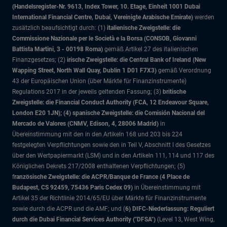
(Handelsregister-Nr. 9613, Index Tower, 10. Etage, Einheit 1001 Dubai
International Financial Centre, Dubai, Vereinigte Arabische Emirate)
werden
zusätzlich beaufsichtigt durch: (1)
italienische Zweigstelle: die
Commissione Nazionale per le Società e la Borsa (CONSOB, Giovanni
Battista Martini, 3 - 00198 Roma)
gemäß Artikel 27 des italienischen
Finanzgesetzes; (2)
irische Zweigstelle: die Central Bank of Ireland (New
Wapping Street, North Wall Quay, Dublin 1 D01 F7X3)
gemäß Verordnung
43 der Europäischen Union (über Märkte für Finanzinstrumente)
Regulations 2017 in der jeweils geltenden Fassung; (3)
britische
Zweigstelle: die Financial Conduct Authority (FCA, 12 Endeavour Square,
London E20 1JN); (4) spanische Zweigstelle: die Comisión Nacional del
Mercado de Valores (CNMV, Edison, 4, 28006 Madrid)
in
Übereinstimmung mit den in den Artikeln 168 und 203 bis 224
festgelegten Verpflichtungen sowie den in Teil V, Abschnitt I des Gesetzes
über den Wertpapiermarkt (LSM) und in den Artikeln 111, 114 und 117 des
Königlichen Dekrets 217/2008 enthaltenen Verpflichtungen; (5)
f
ranzösische Zweigstelle: die ACPR/Banque de France (4 Place de
Budapest, CS 92459, 75436 Paris Cedex 09)
in Übereinstimmung mit
Artikel 35 der Richtlinie 2014/65/EU über Märkte für Finanzinstrumente
sowie durch die ACPR und die AMF; und (
6) DIFC-Niederlassung: Reguliert
durch die Dubai Financial Services Authority ("DFSA")
(Level 13, West Wing,