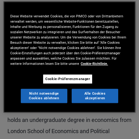
Mr. Lu is a senior vice president and portfolio
Diese Website verwendet Cookies, die von PIMCO oder von Drittanbietern
manager in the Singapore office, focusing on
verwaltet werden, um wesentliche Website-Funktionen bereitzustellen,
Inhalte und Werbung zu personalisieren, Funktionen für den Zugang zu
emerging market corporate debt. Prior to joining
sozialen Netzwerken zu integrieren und das Surfverhalten der Besucher
unserer Website zu analysieren. Um die Verwendung von Cookies bei Ihrem
PIMCO in 2017, he was in flow credit trading at
Besuch dieser Website zu verwalten, klicken Sie bitte auf "Alle Cookies
akzeptieren" oder "Nicht notwendige Cookies ablehnen". Sie können Ihre
BNP Paribas in Hong Kong, specializing in Asia
Cookie-Einstellungen auch jederzeit über den Cookie-Präferenzmanager
anpassen und auswählen, welche Cookies Sie zulassen möchten. Für
investment grade credit market-making. He was
weitere Informationen lesen Sie bitte unsere
Cookie-Richtlinie.
previously a vice president at Deutsche Bank in
Cookie-Präferenzmanager
Singapore and Hong Kong, working in structured
Nicht notwendige
Alle Cookies
and then flow credit trading. He has 17 years of
Cookies ablehnen
akzeptieren
investment and financial services experience and
holds an undergraduate degree in economics from
London School of Economics and Political