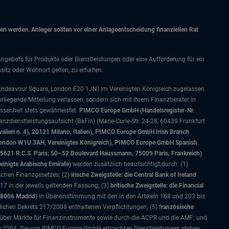
 werden. Anleger sollten vor einer Anlageentscheidung finanziellen Rat
Angebots für Produkte oder Dienstleistungen oder eine Aufforderung für ein
itz oder Wohnort gelten, zu erhalten.
 Endeavour Square, London E20 1JN) im Vereinigten Königreich zugelassen
orliegende Mitteilung verlassen, sondern sich mit ihrem Finanzberater in
senheit stets gewährleistet.
PIMCO Europe GmbH (Handelsregister-Nr.
nzdienstleistungsaufsicht (BaFin) (Marie-Curie-Str. 24-28, 60439 Frankfurt
alieri n. 4), 20121 Milano, Italien), PIMCO Europe GmbH Irish Branch
, London W1U 3AH, Vereinigtes Königreich), PIMCO Europe GmbH Spanish
5621 R.C.S. Paris; 50–52 Boulevard Haussmann, 75009 Paris, Frankreich)
einigte Arabische Emirate)
werden zusätzlich beaufsichtigt durch: (1)
ischen Finanzgesetzes; (2)
irische Zweigstelle: die Central Bank of Ireland
7 in der jeweils geltenden Fassung; (3)
britische Zweigstelle: die Financial
28006 Madrid)
in Übereinstimmung mit den in den Artikeln 168 und 203 bis
lichen Dekrets 217/2008 enthaltenen Verpflichtungen; (5) f
ranzösische
 über Märkte für Finanzinstrumente sowie durch die ACPR und die AMF; und
w 2004. Die von PIMCO Europe GmbH erbrachten Dienstleistungen stehen