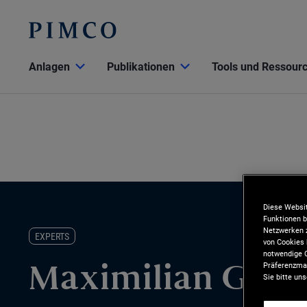
Anlagen
Publikationen
Tools und Ressour
Diese Websit
Funktionen b
Netzwerken z
EXPERTS
von Cookies 
notwendige C
Präferenzman
Maximilian Gekl
Sie bitte un