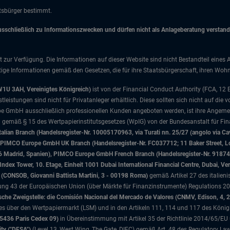
atsbürger bestimmt.
chließlich zu Informationszwecken und dürfen nicht als Anlageberatung verstanden
t zur Verfügung. Die Informationen auf dieser Website sind nicht Bestandteil eines 
ige Informationen gemäß den Gesetzen, die für ihre Staatsbürgerschaft, ihren Wohns
W1U 3AH, Vereinigtes Königreich)
ist von der Financial Conduct Authority (FCA, 12
istungen sind nicht für Privatanleger erhältlich. Diese sollten sich nicht auf die v
e GmbH ausschließlich professionellen Kunden angeboten werden, ist ihre Angemes
d gemäß § 15 des Wertpapierinstitutsgesetzes (WpIG) von der Bundesanstalt für Fina
ian Branch (Handelsregister-Nr. 10005170963, via Turati nn. 25/27 (angolo via Cav
nd), PIMCO Europe GmbH UK Branch (Handelsregister-Nr. FC037712; 11 Baker Street
046 Madrid, Spanien), PIMCO Europe GmbH French Branch (Handelsregister-Nr. 91874
x Tower, 10. Etage, Einheit 1001 Dubai International Financial Centre, Dubai, Ver
sa (CONSOB, Giovanni Battista Martini, 3 - 00198 Roma)
gemäß Artikel 27 des italien
 43 der Europäischen Union (über Märkte für Finanzinstrumente) Regulations 201
che Zweigstelle: die Comisión Nacional del Mercado de Valores (CNMV, Edison, 4, 
tzes über den Wertpapiermarkt (LSM) und in den Artikeln 111, 114 und 117 des König
75436 Paris Cedex 09)
in Übereinstimmung mit Artikel 35 der Richtlinie 2014/65/EU
ity ("DFSA")
(Level 13, West Wing, The Gate, DIFC)
gemäß Art. 48 des Regulatory La