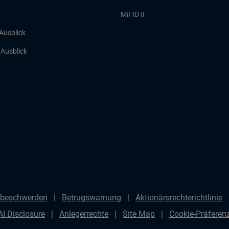
MiFID II
 Ausblick
r Ausblick
beschwerden
Betrugswarnung
Aktionärsrechterichtlinie
AI Disclosure
Anlegerrechte
Site Map
Cookie-Präfere