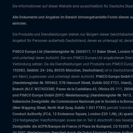
Die Informationen auf dieser Website sind ausschließlich für Deutsche Sta
Alle Dokumente und Angaben im Bereich börsengehandelte Fonds dienen auss
einholen.
Die Produkte und Dienstleistungen stehen nur Bürgern dieser Gerichtsbarkei
Angebot für Personen außerhalb Deutschland, denen es untersagt ist, derart
PIMCO Europe Ltd (Handelsregister-Nr. 2604517; 11 Baker Street, London 
und unterliegt deren Aufsicht. Die von PIMCO Europe Ltd angebotenen Dienstle
Verbindung setzen. Da die Dienstleistungen und Produkte von PIMCO Europ
192083, Seidlstr. 24–24a, 80335 München, Deutschland)
ist in Deutschlan
am Main) zugelassen und unterliegt deren Aufsicht.
PIMCO Europe GmbH Ital
(Handelsregister-Nr. 909462; 57B Harcourt Street, Dublin D02 F721, Irla
Branch (N.I.F. W2765338E; Paseo de la Castellana 43, Oficina 05-111, 28
und PIMCO Europe GmbH (DIFC-Niederlassung) (Handelsregister-Nr. 9613, Inde
italienische Zweigstelle: die Commissione Nazionale per le Società e la Bor
(New Wapping Street, North Wall Quay, Dublin 1 D01 F7X3)
gemäß Verordnung
Conduct Authority (FCA, 12 Endeavour Square, London E20 1JN); (4) spanis
224 festgelegten Verpflichtungen sowie den in Teil V, Abschnitt I des Gese
Zweigstelle: die ACPR/Banque de France (4 Place de Budapest, CS 92459, 
(
6) DIFC-Niederlassung: Reguliert durch die Dubai Financial Services Author