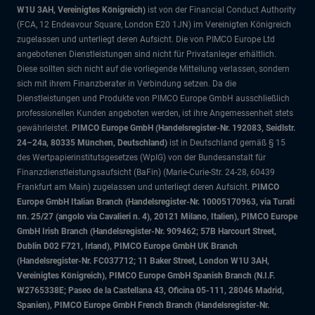
W1U 3AH, Vereinigtes Königreich)
ist von der Financial Conduct Authority
(FCA, 12 Endeavour Square, London E20 1JN) im Vereinigten Königreich
zugelassen und unterliegt deren Aufsicht. Die von PIMCO Europe Ltd
angebotenen Dienstleistungen sind nicht für Privatanleger erhältlich.
Diese sollten sich nicht auf die vorliegende Mitteilung verlassen, sondern
sich mit ihrem Finanzberater in Verbindung setzen. Da die
Dienstleistungen und Produkte von PIMCO Europe GmbH ausschließlich
professionellen Kunden angeboten werden, ist ihre Angemessenheit stets
gewährleistet.
PIMCO Europe GmbH (Handelsregister-Nr. 192083, Seidlstr.
24–24a, 80335 München, Deutschland)
ist in Deutschland gemäß § 15
des Wertpapierinstitutsgesetzes (WpIG) von der Bundesanstalt für
Finanzdienstleistungsaufsicht (BaFin) (Marie-Curie-Str. 24-28, 60439
Frankfurt am Main) zugelassen und unterliegt deren Aufsicht.
PIMCO
Europe GmbH Italian Branch (Handelsregister-Nr. 10005170963, via Turati
nn. 25/27 (angolo via Cavalieri n. 4), 20121 Milano, Italien), PIMCO Europe
GmbH Irish Branch (Handelsregister-Nr. 909462; 57B Harcourt Street,
Dublin D02 F721, Irland), PIMCO Europe GmbH UK Branch
(Handelsregister-Nr. FC037712; 11 Baker Street, London W1U 3AH,
Vereinigtes Königreich), PIMCO Europe GmbH Spanish Branch (N.I.F.
W2765338E; Paseo de la Castellana 43, Oficina 05-111, 28046 Madrid,
Spanien), PIMCO Europe GmbH French Branch (Handelsregister-Nr.