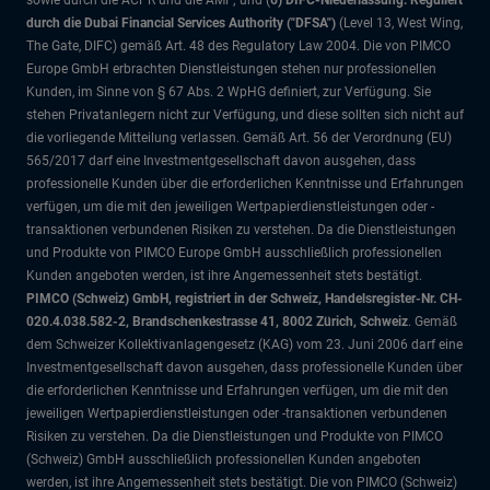
sowie durch die ACPR und die AMF; und (
6) DIFC-Niederlassung: Reguliert
durch die Dubai Financial Services Authority ("DFSA")
(Level 13, West Wing,
The Gate, DIFC)
gemäß Art. 48 des Regulatory Law 2004. Die von PIMCO
Europe GmbH erbrachten Dienstleistungen stehen nur professionellen
Kunden, im Sinne von § 67 Abs. 2 WpHG definiert, zur Verfügung. Sie
stehen Privatanlegern nicht zur Verfügung, und diese sollten sich nicht auf
die vorliegende Mitteilung verlassen. Gemäß Art. 56 der Verordnung (EU)
565/2017 darf eine Investmentgesellschaft davon ausgehen, dass
professionelle Kunden über die erforderlichen Kenntnisse und Erfahrungen
verfügen, um die mit den jeweiligen Wertpapierdienstleistungen oder -
transaktionen verbundenen Risiken zu verstehen. Da die Dienstleistungen
und Produkte von PIMCO Europe GmbH ausschließlich professionellen
Kunden angeboten werden, ist ihre Angemessenheit stets bestätigt.
PIMCO (Schweiz) GmbH, registriert in der Schweiz, Handelsregister-Nr. CH-
020.4.038.582-2, Brandschenkestrasse 41, 8002 Zürich, Schweiz
. Gemäß
dem Schweizer Kollektivanlagengesetz (KAG) vom 23. Juni 2006 darf eine
Investmentgesellschaft davon ausgehen, dass professionelle Kunden über
die erforderlichen Kenntnisse und Erfahrungen verfügen, um die mit den
jeweiligen Wertpapierdienstleistungen oder -transaktionen verbundenen
Risiken zu verstehen. Da die Dienstleistungen und Produkte von PIMCO
(Schweiz) GmbH ausschließlich professionellen Kunden angeboten
werden, ist ihre Angemessenheit stets bestätigt. Die von PIMCO (Schweiz)