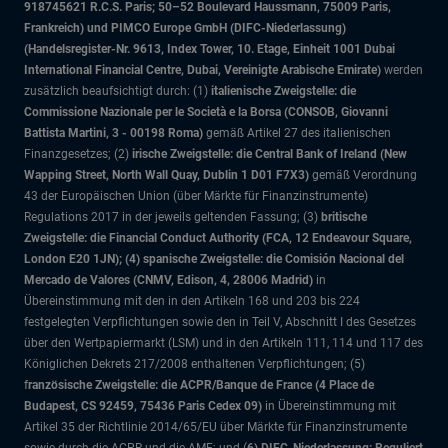
918745621 R.C.S. Paris; 50–52 Boulevard Haussmann, 75009 Paris,
Frankreich) und PIMCO Europe GmbH (DIFC-Niederlassung)
(Handelsregister-Nr. 9613, Index Tower, 10. Etage, Einheit 1001 Dubai
International Financial Centre, Dubai, Vereinigte Arabische Emirate)
werden
zusätzlich beaufsichtigt durch: (1)
italienische Zweigstelle: die
Commissione Nazionale per le Società e la Borsa (CONSOB, Giovanni
Battista Martini, 3 - 00198 Roma)
gemäß Artikel 27 des italienischen
Finanzgesetzes; (2)
irische Zweigstelle: die Central Bank of Ireland (New
Wapping Street, North Wall Quay, Dublin 1 D01 F7X3)
gemäß Verordnung
43 der Europäischen Union (über Märkte für Finanzinstrumente)
Regulations 2017 in der jeweils geltenden Fassung; (3)
britische
Zweigstelle: die Financial Conduct Authority (FCA, 12 Endeavour Square,
London E20 1JN); (4) spanische Zweigstelle: die Comisión Nacional del
Mercado de Valores (CNMV, Edison, 4, 28006 Madrid)
in
Übereinstimmung mit den in den Artikeln 168 und 203 bis 224
festgelegten Verpflichtungen sowie den in Teil V, Abschnitt I des Gesetzes
über den Wertpapiermarkt (LSM) und in den Artikeln 111, 114 und 117 des
Königlichen Dekrets 217/2008 enthaltenen Verpflichtungen; (5)
f
ranzösische Zweigstelle: die ACPR/Banque de France (4 Place de
Budapest, CS 92459, 75436 Paris Cedex 09)
in Übereinstimmung mit
Artikel 35 der Richtlinie 2014/65/EU über Märkte für Finanzinstrumente