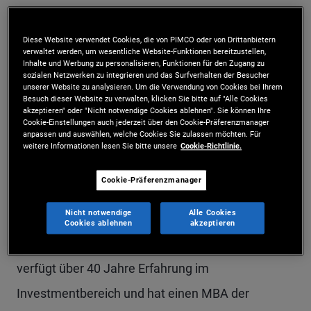
Michael Connor ist Executive Vice President und
Diese Website verwendet Cookies, die von PIMCO oder von Drittanbietern
Produktmanager in New York, mit einem Fokus
verwaltet werden, um wesentliche Website-Funktionen bereitzustellen,
Inhalte und Werbung zu personalisieren, Funktionen für den Zugang zu
auf PIMCOs quantitativen Strategien wie z.B. der
sozialen Netzwerken zu integrieren und das Surfverhalten der Besucher
unserer Website zu analysieren. Um die Verwendung von Cookies bei Ihrem
„Tail Risk“-Absicherung und der TRENDS Managed
Besuch dieser Website zu verwalten, klicken Sie bitte auf "Alle Cookies
akzeptieren" oder "Nicht notwendige Cookies ablehnen". Sie können Ihre
Futures Strategy. Er ist außerdem Mitglied des
Cookie-Einstellungen auch jederzeit über den Cookie-Präferenzmanager
anpassen und auswählen, welche Cookies Sie zulassen möchten. Für
Teams für Anlagelösungen bei PIMCO. Bevor er
weitere Informationen lesen Sie bitte unsere
Cookie-Richtlinie.
2012 zu PIMCO kam, war er bei Merrill Lynch,
Cookie-Präferenzmanager
UBS/Swiss Bank und Salomon Brothers
Nicht notwendige
Alle Cookies
schwerpunktmäßig im Handel / der Strukturierung
Cookies ablehnen
akzeptieren
aller Arten von derivativen Produkten tätig. Er
verfügt über 40 Jahre Erfahrung im
Investmentbereich und hat einen MBA der