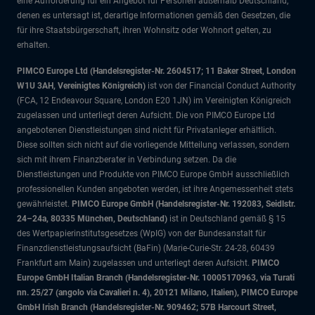
eine Aufforderung für ein Angebot für Personen außerhalb Deutschland,
denen es untersagt ist, derartige Informationen gemäß den Gesetzen, die
für ihre Staatsbürgerschaft, ihren Wohnsitz oder Wohnort gelten, zu
erhalten.
PIMCO Europe Ltd (Handelsregister-Nr. 2604517; 11 Baker Street, London
W1U 3AH, Vereinigtes Königreich)
ist von der Financial Conduct Authority
(FCA, 12 Endeavour Square, London E20 1JN) im Vereinigten Königreich
zugelassen und unterliegt deren Aufsicht. Die von PIMCO Europe Ltd
angebotenen Dienstleistungen sind nicht für Privatanleger erhältlich.
Diese sollten sich nicht auf die vorliegende Mitteilung verlassen, sondern
sich mit ihrem Finanzberater in Verbindung setzen. Da die
Dienstleistungen und Produkte von PIMCO Europe GmbH ausschließlich
professionellen Kunden angeboten werden, ist ihre Angemessenheit stets
gewährleistet.
PIMCO Europe GmbH (Handelsregister-Nr. 192083, Seidlstr.
24–24a, 80335 München, Deutschland)
ist in Deutschland gemäß § 15
des Wertpapierinstitutsgesetzes (WpIG) von der Bundesanstalt für
Finanzdienstleistungsaufsicht (BaFin) (Marie-Curie-Str. 24-28, 60439
Frankfurt am Main) zugelassen und unterliegt deren Aufsicht.
PIMCO
Europe GmbH Italian Branch (Handelsregister-Nr. 10005170963, via Turati
nn. 25/27 (angolo via Cavalieri n. 4), 20121 Milano, Italien), PIMCO Europe
GmbH Irish Branch (Handelsregister-Nr. 909462; 57B Harcourt Street,