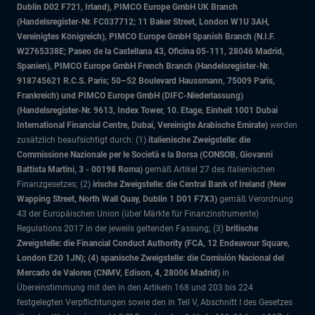
Dublin D02 F721, Irland), PIMCO Europe GmbH UK Branch
(Handelsregister-Nr. FC037712; 11 Baker Street, London W1U 3AH,
Vereinigtes Königreich), PIMCO Europe GmbH Spanish Branch (N.I.F.
W2765338E; Paseo de la Castellana 43, Oficina 05-111, 28046 Madrid,
Spanien), PIMCO Europe GmbH French Branch (Handelsregister-Nr.
918745621 R.C.S. Paris; 50–52 Boulevard Haussmann, 75009 Paris,
Frankreich) und PIMCO Europe GmbH (DIFC-Niederlassung)
(Handelsregister-Nr. 9613, Index Tower, 10. Etage, Einheit 1001 Dubai
International Financial Centre, Dubai, Vereinigte Arabische Emirate)
werden
zusätzlich beaufsichtigt durch: (1)
italienische Zweigstelle: die
Commissione Nazionale per le Società e la Borsa (CONSOB, Giovanni
Battista Martini, 3 - 00198 Roma)
gemäß Artikel 27 des italienischen
Finanzgesetzes; (2)
irische Zweigstelle: die Central Bank of Ireland (New
Wapping Street, North Wall Quay, Dublin 1 D01 F7X3)
gemäß Verordnung
43 der Europäischen Union (über Märkte für Finanzinstrumente)
Regulations 2017 in der jeweils geltenden Fassung; (3)
britische
Zweigstelle: die Financial Conduct Authority (FCA, 12 Endeavour Square,
London E20 1JN); (4) spanische Zweigstelle: die Comisión Nacional del
Mercado de Valores (CNMV, Edison, 4, 28006 Madrid)
in
Übereinstimmung mit den in den Artikeln 168 und 203 bis 224
festgelegten Verpflichtungen sowie den in Teil V, Abschnitt I des Gesetzes