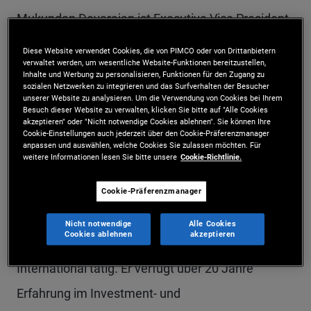
Mukundan Devarajan ist Executive Vice President
und Analyst für empirisches Research in der
Diese Website verwendet Cookies, die von PIMCO oder von Drittanbietern
verwaltet werden, um wesentliche Website-Funktionen bereitzustellen,
Niederlassung in Newport Beach. Bevor er 2011
Inhalte und Werbung zu personalisieren, Funktionen für den Zugang zu
sozialen Netzwerken zu integrieren und das Surfverhalten der Besucher
zu PIMCO wechselte, war er Executive Director im
unserer Website zu analysieren. Um die Verwendung von Cookies bei Ihrem
Besuch dieser Website zu verwalten, klicken Sie bitte auf "Alle Cookies
Team für quantitative Strategien bei Nomura
akzeptieren" oder "Nicht notwendige Cookies ablehnen". Sie können Ihre
Cookie-Einstellungen auch jederzeit über den Cookie-Präferenzmanager
International, wo sein Schwerpunkt auf
anpassen und auswählen, welche Cookies Sie zulassen möchten. Für
weitere Informationen lesen Sie bitte unsere
Cookie-Richtlinie.
systematischen Strukturen für makroökonomisch
orientierte Anlagen an den weltweiten
Cookie-Präferenzmanager
Anleihenmärkten lag. Zuvor war er als Leiter für
Nicht notwendige
Alle Cookies
Cookies ablehnen
akzeptieren
quantitative Strategien bei Lehman Brothers
International tätig. Er verfügt über 20 Jahre
Erfahrung im Investment- und