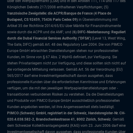
über den Wertpapiermarkt (LSM) und in den Artikeln 111, 114 und 117 des
Königlichen Dekrets 217/2008 enthaltenen Verpflichtungen; (5)
f
ranzösische Zweigstelle: die ACPR/Banque de France (4 Place de
Budapest, CS 92459, 75436 Paris Cedex 09)
in Übereinstimmung mit
Artikel 35 der Richtlinie 2014/65/EU über Märkte für Finanzinstrumente
sowie durch die ACPR und die AMF; und (
6) DIFC-Niederlassung: Reguliert
durch die Dubai Financial Services Authority ("DFSA")
(Level 13, West Wing,
The Gate, DIFC)
gemäß Art. 48 des Regulatory Law 2004. Die von PIMCO
Europe GmbH erbrachten Dienstleistungen stehen nur professionellen
Kunden, im Sinne von § 67 Abs. 2 WpHG definiert, zur Verfügung. Sie
stehen Privatanlegern nicht zur Verfügung, und diese sollten sich nicht auf
die vorliegende Mitteilung verlassen. Gemäß Art. 56 der Verordnung (EU)
565/2017 darf eine Investmentgesellschaft davon ausgehen, dass
professionelle Kunden über die erforderlichen Kenntnisse und Erfahrungen
verfügen, um die mit den jeweiligen Wertpapierdienstleistungen oder -
transaktionen verbundenen Risiken zu verstehen. Da die Dienstleistungen
und Produkte von PIMCO Europe GmbH ausschließlich professionellen
Kunden angeboten werden, ist ihre Angemessenheit stets bestätigt.
PIMCO (Schweiz) GmbH, registriert in der Schweiz, Handelsregister-Nr. CH-
020.4.038.582-2, Brandschenkestrasse 41, 8002 Zürich, Schweiz
. Gemäß
dem Schweizer Kollektivanlagengesetz (KAG) vom 23. Juni 2006 darf eine
Investmentgesellschaft davon ausgehen, dass professionelle Kunden über