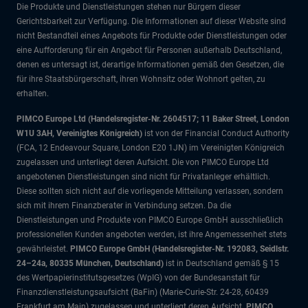
Die Produkte und Dienstleistungen stehen nur Bürgern dieser
Gerichtsbarkeit zur Verfügung. Die Informationen auf dieser Website sind
nicht Bestandteil eines Angebots für Produkte oder Dienstleistungen oder
eine Aufforderung für ein Angebot für Personen außerhalb Deutschland,
denen es untersagt ist, derartige Informationen gemäß den Gesetzen, die
für ihre Staatsbürgerschaft, ihren Wohnsitz oder Wohnort gelten, zu
erhalten.
PIMCO Europe Ltd (Handelsregister-Nr. 2604517; 11 Baker Street, London
W1U 3AH, Vereinigtes Königreich)
ist von der Financial Conduct Authority
(FCA, 12 Endeavour Square, London E20 1JN) im Vereinigten Königreich
zugelassen und unterliegt deren Aufsicht. Die von PIMCO Europe Ltd
angebotenen Dienstleistungen sind nicht für Privatanleger erhältlich.
Diese sollten sich nicht auf die vorliegende Mitteilung verlassen, sondern
sich mit ihrem Finanzberater in Verbindung setzen. Da die
Dienstleistungen und Produkte von PIMCO Europe GmbH ausschließlich
professionellen Kunden angeboten werden, ist ihre Angemessenheit stets
gewährleistet.
PIMCO Europe GmbH (Handelsregister-Nr. 192083, Seidlstr.
24–24a, 80335 München, Deutschland)
ist in Deutschland gemäß § 15
des Wertpapierinstitutsgesetzes (WpIG) von der Bundesanstalt für
Finanzdienstleistungsaufsicht (BaFin) (Marie-Curie-Str. 24-28, 60439
Frankfurt am Main) zugelassen und unterliegt deren Aufsicht.
PIMCO