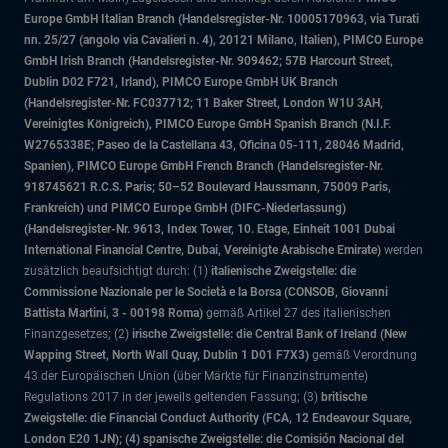
Europe GmbH Italian Branch (Handelsregister-Nr. 10005170963, via Turati
nn. 25/27 (angolo via Cavalieri n. 4), 20121 Milano, Italien), PIMCO Europe
GmbH Irish Branch (Handelsregister-Nr. 909462; 57B Harcourt Street,
Dublin D02 F721, Irland), PIMCO Europe GmbH UK Branch
(Handelsregister-Nr. FC037712; 11 Baker Street, London W1U 3AH,
Vereinigtes Königreich), PIMCO Europe GmbH Spanish Branch (N.I.F.
W2765338E; Paseo de la Castellana 43, Oficina 05-111, 28046 Madrid,
Spanien), PIMCO Europe GmbH French Branch (Handelsregister-Nr.
918745621 R.C.S. Paris; 50–52 Boulevard Haussmann, 75009 Paris,
Frankreich) und PIMCO Europe GmbH (DIFC-Niederlassung)
(Handelsregister-Nr. 9613, Index Tower, 10. Etage, Einheit 1001 Dubai
International Financial Centre, Dubai, Vereinigte Arabische Emirate)
werden
zusätzlich beaufsichtigt durch: (1)
italienische Zweigstelle: die
Commissione Nazionale per le Società e la Borsa (CONSOB, Giovanni
Battista Martini, 3 - 00198 Roma)
gemäß Artikel 27 des italienischen
Finanzgesetzes; (2)
irische Zweigstelle: die Central Bank of Ireland (New
Wapping Street, North Wall Quay, Dublin 1 D01 F7X3)
gemäß Verordnung
43 der Europäischen Union (über Märkte für Finanzinstrumente)
Regulations 2017 in der jeweils geltenden Fassung; (3)
britische
Zweigstelle: die Financial Conduct Authority (FCA, 12 Endeavour Square,
London E20 1JN); (4) spanische Zweigstelle: die Comisión Nacional del