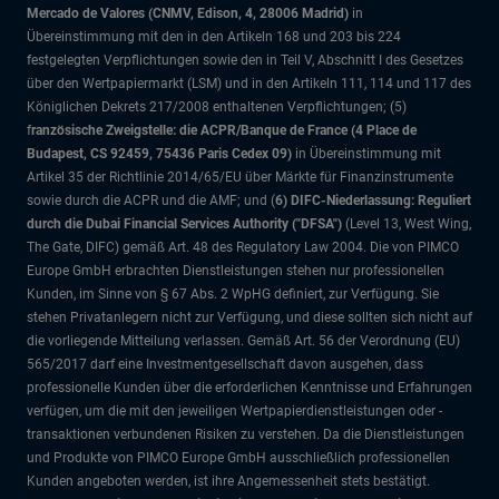
Mercado de Valores (CNMV, Edison, 4, 28006 Madrid)
in
Übereinstimmung mit den in den Artikeln 168 und 203 bis 224
festgelegten Verpflichtungen sowie den in Teil V, Abschnitt I des Gesetzes
über den Wertpapiermarkt (LSM) und in den Artikeln 111, 114 und 117 des
Königlichen Dekrets 217/2008 enthaltenen Verpflichtungen; (5)
f
ranzösische Zweigstelle: die ACPR/Banque de France (4 Place de
Budapest, CS 92459, 75436 Paris Cedex 09)
in Übereinstimmung mit
Artikel 35 der Richtlinie 2014/65/EU über Märkte für Finanzinstrumente
sowie durch die ACPR und die AMF; und (
6) DIFC-Niederlassung: Reguliert
durch die Dubai Financial Services Authority ("DFSA")
(Level 13, West Wing,
The Gate, DIFC)
gemäß Art. 48 des Regulatory Law 2004. Die von PIMCO
Europe GmbH erbrachten Dienstleistungen stehen nur professionellen
Kunden, im Sinne von § 67 Abs. 2 WpHG definiert, zur Verfügung. Sie
stehen Privatanlegern nicht zur Verfügung, und diese sollten sich nicht auf
die vorliegende Mitteilung verlassen. Gemäß Art. 56 der Verordnung (EU)
565/2017 darf eine Investmentgesellschaft davon ausgehen, dass
professionelle Kunden über die erforderlichen Kenntnisse und Erfahrungen
verfügen, um die mit den jeweiligen Wertpapierdienstleistungen oder -
transaktionen verbundenen Risiken zu verstehen. Da die Dienstleistungen
und Produkte von PIMCO Europe GmbH ausschließlich professionellen
Kunden angeboten werden, ist ihre Angemessenheit stets bestätigt.