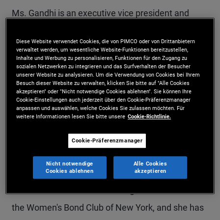
Ms. Gandhi is an executive vice president and
strategist in the New York office, covering
Diese Website verwendet Cookies, die von PIMCO oder von Drittanbietern
alternative credit and private strategies. She
verwaltet werden, um wesentliche Website-Funktionen bereitzustellen,
Inhalte und Werbung zu personalisieren, Funktionen für den Zugang zu
develops solutions across opportunistic corporate
sozialen Netzwerken zu integrieren und das Surfverhalten der Besucher
unserer Website zu analysieren. Um die Verwendung von Cookies bei Ihrem
and specialty finance strategies for global
Besuch dieser Website zu verwalten, klicken Sie bitte auf "Alle Cookies
akzeptieren" oder "Nicht notwendige Cookies ablehnen". Sie können Ihre
institutional and wealth management clients, and
Cookie-Einstellungen auch jederzeit über den Cookie-Präferenzmanager
anpassen und auswählen, welche Cookies Sie zulassen möchten. Für
weitere Informationen lesen Sie bitte unsere
Cookie-Richtlinie.
has also worked to develop alternative and co-
investment solutions. Previously at PIMCO, she
Cookie-Präferenzmanager
worked with U.S. public pensions, focusing on
Nicht notwendige
Alle Cookies
asset allocation and alternative credit. In 2020,
Cookies ablehnen
akzeptieren
Ms. Gandhi received the "Rising Star Award" from
the Women's Bond Club of New York, and she has