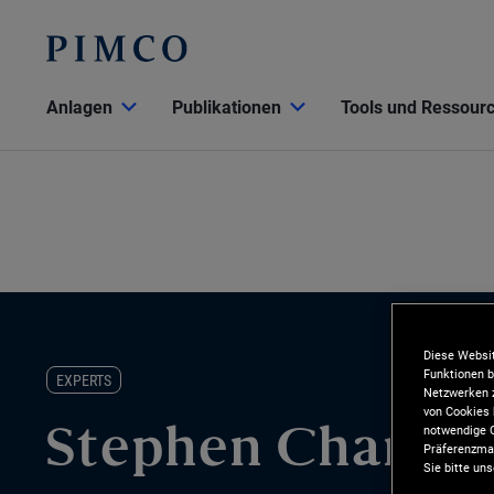
Anlagen
Publikationen
Tools und Ressour
Diese Websit
Funktionen b
EXPERTS
Netzwerken z
von Cookies 
notwendige C
Stephen Chang
Präferenzman
Sie bitte un