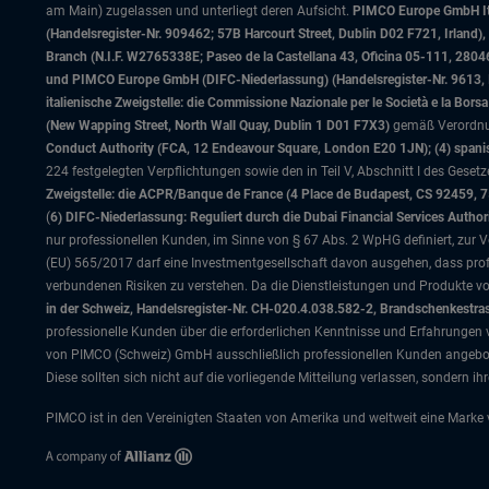
am Main) zugelassen und unterliegt deren Aufsicht.
PIMCO Europe GmbH Ital
(Handelsregister-Nr. 909462; 57B Harcourt Street, Dublin D02 F721, Irla
Branch (N.I.F. W2765338E; Paseo de la Castellana 43, Oficina 05-111, 28
und PIMCO Europe GmbH (DIFC-Niederlassung) (Handelsregister-Nr. 9613, Inde
italienische Zweigstelle: die Commissione Nazionale per le Società e la Bor
(New Wapping Street, North Wall Quay, Dublin 1 D01 F7X3)
gemäß Verordnung
Conduct Authority (FCA, 12 Endeavour Square, London E20 1JN); (4) spanis
224 festgelegten Verpflichtungen sowie den in Teil V, Abschnitt I des Gese
Zweigstelle: die ACPR/Banque de France (4 Place de Budapest, CS 92459, 
(
6) DIFC-Niederlassung: Reguliert durch die Dubai Financial Services Author
nur professionellen Kunden, im Sinne von § 67 Abs. 2 WpHG definiert, zur Ve
(EU) 565/2017 darf eine Investmentgesellschaft davon ausgehen, dass profe
verbundenen Risiken zu verstehen. Da die Dienstleistungen und Produkte 
in der Schweiz, Handelsregister-Nr. CH-020.4.038.582-2, Brandschenkestra
professionelle Kunden über die erforderlichen Kenntnisse und Erfahrungen 
von PIMCO (Schweiz) GmbH ausschließlich professionellen Kunden angeboten
Diese sollten sich nicht auf die vorliegende Mitteilung verlassen, sondern ih
PIMCO ist in den Vereinigten Staaten von Amerika und weltweit eine Marke