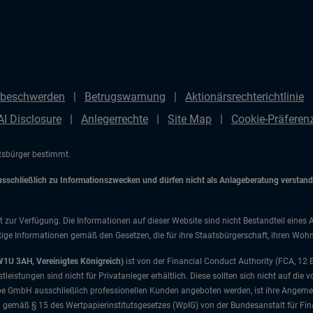
beschwerden
Betrugswarnung
Aktionärsrechterichtlinie
AI Disclosure
Anlegerrechte
Site Map
Cookie-Präfere
atsbürger bestimmt.
chließlich zu Informationszwecken und dürfen nicht als Anlageberatung verstanden
t zur Verfügung. Die Informationen auf dieser Website sind nicht Bestandteil eines 
ige Informationen gemäß den Gesetzen, die für ihre Staatsbürgerschaft, ihren Wohns
W1U 3AH, Vereinigtes Königreich)
ist von der Financial Conduct Authority (FCA, 12
istungen sind nicht für Privatanleger erhältlich. Diese sollten sich nicht auf die v
e GmbH ausschließlich professionellen Kunden angeboten werden, ist ihre Angemes
d gemäß § 15 des Wertpapierinstitutsgesetzes (WpIG) von der Bundesanstalt für Fina