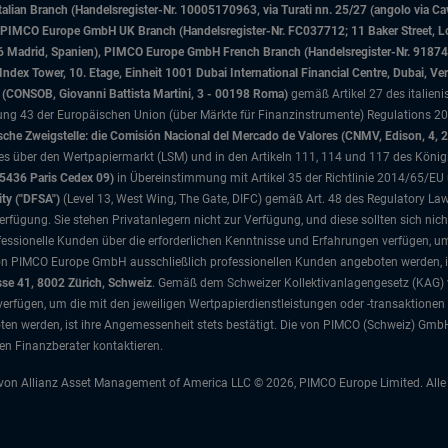
ian Branch (Handelsregister-Nr. 10005170963, via Turati nn. 25/27 (angolo via Cav
nd), PIMCO Europe GmbH UK Branch (Handelsregister-Nr. FC037712; 11 Baker Street
046 Madrid, Spanien), PIMCO Europe GmbH French Branch (Handelsregister-Nr. 91874
x Tower, 10. Etage, Einheit 1001 Dubai International Financial Centre, Dubai, Ver
sa (CONSOB, Giovanni Battista Martini, 3 - 00198 Roma)
gemäß Artikel 27 des italien
 43 der Europäischen Union (über Märkte für Finanzinstrumente) Regulations 201
che Zweigstelle: die Comisión Nacional del Mercado de Valores (CNMV, Edison, 4, 
tzes über den Wertpapiermarkt (LSM) und in den Artikeln 111, 114 und 117 des König
75436 Paris Cedex 09)
in Übereinstimmung mit Artikel 35 der Richtlinie 2014/65/EU
ity ("DFSA")
(Level 13, West Wing, The Gate, DIFC)
gemäß Art. 48 des Regulatory La
rfügung. Sie stehen Privatanlegern nicht zur Verfügung, und diese sollten sich nic
ssionelle Kunden über die erforderlichen Kenntnisse und Erfahrungen verfügen, um 
von PIMCO Europe GmbH ausschließlich professionellen Kunden angeboten werden, is
sse 41, 8002 Zürich, Schweiz
. Gemäß dem Schweizer Kollektivanlagengesetz (KAG) 
verfügen, um die mit den jeweiligen Wertpapierdienstleistungen oder -transaktionen
 werden, ist ihre Angemessenheit stets bestätigt. Die von PIMCO (Schweiz) GmbH a
ren Finanzberater kontaktieren.
 von Allianz Asset Management of America LLC © 2026, PIMCO Europe Limited. Alle