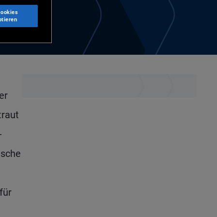
Cookies
ptieren
er
traut
-
ische
für