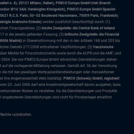
alieri n. 4), 20121 Milano, Italien), PIMCO Europe GmbH Irish Branch
, London W1U 3AH, Vereinigtes Königreich), PIMCO Europe GmbH Spanish
5621 R.C.S. Paris; 50–52 Boulevard Haussmann, 75009 Paris, Frankreich)
einigte Arabische Emirate)
werden zusätzlich beaufsichtigt durch: (1)
ischen Finanzgesetzes; (2)
irische Zweigstelle: die Central Bank of Ireland
7 in der jeweils geltenden Fassung; (3)
britische Zweigstelle: die Financial
28006 Madrid)
in Übereinstimmung mit den in den Artikeln 168 und 203 bis
lichen Dekrets 217/2008 enthaltenen Verpflichtungen; (5) f
ranzösische
 über Märkte für Finanzinstrumente sowie durch die ACPR und die AMF; und
w 2004. Die von PIMCO Europe GmbH erbrachten Dienstleistungen stehen
ht auf die vorliegende Mitteilung verlassen. Gemäß Art. 56 der Verordnung
die mit den jeweiligen Wertpapierdienstleistungen oder -transaktionen
t ihre Angemessenheit stets bestätigt.
PIMCO (Schweiz) GmbH, registriert
vom 23. Juni 2006 darf eine Investmentgesellschaft davon ausgehen, dass
 verbundenen Risiken zu verstehen. Da die Dienstleistungen und Produkte
ngebotenen Dienstleistungen sind nicht für Privatanleger erhältlich.
 Rechte vorbehalten.