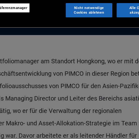
räferenzmanager
Nicht notwendige
Alle 
Cookies ablehnen
akze
rtfoliomanager am Standort Hongkong, wo er mit d
schäftsentwicklung von PIMCO in dieser Region be
tfolioausschusses von PIMCO für den Asien-Pazifik
s Managing Director und Leiter des Bereichs asiat
ig, wo er für die Verwaltung der regionalen
der Makro- und Asset-Allokation-Strategie im Team 
war. Davor arbeitete er als leitender Händler für