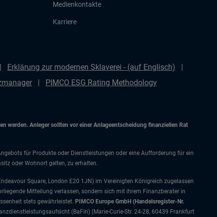
Medienkontakte
Karriere
Erklärung zur modernen Sklaverei - (auf Englisch)
nzmanager
PIMCO ESG Rating Methodology
 werden. Anleger sollten vor einer Anlageentscheidung finanziellen Rat
Angebots für Produkte oder Dienstleistungen oder eine Aufforderung für ein
itz oder Wohnort gelten, zu erhalten.
 Endeavour Square, London E20 1JN) im Vereinigten Königreich zugelassen
orliegende Mitteilung verlassen, sondern sich mit ihrem Finanzberater in
senheit stets gewährleistet.
PIMCO Europe GmbH (Handelsregister-Nr.
nzdienstleistungsaufsicht (BaFin) (Marie-Curie-Str. 24-28, 60439 Frankfurt