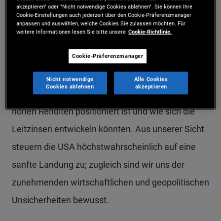
aktive Vermögensverwaltung schaffen. In diesem
akzeptieren" oder "Nicht notwendige Cookies ablehnen". Sie können Ihre
Cookie-Einstellungen auch jederzeit über den Cookie-Präferenzmanager
Beitrag geht Dan Ivascyn, der die Income-
anpassen und auswählen, welche Cookies Sie zulassen möchten. Für
weitere Informationen lesen Sie bitte unsere
Cookie-Richtlinie.
Strategie von PIMCO gemeinsam mit Alfred
Cookie-Präferenzmanager
Murata und Josh Anderson managt, auf Fragen
von Anleihenstratege Esteban Burbano ein. Sie
Nicht notwendige
Alle Cookies
Cookies ablehnen
akzeptieren
besprechen, wie die Strategie für die gegenwärtig
hohen Renditen positioniert ist und wie sich die
Leitzinsen entwickeln könnten. Aus unserer Sicht
steuern die USA höchstwahrscheinlich auf eine
sanfte Landung zu; zugleich sind wir uns der
zunehmenden wirtschaftlichen und geopolitischen
Unsicherheiten bewusst.