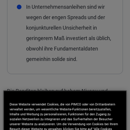
In Unternehmensanleihen sind wir
wegen der engen Spreads und der
konjunkturellen Unsicherheit in
geringerem Maß investiert als üblich,
obwohl ihre Fundamentaldaten
gemeinhin solide sind.
Die Renditen bleiben auf hohem Niveau und
machen Anleihen attraktiver, während die
Diese Website verwendet Cookies, die von PIMCO oder von Drittanbietern
verwaltet werden, um wesentliche Website-Funktionen bereitzustellen,
Volatilität und die wirtschaftliche Unsicherheit aus
Inhalte und Werbung zu personalisieren, Funktionen für den Zugang zu
sozialen Netzwerken zu integrieren und das Surfverhalten der Besucher
unserer Sicht ein erstklassiges Umfeld für eine
unserer Website zu analysieren. Um die Verwendung von Cookies bei Ihrem
Besuch dieser Website zu verwalten, klicken Sie bitte auf "Alle Cookies