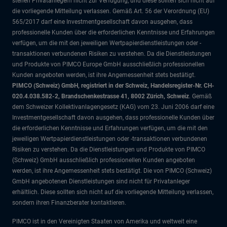
stehen Privatanlegern nicht zur Verfügung, und diese sollten sich nicht auf
die vorliegende Mitteilung verlassen. Gemäß Art. 56 der Verordnung (EU)
565/2017 darf eine Investmentgesellschaft davon ausgehen, dass
professionelle Kunden über die erforderlichen Kenntnisse und Erfahrungen
verfügen, um die mit den jeweiligen Wertpapierdienstleistungen oder -
transaktionen verbundenen Risiken zu verstehen. Da die Dienstleistungen
und Produkte von PIMCO Europe GmbH ausschließlich professionellen
Kunden angeboten werden, ist ihre Angemessenheit stets bestätigt.
PIMCO (Schweiz) GmbH, registriert in der Schweiz, Handelsregister-Nr. CH-
020.4.038.582-2, Brandschenkestrasse 41, 8002 Zürich, Schweiz
. Gemäß
dem Schweizer Kollektivanlagengesetz (KAG) vom 23. Juni 2006 darf eine
Investmentgesellschaft davon ausgehen, dass professionelle Kunden über
die erforderlichen Kenntnisse und Erfahrungen verfügen, um die mit den
jeweiligen Wertpapierdienstleistungen oder -transaktionen verbundenen
Risiken zu verstehen. Da die Dienstleistungen und Produkte von PIMCO
(Schweiz) GmbH ausschließlich professionellen Kunden angeboten
werden, ist ihre Angemessenheit stets bestätigt. Die von PIMCO (Schweiz)
GmbH angebotenen Dienstleistungen sind nicht für Privatanleger
erhältlich. Diese sollten sich nicht auf die vorliegende Mitteilung verlassen,
sondern ihren Finanzberater kontaktieren.
PIMCO ist in den Vereinigten Staaten von Amerika und weltweit eine