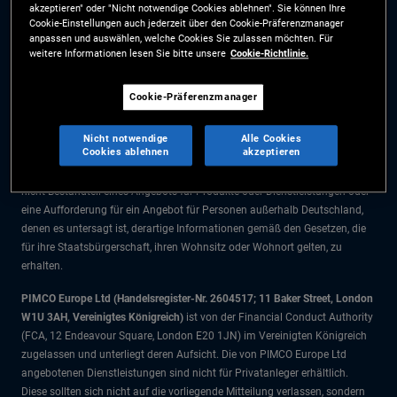
akzeptieren" oder "Nicht notwendige Cookies ablehnen". Sie können Ihre
Die Informationen auf dieser Website sind ausschließlich für Deutsche
Cookie-Einstellungen auch jederzeit über den Cookie-Präferenzmanager
Staatsbürger bestimmt.
anpassen und auswählen, welche Cookies Sie zulassen möchten. Für
weitere Informationen lesen Sie bitte unsere
Cookie-Richtlinie.
Alle Dokumente und Angaben im Bereich börsengehandelte Fonds dienen
ausschließlich zu Informationszwecken und dürfen nicht als
Cookie-Präferenzmanager
Anlageberatung verstanden werden. Anleger sollten vor einer
Anlageentscheidung finanziellen Rat einholen.
Nicht notwendige
Alle Cookies
Cookies ablehnen
akzeptieren
Die Produkte und Dienstleistungen stehen nur Bürgern dieser
Gerichtsbarkeit zur Verfügung. Die Informationen auf dieser Website sind
nicht Bestandteil eines Angebots für Produkte oder Dienstleistungen oder
eine Aufforderung für ein Angebot für Personen außerhalb Deutschland,
denen es untersagt ist, derartige Informationen gemäß den Gesetzen, die
für ihre Staatsbürgerschaft, ihren Wohnsitz oder Wohnort gelten, zu
erhalten.
PIMCO Europe Ltd (Handelsregister-Nr. 2604517; 11 Baker Street, London
W1U 3AH, Vereinigtes Königreich)
ist von der Financial Conduct Authority
(FCA, 12 Endeavour Square, London E20 1JN) im Vereinigten Königreich
zugelassen und unterliegt deren Aufsicht. Die von PIMCO Europe Ltd
angebotenen Dienstleistungen sind nicht für Privatanleger erhältlich.
Diese sollten sich nicht auf die vorliegende Mitteilung verlassen, sondern