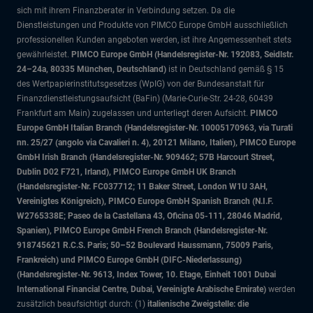
sich mit ihrem Finanzberater in Verbindung setzen. Da die
Dienstleistungen und Produkte von PIMCO Europe GmbH ausschließlich
professionellen Kunden angeboten werden, ist ihre Angemessenheit stets
gewährleistet.
PIMCO Europe GmbH (Handelsregister-Nr. 192083, Seidlstr.
24–24a, 80335 München, Deutschland)
ist in Deutschland gemäß § 15
des Wertpapierinstitutsgesetzes (WpIG) von der Bundesanstalt für
Finanzdienstleistungsaufsicht (BaFin) (Marie-Curie-Str. 24-28, 60439
Frankfurt am Main) zugelassen und unterliegt deren Aufsicht.
PIMCO
Europe GmbH Italian Branch (Handelsregister-Nr. 10005170963, via Turati
nn. 25/27 (angolo via Cavalieri n. 4), 20121 Milano, Italien), PIMCO Europe
GmbH Irish Branch (Handelsregister-Nr. 909462; 57B Harcourt Street,
Dublin D02 F721, Irland), PIMCO Europe GmbH UK Branch
(Handelsregister-Nr. FC037712; 11 Baker Street, London W1U 3AH,
Vereinigtes Königreich), PIMCO Europe GmbH Spanish Branch (N.I.F.
W2765338E; Paseo de la Castellana 43, Oficina 05-111, 28046 Madrid,
Spanien), PIMCO Europe GmbH French Branch (Handelsregister-Nr.
918745621 R.C.S. Paris; 50–52 Boulevard Haussmann, 75009 Paris,
Frankreich) und PIMCO Europe GmbH (DIFC-Niederlassung)
(Handelsregister-Nr. 9613, Index Tower, 10. Etage, Einheit 1001 Dubai
International Financial Centre, Dubai, Vereinigte Arabische Emirate)
werden
zusätzlich beaufsichtigt durch: (1)
italienische Zweigstelle: die