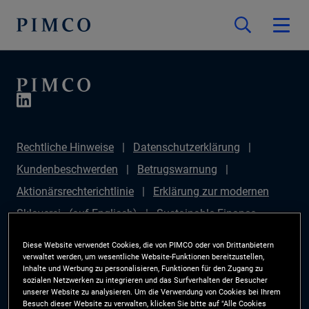
Rechtliche Hinweise
Datenschutzerklärung
Kundenbeschwerden
Betrugswarnung
Aktionärsrechterichtlinie
Erklärung zur modernen
Sklaverei - (auf Englisch)
Sustainable Finance
Disclosures Regulation (SFDR)
PAI Disclosure
Diese Website verwendet Cookies, die von PIMCO oder von Drittanbietern
Anlegerrechte
Site Map
Cookie-Präferenzmanager
verwaltet werden, um wesentliche Website-Funktionen bereitzustellen,
Inhalte und Werbung zu personalisieren, Funktionen für den Zugang zu
PIMCO ESG Rating Methodology
sozialen Netzwerken zu integrieren und das Surfverhalten der Besucher
unserer Website zu analysieren. Um die Verwendung von Cookies bei Ihrem
Besuch dieser Website zu verwalten, klicken Sie bitte auf "Alle Cookies