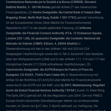
Commissione Nazionale per le Società e la Borsa (CONSOB, Giovanni
Battista Martini, 3 - 00198 Roma)
gemäß Artikel 27 des italienischen
Finanzgesetzes; (2)
irische Zweigstelle: die Central Bank of Ireland (New
Wapping Street, North Wall Quay, Dublin 1 D01 F7X3)
gemäß Verordnung
43 der Europäischen Union (über Märkte für Finanzinstrumente)
Regulations 2017 in der jeweils geltenden Fassung; (3)
britische
Zweigstelle: die Financial Conduct Authority (FCA, 12 Endeavour Square,
London E20 1JN); (4) spanische Zweigstelle: die Comisión Nacional del
Mercado de Valores (CNMV, Edison, 4, 28006 Madrid)
in
Übereinstimmung mit den in den Artikeln 168 und 203 bis 224
festgelegten Verpflichtungen sowie den in Teil V, Abschnitt I des Gesetzes
über den Wertpapiermarkt (LSM) und in den Artikeln 111, 114 und 117 des
Königlichen Dekrets 217/2008 enthaltenen Verpflichtungen; (5)
f
ranzösische Zweigstelle: die ACPR/Banque de France (4 Place de
Budapest, CS 92459, 75436 Paris Cedex 09)
in Übereinstimmung mit
Artikel 35 der Richtlinie 2014/65/EU über Märkte für Finanzinstrumente
sowie durch die ACPR und die AMF; und (
6) DIFC-Niederlassung: Reguliert
durch die Dubai Financial Services Authority ("DFSA")
(Level 13, West Wing,
The Gate, DIFC)
gemäß Art. 48 des Regulatory Law 2004. Die von PIMCO
Europe GmbH erbrachten Dienstleistungen stehen nur professionellen
Kunden, im Sinne von § 67 Abs. 2 WpHG definiert, zur Verfügung. Sie