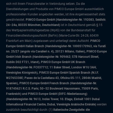
sich mit ihrem Finanzberater in Verbindung setzen. Da die
Dienstleistungen und Produkte von PIMCO Europe GmbH ausschließlich
professionellen Kunden angeboten werden, ist ihre Angemessenheit stets
gewährleistet.
PIMCO Europe GmbH (Handelsregister-Nr. 192083, Seidlstr.
24–24a, 80335 München, Deutschland)
ist in Deutschland gemäß § 15
des Wertpapierinstitutsgesetzes (WpIG) von der Bundesanstalt für
Finanzdienstleistungsaufsicht (BaFin) (Marie-Curie-Str. 24-28, 60439
Frankfurt am Main) zugelassen und unterliegt deren Aufsicht.
PIMCO
Europe GmbH Italian Branch (Handelsregister-Nr. 10005170963, via Turati
nn. 25/27 (angolo via Cavalieri n. 4), 20121 Milano, Italien), PIMCO Europe
GmbH Irish Branch (Handelsregister-Nr. 909462; 57B Harcourt Street,
Dublin D02 F721, Irland), PIMCO Europe GmbH UK Branch
(Handelsregister-Nr. FC037712; 11 Baker Street, London W1U 3AH,
Vereinigtes Königreich), PIMCO Europe GmbH Spanish Branch (N.I.F.
W2765338E; Paseo de la Castellana 43, Oficina 05-111, 28046 Madrid,
Spanien), PIMCO Europe GmbH French Branch (Handelsregister-Nr.
918745621 R.C.S. Paris; 50–52 Boulevard Haussmann, 75009 Paris,
Frankreich) und PIMCO Europe GmbH (DIFC-Niederlassung)
(Handelsregister-Nr. 9613, Index Tower, 10. Etage, Einheit 1001 Dubai
International Financial Centre, Dubai, Vereinigte Arabische Emirate)
werden
zusätzlich beaufsichtigt durch: (1)
italienische Zweigstelle: die