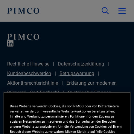
Rechtliche Hinweise
Datenschutzerklärung
Kundenbeschwerden
Betrugswarnung
Aktionärsrechterichtlinie
Erklärung zur modernen
Sklaverei - (auf Englisch)
Sustainable Finance
Disclosures Regulation (SFDR)
PAI Disclosure
Diese Website verwendet Cookies, die von PIMCO oder von Drittanbietern
Anlegerrechte
Site Map
Cookie-Präferenzmanager
verwaltet werden, um wesentliche Website-Funktionen bereitzustellen,
Inhalte und Werbung zu personalisieren, Funktionen für den Zugang zu
PIMCO ESG Rating Methodology
sozialen Netzwerken zu integrieren und das Surfverhalten der Besucher
unserer Website zu analysieren. Um die Verwendung von Cookies bei Ihrem
Besuch dieser Website zu verwalten, klicken Sie bitte auf "Alle Cookies