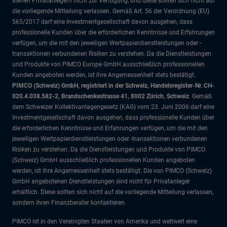
stehen Privatanlegern nicht zur Verfügung, und diese sollten sich nicht auf
die vorliegende Mitteilung verlassen. Gemäß Art. 56 der Verordnung (EU)
565/2017 darf eine Investmentgesellschaft davon ausgehen, dass
professionelle Kunden über die erforderlichen Kenntnisse und Erfahrungen
verfügen, um die mit den jeweiligen Wertpapierdienstleistungen oder -
transaktionen verbundenen Risiken zu verstehen. Da die Dienstleistungen
und Produkte von PIMCO Europe GmbH ausschließlich professionellen
Kunden angeboten werden, ist ihre Angemessenheit stets bestätigt.
PIMCO (Schweiz) GmbH, registriert in der Schweiz, Handelsregister-Nr. CH-
020.4.038.582-2, Brandschenkestrasse 41, 8002 Zürich, Schweiz
. Gemäß
dem Schweizer Kollektivanlagengesetz (KAG) vom 23. Juni 2006 darf eine
Investmentgesellschaft davon ausgehen, dass professionelle Kunden über
die erforderlichen Kenntnisse und Erfahrungen verfügen, um die mit den
jeweiligen Wertpapierdienstleistungen oder -transaktionen verbundenen
Risiken zu verstehen. Da die Dienstleistungen und Produkte von PIMCO
(Schweiz) GmbH ausschließlich professionellen Kunden angeboten
werden, ist ihre Angemessenheit stets bestätigt. Die von PIMCO (Schweiz)
GmbH angebotenen Dienstleistungen sind nicht für Privatanleger
erhältlich. Diese sollten sich nicht auf die vorliegende Mitteilung verlassen,
sondern ihren Finanzberater kontaktieren.
PIMCO ist in den Vereinigten Staaten von Amerika und weltweit eine