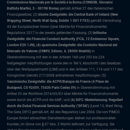
Commissione Nazionale per le Società e la Borsa (CONSOB, Giovanni
Battista Martini, 3 - 00198 Roma)
gemäß Artikel 27 des italienischen
Finanzgesetzes; (2)
irische Zweigstelle: die Central Bank of Ireland (New
Wapping Street, North Wall Quay, Dublin 1 D01 F7X3)
gemäß Verordnung
43 der Europäischen Union (über Märkte für Finanzinstrumente)
Regulations 2017 in der jeweils geltenden Fassung; (3)
britische
Zweigstelle: die Financial Conduct Authority (FCA, 12 Endeavour Square,
London E20 1JN); (4) spanische Zweigstelle: die Comisión Nacional del
Mercado de Valores (CNMV, Edison, 4, 28006 Madrid)
in
Übereinstimmung mit den in den Artikeln 168 und 203 bis 224
festgelegten Verpflichtungen sowie den in Teil V, Abschnitt I des Gesetzes
über den Wertpapiermarkt (LSM) und in den Artikeln 111, 114 und 117 des
Königlichen Dekrets 217/2008 enthaltenen Verpflichtungen; (5)
f
ranzösische Zweigstelle: die ACPR/Banque de France (4 Place de
Budapest, CS 92459, 75436 Paris Cedex 09)
in Übereinstimmung mit
Artikel 35 der Richtlinie 2014/65/EU über Märkte für Finanzinstrumente
sowie durch die ACPR und die AMF; und (
6) DIFC-Niederlassung: Reguliert
durch die Dubai Financial Services Authority ("DFSA")
(Level 13, West Wing,
The Gate, DIFC)
gemäß Art. 48 des Regulatory Law 2004. Die von PIMCO
Europe GmbH erbrachten Dienstleistungen stehen nur professionellen
Kunden, im Sinne von § 67 Abs. 2 WpHG definiert, zur Verfügung. Sie