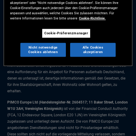
akzeptieren" oder "Nicht notwendige Cookies ablehnen". Sie können Ihre
Die Informationen auf dieser Website sind ausschließlich für Deutsche
Cookie-Einstellungen auch jederzeit über den Cookie-Präferenzmanager
Staatsbürger bestimmt.
anpassen und auswählen, welche Cookies Sie zulassen möchten. Für
weitere Informationen lesen Sie bitte unsere
Cookie-Richtlinie.
Alle Dokumente und Angaben im Bereich börsengehandelte Fonds dienen
ausschließlich zu Informationszwecken und dürfen nicht als
Cookie-Präferenzmanager
Anlageberatung verstanden werden. Anleger sollten vor einer
Anlageentscheidung finanziellen Rat einholen.
Nicht notwendige
Alle Cookies
Cookies ablehnen
akzeptieren
Die Produkte und Dienstleistungen stehen nur Bürgern dieser
Gerichtsbarkeit zur Verfügung. Die Informationen auf dieser Website sind
nicht Bestandteil eines Angebots für Produkte oder Dienstleistungen oder
eine Aufforderung für ein Angebot für Personen außerhalb Deutschland,
denen es untersagt ist, derartige Informationen gemäß den Gesetzen, die
für ihre Staatsbürgerschaft, ihren Wohnsitz oder Wohnort gelten, zu
erhalten.
PIMCO Europe Ltd (Handelsregister-Nr. 2604517; 11 Baker Street, London
W1U 3AH, Vereinigtes Königreich)
ist von der Financial Conduct Authority
(FCA, 12 Endeavour Square, London E20 1JN) im Vereinigten Königreich
zugelassen und unterliegt deren Aufsicht. Die von PIMCO Europe Ltd
angebotenen Dienstleistungen sind nicht für Privatanleger erhältlich.
Diese sollten sich nicht auf die vorliegende Mitteilung verlassen, sondern