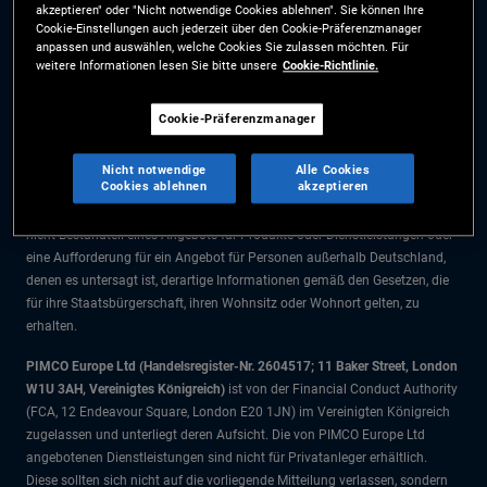
akzeptieren" oder "Nicht notwendige Cookies ablehnen". Sie können Ihre
Die Informationen auf dieser Website sind ausschließlich für Deutsche
Cookie-Einstellungen auch jederzeit über den Cookie-Präferenzmanager
Staatsbürger bestimmt.
anpassen und auswählen, welche Cookies Sie zulassen möchten. Für
weitere Informationen lesen Sie bitte unsere
Cookie-Richtlinie.
Alle Dokumente und Angaben im Bereich börsengehandelte Fonds dienen
ausschließlich zu Informationszwecken und dürfen nicht als
Cookie-Präferenzmanager
Anlageberatung verstanden werden. Anleger sollten vor einer
Anlageentscheidung finanziellen Rat einholen.
Nicht notwendige
Alle Cookies
Cookies ablehnen
akzeptieren
Die Produkte und Dienstleistungen stehen nur Bürgern dieser
Gerichtsbarkeit zur Verfügung. Die Informationen auf dieser Website sind
nicht Bestandteil eines Angebots für Produkte oder Dienstleistungen oder
eine Aufforderung für ein Angebot für Personen außerhalb Deutschland,
denen es untersagt ist, derartige Informationen gemäß den Gesetzen, die
für ihre Staatsbürgerschaft, ihren Wohnsitz oder Wohnort gelten, zu
erhalten.
PIMCO Europe Ltd (Handelsregister-Nr. 2604517; 11 Baker Street, London
W1U 3AH, Vereinigtes Königreich)
ist von der Financial Conduct Authority
(FCA, 12 Endeavour Square, London E20 1JN) im Vereinigten Königreich
zugelassen und unterliegt deren Aufsicht. Die von PIMCO Europe Ltd
angebotenen Dienstleistungen sind nicht für Privatanleger erhältlich.
Diese sollten sich nicht auf die vorliegende Mitteilung verlassen, sondern