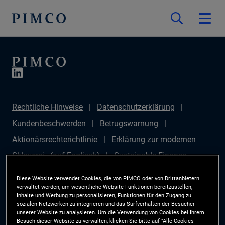
Rechtliche Hinweise
Datenschutzerklärung
Kundenbeschwerden
Betrugswarnung
Aktionärsrechterichtlinie
Erklärung zur modernen
Sklaverei - (auf Englisch)
Sustainable Finance
Disclosures Regulation (SFDR)
PAI Disclosure
Diese Website verwendet Cookies, die von PIMCO oder von Drittanbietern
Anlegerrechte
Site Map
Cookie-Präferenzmanager
verwaltet werden, um wesentliche Website-Funktionen bereitzustellen,
Inhalte und Werbung zu personalisieren, Funktionen für den Zugang zu
PIMCO ESG Rating Methodology
sozialen Netzwerken zu integrieren und das Surfverhalten der Besucher
unserer Website zu analysieren. Um die Verwendung von Cookies bei Ihrem
Besuch dieser Website zu verwalten, klicken Sie bitte auf "Alle Cookies