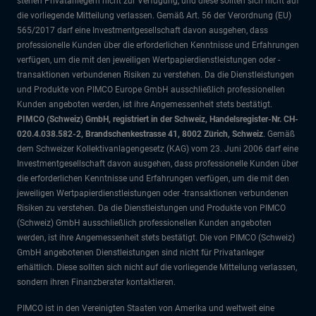
stehen Privatanlegern nicht zur Verfügung, und diese sollten sich nicht auf
die vorliegende Mitteilung verlassen. Gemäß Art. 56 der Verordnung (EU)
565/2017 darf eine Investmentgesellschaft davon ausgehen, dass
professionelle Kunden über die erforderlichen Kenntnisse und Erfahrungen
verfügen, um die mit den jeweiligen Wertpapierdienstleistungen oder -
transaktionen verbundenen Risiken zu verstehen. Da die Dienstleistungen
und Produkte von PIMCO Europe GmbH ausschließlich professionellen
Kunden angeboten werden, ist ihre Angemessenheit stets bestätigt.
PIMCO (Schweiz) GmbH, registriert in der Schweiz, Handelsregister-Nr. CH-
020.4.038.582-2, Brandschenkestrasse 41, 8002 Zürich, Schweiz
. Gemäß
dem Schweizer Kollektivanlagengesetz (KAG) vom 23. Juni 2006 darf eine
Investmentgesellschaft davon ausgehen, dass professionelle Kunden über
die erforderlichen Kenntnisse und Erfahrungen verfügen, um die mit den
jeweiligen Wertpapierdienstleistungen oder -transaktionen verbundenen
Risiken zu verstehen. Da die Dienstleistungen und Produkte von PIMCO
(Schweiz) GmbH ausschließlich professionellen Kunden angeboten
werden, ist ihre Angemessenheit stets bestätigt. Die von PIMCO (Schweiz)
GmbH angebotenen Dienstleistungen sind nicht für Privatanleger
erhältlich. Diese sollten sich nicht auf die vorliegende Mitteilung verlassen,
sondern ihren Finanzberater kontaktieren.
PIMCO ist in den Vereinigten Staaten von Amerika und weltweit eine