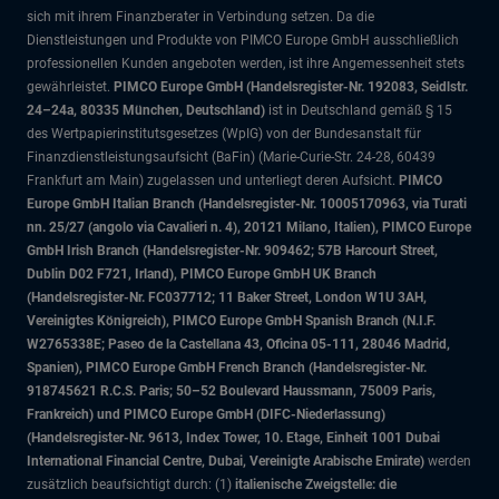
sich mit ihrem Finanzberater in Verbindung setzen. Da die
Dienstleistungen und Produkte von PIMCO Europe GmbH ausschließlich
professionellen Kunden angeboten werden, ist ihre Angemessenheit stets
gewährleistet.
PIMCO Europe GmbH (Handelsregister-Nr. 192083, Seidlstr.
24–24a, 80335 München, Deutschland)
ist in Deutschland gemäß § 15
des Wertpapierinstitutsgesetzes (WpIG) von der Bundesanstalt für
Finanzdienstleistungsaufsicht (BaFin) (Marie-Curie-Str. 24-28, 60439
Frankfurt am Main) zugelassen und unterliegt deren Aufsicht.
PIMCO
Europe GmbH Italian Branch (Handelsregister-Nr. 10005170963, via Turati
nn. 25/27 (angolo via Cavalieri n. 4), 20121 Milano, Italien), PIMCO Europe
GmbH Irish Branch (Handelsregister-Nr. 909462; 57B Harcourt Street,
Dublin D02 F721, Irland), PIMCO Europe GmbH UK Branch
(Handelsregister-Nr. FC037712; 11 Baker Street, London W1U 3AH,
Vereinigtes Königreich), PIMCO Europe GmbH Spanish Branch (N.I.F.
W2765338E; Paseo de la Castellana 43, Oficina 05-111, 28046 Madrid,
Spanien), PIMCO Europe GmbH French Branch (Handelsregister-Nr.
918745621 R.C.S. Paris; 50–52 Boulevard Haussmann, 75009 Paris,
Frankreich) und PIMCO Europe GmbH (DIFC-Niederlassung)
(Handelsregister-Nr. 9613, Index Tower, 10. Etage, Einheit 1001 Dubai
International Financial Centre, Dubai, Vereinigte Arabische Emirate)
werden
zusätzlich beaufsichtigt durch: (1)
italienische Zweigstelle: die