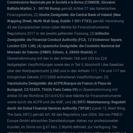
Commissione Nazionale per le Società e la Borsa (CONSOB, Giovanni
Battista Martini, 3 - 00198 Roma)
gemäß Artikel 27 des italienischen
Finanzgesetzes; (2)
irische Zweigstelle: die Central Bank of Ireland (New
Wapping Street, North Wall Quay, Dublin 1 D01 F7X3)
gemäß Verordnung
43 der Europäischen Union (über Märkte für Finanzinstrumente)
Regulations 2017 in der jeweils geltenden Fassung; (3)
britische
Zweigstelle: die Financial Conduct Authority (FCA, 12 Endeavour Square,
London E20 1JN); (4) spanische Zweigstelle: die Comisión Nacional del
Mercado de Valores (CNMV, Edison, 4, 28006 Madrid)
in
Übereinstimmung mit den in den Artikeln 168 und 203 bis 224
festgelegten Verpflichtungen sowie den in Teil V, Abschnitt I des Gesetzes
über den Wertpapiermarkt (LSM) und in den Artikeln 111, 114 und 117 des
Königlichen Dekrets 217/2008 enthaltenen Verpflichtungen; (5)
f
ranzösische Zweigstelle: die ACPR/Banque de France (4 Place de
Budapest, CS 92459, 75436 Paris Cedex 09)
in Übereinstimmung mit
Artikel 35 der Richtlinie 2014/65/EU über Märkte für Finanzinstrumente
sowie durch die ACPR und die AMF; und (
6) DIFC-Niederlassung: Reguliert
durch die Dubai Financial Services Authority ("DFSA")
(Level 13, West Wing,
The Gate, DIFC)
gemäß Art. 48 des Regulatory Law 2004. Die von PIMCO
Europe GmbH erbrachten Dienstleistungen stehen nur professionellen
Kunden, im Sinne von § 67 Abs. 2 WpHG definiert, zur Verfügung. Sie