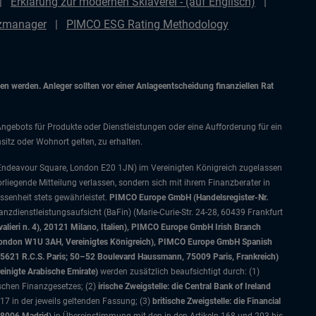
Erklärung zur modernen Sklaverei - (auf Englisch)
nzmanager
PIMCO ESG Rating Methodology
 werden. Anleger sollten vor einer Anlageentscheidung finanziellen Rat
Angebots für Produkte oder Dienstleistungen oder eine Aufforderung für ein
itz oder Wohnort gelten, zu erhalten.
 Endeavour Square, London E20 1JN) im Vereinigten Königreich zugelassen
orliegende Mitteilung verlassen, sondern sich mit ihrem Finanzberater in
senheit stets gewährleistet.
PIMCO Europe GmbH (Handelsregister-Nr.
nzdienstleistungsaufsicht (BaFin) (Marie-Curie-Str. 24-28, 60439 Frankfurt
alieri n. 4), 20121 Milano, Italien), PIMCO Europe GmbH Irish Branch
, London W1U 3AH, Vereinigtes Königreich), PIMCO Europe GmbH Spanish
5621 R.C.S. Paris; 50–52 Boulevard Haussmann, 75009 Paris, Frankreich)
einigte Arabische Emirate)
werden zusätzlich beaufsichtigt durch: (1)
ischen Finanzgesetzes; (2)
irische Zweigstelle: die Central Bank of Ireland
7 in der jeweils geltenden Fassung; (3)
britische Zweigstelle: die Financial