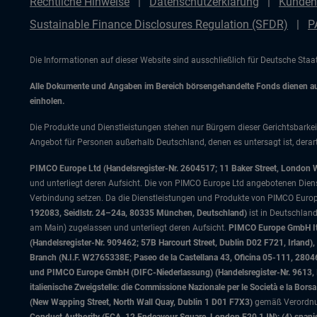
Rechtliche Hinweise
Datenschutzerklärung
Kunden
Sustainable Finance Disclosures Regulation (SFDR)
P
Die Informationen auf dieser Website sind ausschließlich für Deutsche Sta
Alle Dokumente und Angaben im Bereich börsengehandelte Fonds dienen auss
einholen.
Die Produkte und Dienstleistungen stehen nur Bürgern dieser Gerichtsbarkei
Angebot für Personen außerhalb Deutschland, denen es untersagt ist, derart
PIMCO Europe Ltd (Handelsregister-Nr. 2604517; 11 Baker Street, London 
und unterliegt deren Aufsicht. Die von PIMCO Europe Ltd angebotenen Dienstle
Verbindung setzen. Da die Dienstleistungen und Produkte von PIMCO Europ
192083, Seidlstr. 24–24a, 80335 München, Deutschland)
ist in Deutschlan
am Main) zugelassen und unterliegt deren Aufsicht.
PIMCO Europe GmbH Ital
(Handelsregister-Nr. 909462; 57B Harcourt Street, Dublin D02 F721, Irla
Branch (N.I.F. W2765338E; Paseo de la Castellana 43, Oficina 05-111, 28
und PIMCO Europe GmbH (DIFC-Niederlassung) (Handelsregister-Nr. 9613, Inde
italienische Zweigstelle: die Commissione Nazionale per le Società e la Bor
(New Wapping Street, North Wall Quay, Dublin 1 D01 F7X3)
gemäß Verordnung