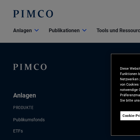
Anlagen
Publikationen
Tools und Ressour
Diese Websit
Funktionen b
Netzwerken z
von Cookies 
notwendige C
Anlagen
Publikat
Präferenzman
Sie bitte un
PRODUKTE
AKTUELLE PU
Cookie-P
Publikumsfonds
Konjunktur- 
ETFs
Anlagestrate