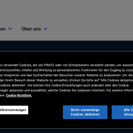
cen
Über uns
e verwendet Cookies, die von PIMCO oder von Drittanbietern verwaltet werden, um wesent
ereitzustellen, Inhalte und Werbung zu personalisieren, Funktionen für den Zugang zu sozi
u integrieren und das Surfverhalten der Besucher unserer Website zu analysieren. Um d
bei Ihrem Besuch dieser Website zu verwalten, klicken Sie bitte auf "Alle Cookies akzeptie
ookies ablehnen". Sie können Ihre Cookie-Einstellungen auch jederzeit über den Cookie-
ionen
Tools und Ressourcen
ager anpassen und auswählen, welche Cookies Sie zulassen möchten. Für weitere Inform
sere
Cookie-Richtlinie.
BLIKATIONEN
TOOLS
räferenzmanager
Nicht notwendige
Alle 
und Marktkommentare
Analyse und Kundenlösungen
Cookies ablehnen
akze
gien
RESSOURCEN