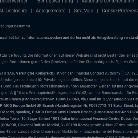
beschwerden
Betrugswarnung
Aktionärsrechterichtlinie
AI Disclosure
Anlegerrechte
Site Map
Cookie-Präfere
atsbürger bestimmt.
chließlich zu Informationszwecken und dürfen nicht als Anlageberatung verstanden
t zur Verfügung. Die Informationen auf dieser Website sind nicht Bestandteil eines 
ige Informationen gemäß den Gesetzen, die für ihre Staatsbürgerschaft, ihren Wohns
W1U 3AH, Vereinigtes Königreich)
ist von der Financial Conduct Authority (FCA, 12
istungen sind nicht für Privatanleger erhältlich. Diese sollten sich nicht auf die v
e GmbH ausschließlich professionellen Kunden angeboten werden, ist ihre Angemes
d gemäß § 15 des Wertpapierinstitutsgesetzes (WpIG) von der Bundesanstalt für Fina
ian Branch (Handelsregister-Nr. 10005170963, via Turati nn. 25/27 (angolo via Cav
nd), PIMCO Europe GmbH UK Branch (Handelsregister-Nr. FC037712; 11 Baker Street
046 Madrid, Spanien), PIMCO Europe GmbH French Branch (Handelsregister-Nr. 91874
x Tower, 10. Etage, Einheit 1001 Dubai International Financial Centre, Dubai, Ver
sa (CONSOB, Giovanni Battista Martini, 3 - 00198 Roma)
gemäß Artikel 27 des italien
 43 der Europäischen Union (über Märkte für Finanzinstrumente) Regulations 201