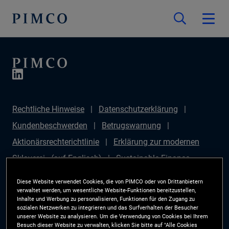
Rechtliche Hinweise
Datenschutzerklärung
Kundenbeschwerden
Betrugswarnung
Aktionärsrechterichtlinie
Erklärung zur modernen
Sklaverei - (auf Englisch)
Sustainable Finance
Disclosures Regulation (SFDR)
PAI Disclosure
Diese Website verwendet Cookies, die von PIMCO oder von Drittanbietern
Anlegerrechte
Site Map
Cookie-Präferenzmanager
verwaltet werden, um wesentliche Website-Funktionen bereitzustellen,
Inhalte und Werbung zu personalisieren, Funktionen für den Zugang zu
PIMCO ESG Rating Methodology
sozialen Netzwerken zu integrieren und das Surfverhalten der Besucher
unserer Website zu analysieren. Um die Verwendung von Cookies bei Ihrem
Besuch dieser Website zu verwalten, klicken Sie bitte auf "Alle Cookies