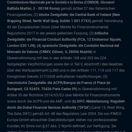
Commissione Nazionale per le Società e la Borsa (CONSOB, Giovanni
Battista Martini, 3 - 00198 Roma)
gemäß Artikel 27 des italienischen
Finanzgesetzes; (2)
irische Zweigstelle: die Central Bank of Ireland (New
Wapping Street, North Wall Quay, Dublin 1 D01 F7X3)
gemäß Verordnung
43 der Europäischen Union (über Märkte für Finanzinstrumente)
Regulations 2017 in der jeweils geltenden Fassung; (3)
britische
Zweigstelle: die Financial Conduct Authority (FCA, 12 Endeavour Square,
London E20 1JN); (4) spanische Zweigstelle: die Comisión Nacional del
Mercado de Valores (CNMV, Edison, 4, 28006 Madrid)
in
Übereinstimmung mit den in den Artikeln 168 und 203 bis 224
festgelegten Verpflichtungen sowie den in Teil V, Abschnitt I des Gesetzes
über den Wertpapiermarkt (LSM) und in den Artikeln 111, 114 und 117 des
Königlichen Dekrets 217/2008 enthaltenen Verpflichtungen; (5)
f
ranzösische Zweigstelle: die ACPR/Banque de France (4 Place de
Budapest, CS 92459, 75436 Paris Cedex 09)
in Übereinstimmung mit
Artikel 35 der Richtlinie 2014/65/EU über Märkte für Finanzinstrumente
sowie durch die ACPR und die AMF; und (
6) DIFC-Niederlassung: Reguliert
durch die Dubai Financial Services Authority ("DFSA")
(Level 13, West Wing,
The Gate, DIFC)
gemäß Art. 48 des Regulatory Law 2004. Die von PIMCO
Europe GmbH erbrachten Dienstleistungen stehen nur professionellen
Kunden, im Sinne von § 67 Abs. 2 WpHG definiert, zur Verfügung. Sie