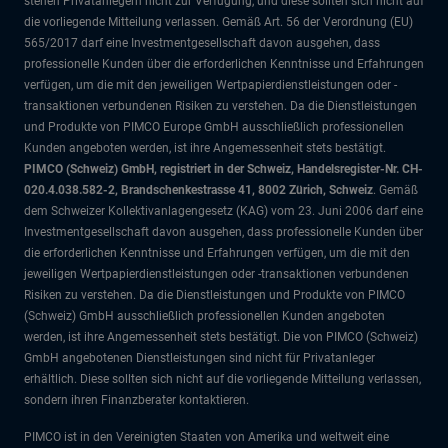
stehen Privatanlegern nicht zur Verfügung, und diese sollten sich nicht auf
die vorliegende Mitteilung verlassen. Gemäß Art. 56 der Verordnung (EU)
565/2017 darf eine Investmentgesellschaft davon ausgehen, dass
professionelle Kunden über die erforderlichen Kenntnisse und Erfahrungen
verfügen, um die mit den jeweiligen Wertpapierdienstleistungen oder -
transaktionen verbundenen Risiken zu verstehen. Da die Dienstleistungen
und Produkte von PIMCO Europe GmbH ausschließlich professionellen
Kunden angeboten werden, ist ihre Angemessenheit stets bestätigt.
PIMCO (Schweiz) GmbH, registriert in der Schweiz, Handelsregister-Nr. CH-
020.4.038.582-2, Brandschenkestrasse 41, 8002 Zürich, Schweiz
. Gemäß
dem Schweizer Kollektivanlagengesetz (KAG) vom 23. Juni 2006 darf eine
Investmentgesellschaft davon ausgehen, dass professionelle Kunden über
die erforderlichen Kenntnisse und Erfahrungen verfügen, um die mit den
jeweiligen Wertpapierdienstleistungen oder -transaktionen verbundenen
Risiken zu verstehen. Da die Dienstleistungen und Produkte von PIMCO
(Schweiz) GmbH ausschließlich professionellen Kunden angeboten
werden, ist ihre Angemessenheit stets bestätigt. Die von PIMCO (Schweiz)
GmbH angebotenen Dienstleistungen sind nicht für Privatanleger
erhältlich. Diese sollten sich nicht auf die vorliegende Mitteilung verlassen,
sondern ihren Finanzberater kontaktieren.
PIMCO ist in den Vereinigten Staaten von Amerika und weltweit eine