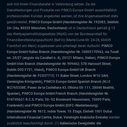
sich mit ihrem Finanzberater in Verbindung setzen. Da die
Dienstleistungen und Produkte von PIMCO Europe GmbH ausschließlich
professionellen Kunden angeboten werden, ist ihre Angemessenheit stets
gewährleistet.
PIMCO Europe GmbH (Handelsregister-Nr. 192083, Seidlstr.
24–24a, 80335 München, Deutschland)
ist in Deutschland gemäß § 15
des Wertpapierinstitutsgesetzes (WpIG) von der Bundesanstalt für
Finanzdienstleistungsaufsicht (BaFin) (Marie-Curie-Str. 24-28, 60439
Frankfurt am Main) zugelassen und unterliegt deren Aufsicht.
PIMCO
Europe GmbH Italian Branch (Handelsregister-Nr. 10005170963, via Turati
nn. 25/27 (angolo via Cavalieri n. 4), 20121 Milano, Italien), PIMCO Europe
GmbH Irish Branch (Handelsregister-Nr. 909462; 57B Harcourt Street,
Dublin D02 F721, Irland), PIMCO Europe GmbH UK Branch
(Handelsregister-Nr. FC037712; 11 Baker Street, London W1U 3AH,
Vereinigtes Königreich), PIMCO Europe GmbH Spanish Branch (N.I.F.
W2765338E; Paseo de la Castellana 43, Oficina 05-111, 28046 Madrid,
Spanien), PIMCO Europe GmbH French Branch (Handelsregister-Nr.
918745621 R.C.S. Paris; 50–52 Boulevard Haussmann, 75009 Paris,
Frankreich) und PIMCO Europe GmbH (DIFC-Niederlassung)
(Handelsregister-Nr. 9613, Index Tower, 10. Etage, Einheit 1001 Dubai
International Financial Centre, Dubai, Vereinigte Arabische Emirate)
werden
zusätzlich beaufsichtigt durch: (1)
italienische Zweigstelle: die