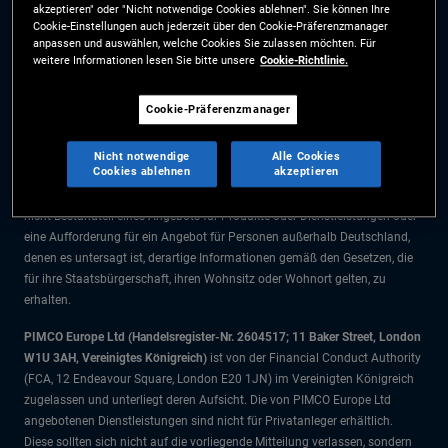
akzeptieren" oder "Nicht notwendige Cookies ablehnen". Sie können Ihre
Die Informationen auf dieser Website sind ausschließlich für Deutsche
Cookie-Einstellungen auch jederzeit über den Cookie-Präferenzmanager
Staatsbürger bestimmt.
anpassen und auswählen, welche Cookies Sie zulassen möchten. Für
weitere Informationen lesen Sie bitte unsere
Cookie-Richtlinie.
Alle Dokumente und Angaben im Bereich börsengehandelte Fonds dienen
ausschließlich zu Informationszwecken und dürfen nicht als
Cookie-Präferenzmanager
Anlageberatung verstanden werden. Anleger sollten vor einer
Anlageentscheidung finanziellen Rat einholen.
Nicht notwendige
Alle Cookies
Cookies ablehnen
akzeptieren
Die Produkte und Dienstleistungen stehen nur Bürgern dieser
Gerichtsbarkeit zur Verfügung. Die Informationen auf dieser Website sind
nicht Bestandteil eines Angebots für Produkte oder Dienstleistungen oder
eine Aufforderung für ein Angebot für Personen außerhalb Deutschland,
denen es untersagt ist, derartige Informationen gemäß den Gesetzen, die
für ihre Staatsbürgerschaft, ihren Wohnsitz oder Wohnort gelten, zu
erhalten.
PIMCO Europe Ltd (Handelsregister-Nr. 2604517; 11 Baker Street, London
W1U 3AH, Vereinigtes Königreich)
ist von der Financial Conduct Authority
(FCA, 12 Endeavour Square, London E20 1JN) im Vereinigten Königreich
zugelassen und unterliegt deren Aufsicht. Die von PIMCO Europe Ltd
angebotenen Dienstleistungen sind nicht für Privatanleger erhältlich.
Diese sollten sich nicht auf die vorliegende Mitteilung verlassen, sondern