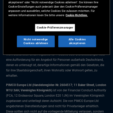
akzeptieren" oder "Nicht notwendige Cookies ablehnen". Sie können Ihre
Die Informationen auf dieser Website sind ausschließlich für Deutsche
Cookie-Einstellungen auch jederzeit über den Cookie-Präferenzmanager
Staatsbürger bestimmt.
anpassen und auswählen, welche Cookies Sie zulassen möchten. Für
weitere Informationen lesen Sie bitte unsere
Cookie-Richtlinie.
Alle Dokumente und Angaben im Bereich börsengehandelte Fonds dienen
ausschließlich zu Informationszwecken und dürfen nicht als
Cookie-Präferenzmanager
Anlageberatung verstanden werden. Anleger sollten vor einer
Anlageentscheidung finanziellen Rat einholen.
Nicht notwendige
Alle Cookies
Cookies ablehnen
akzeptieren
Die Produkte und Dienstleistungen stehen nur Bürgern dieser
Gerichtsbarkeit zur Verfügung. Die Informationen auf dieser Website sind
nicht Bestandteil eines Angebots für Produkte oder Dienstleistungen oder
eine Aufforderung für ein Angebot für Personen außerhalb Deutschland,
denen es untersagt ist, derartige Informationen gemäß den Gesetzen, die
für ihre Staatsbürgerschaft, ihren Wohnsitz oder Wohnort gelten, zu
erhalten.
PIMCO Europe Ltd (Handelsregister-Nr. 2604517; 11 Baker Street, London
W1U 3AH, Vereinigtes Königreich)
ist von der Financial Conduct Authority
(FCA, 12 Endeavour Square, London E20 1JN) im Vereinigten Königreich
zugelassen und unterliegt deren Aufsicht. Die von PIMCO Europe Ltd
angebotenen Dienstleistungen sind nicht für Privatanleger erhältlich.
Diese sollten sich nicht auf die vorliegende Mitteilung verlassen, sondern