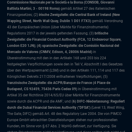
Commissione Nazionale per le Società e la Borsa (CONSOB, Giovanni
Battista Martini, 3 - 00198 Roma)
gemäß Artikel 27 des italienischen
Finanzgesetzes; (2)
irische Zweigstelle: die Central Bank of Ireland (New
Wapping Street, North Wall Quay, Dublin 1 D01 F7X3)
gemäß Verordnung
43 der Europäischen Union (über Märkte für Finanzinstrumente)
Regulations 2017 in der jeweils geltenden Fassung; (3)
britische
Zweigstelle: die Financial Conduct Authority (FCA, 12 Endeavour Square,
London E20 1JN); (4) spanische Zweigstelle: die Comisión Nacional del
Mercado de Valores (CNMV, Edison, 4, 28006 Madrid)
in
Übereinstimmung mit den in den Artikeln 168 und 203 bis 224
festgelegten Verpflichtungen sowie den in Teil V, Abschnitt I des Gesetzes
über den Wertpapiermarkt (LSM) und in den Artikeln 111, 114 und 117 des
Königlichen Dekrets 217/2008 enthaltenen Verpflichtungen; (5)
f
ranzösische Zweigstelle: die ACPR/Banque de France (4 Place de
Budapest, CS 92459, 75436 Paris Cedex 09)
in Übereinstimmung mit
Artikel 35 der Richtlinie 2014/65/EU über Märkte für Finanzinstrumente
sowie durch die ACPR und die AMF; und (
6) DIFC-Niederlassung: Reguliert
durch die Dubai Financial Services Authority ("DFSA")
(Level 13, West Wing,
The Gate, DIFC)
gemäß Art. 48 des Regulatory Law 2004. Die von PIMCO
Europe GmbH erbrachten Dienstleistungen stehen nur professionellen
Kunden, im Sinne von § 67 Abs. 2 WpHG definiert, zur Verfügung. Sie