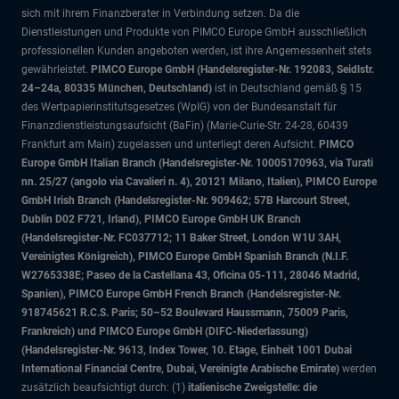
sich mit ihrem Finanzberater in Verbindung setzen. Da die
Dienstleistungen und Produkte von PIMCO Europe GmbH ausschließlich
professionellen Kunden angeboten werden, ist ihre Angemessenheit stets
gewährleistet.
PIMCO Europe GmbH (Handelsregister-Nr. 192083, Seidlstr.
24–24a, 80335 München, Deutschland)
ist in Deutschland gemäß § 15
des Wertpapierinstitutsgesetzes (WpIG) von der Bundesanstalt für
Finanzdienstleistungsaufsicht (BaFin) (Marie-Curie-Str. 24-28, 60439
Frankfurt am Main) zugelassen und unterliegt deren Aufsicht.
PIMCO
Europe GmbH Italian Branch (Handelsregister-Nr. 10005170963, via Turati
nn. 25/27 (angolo via Cavalieri n. 4), 20121 Milano, Italien), PIMCO Europe
GmbH Irish Branch (Handelsregister-Nr. 909462; 57B Harcourt Street,
Dublin D02 F721, Irland), PIMCO Europe GmbH UK Branch
(Handelsregister-Nr. FC037712; 11 Baker Street, London W1U 3AH,
Vereinigtes Königreich), PIMCO Europe GmbH Spanish Branch (N.I.F.
W2765338E; Paseo de la Castellana 43, Oficina 05-111, 28046 Madrid,
Spanien), PIMCO Europe GmbH French Branch (Handelsregister-Nr.
918745621 R.C.S. Paris; 50–52 Boulevard Haussmann, 75009 Paris,
Frankreich) und PIMCO Europe GmbH (DIFC-Niederlassung)
(Handelsregister-Nr. 9613, Index Tower, 10. Etage, Einheit 1001 Dubai
International Financial Centre, Dubai, Vereinigte Arabische Emirate)
werden
zusätzlich beaufsichtigt durch: (1)
italienische Zweigstelle: die