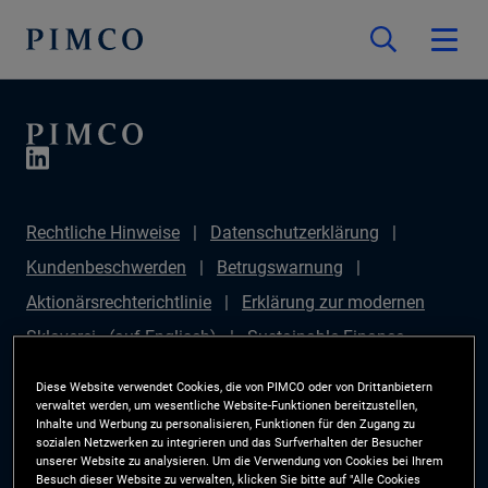
Rechtliche Hinweise
Datenschutzerklärung
Kundenbeschwerden
Betrugswarnung
Aktionärsrechterichtlinie
Erklärung zur modernen
Sklaverei - (auf Englisch)
Sustainable Finance
Disclosures Regulation (SFDR)
PAI Disclosure
Diese Website verwendet Cookies, die von PIMCO oder von Drittanbietern
Anlegerrechte
Site Map
Cookie-Präferenzmanager
verwaltet werden, um wesentliche Website-Funktionen bereitzustellen,
Inhalte und Werbung zu personalisieren, Funktionen für den Zugang zu
PIMCO ESG Rating Methodology
sozialen Netzwerken zu integrieren und das Surfverhalten der Besucher
unserer Website zu analysieren. Um die Verwendung von Cookies bei Ihrem
Besuch dieser Website zu verwalten, klicken Sie bitte auf "Alle Cookies