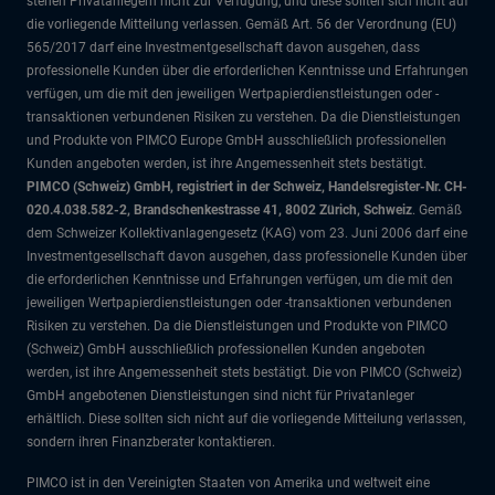
stehen Privatanlegern nicht zur Verfügung, und diese sollten sich nicht auf
die vorliegende Mitteilung verlassen. Gemäß Art. 56 der Verordnung (EU)
565/2017 darf eine Investmentgesellschaft davon ausgehen, dass
professionelle Kunden über die erforderlichen Kenntnisse und Erfahrungen
verfügen, um die mit den jeweiligen Wertpapierdienstleistungen oder -
transaktionen verbundenen Risiken zu verstehen. Da die Dienstleistungen
und Produkte von PIMCO Europe GmbH ausschließlich professionellen
Kunden angeboten werden, ist ihre Angemessenheit stets bestätigt.
PIMCO (Schweiz) GmbH, registriert in der Schweiz, Handelsregister-Nr. CH-
020.4.038.582-2, Brandschenkestrasse 41, 8002 Zürich, Schweiz
. Gemäß
dem Schweizer Kollektivanlagengesetz (KAG) vom 23. Juni 2006 darf eine
Investmentgesellschaft davon ausgehen, dass professionelle Kunden über
die erforderlichen Kenntnisse und Erfahrungen verfügen, um die mit den
jeweiligen Wertpapierdienstleistungen oder -transaktionen verbundenen
Risiken zu verstehen. Da die Dienstleistungen und Produkte von PIMCO
(Schweiz) GmbH ausschließlich professionellen Kunden angeboten
werden, ist ihre Angemessenheit stets bestätigt. Die von PIMCO (Schweiz)
GmbH angebotenen Dienstleistungen sind nicht für Privatanleger
erhältlich. Diese sollten sich nicht auf die vorliegende Mitteilung verlassen,
sondern ihren Finanzberater kontaktieren.
PIMCO ist in den Vereinigten Staaten von Amerika und weltweit eine