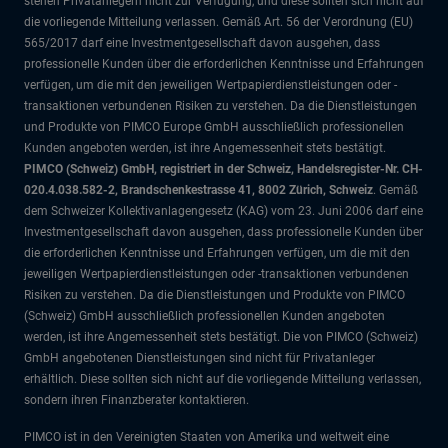
stehen Privatanlegern nicht zur Verfügung, und diese sollten sich nicht auf
die vorliegende Mitteilung verlassen. Gemäß Art. 56 der Verordnung (EU)
565/2017 darf eine Investmentgesellschaft davon ausgehen, dass
professionelle Kunden über die erforderlichen Kenntnisse und Erfahrungen
verfügen, um die mit den jeweiligen Wertpapierdienstleistungen oder -
transaktionen verbundenen Risiken zu verstehen. Da die Dienstleistungen
und Produkte von PIMCO Europe GmbH ausschließlich professionellen
Kunden angeboten werden, ist ihre Angemessenheit stets bestätigt.
PIMCO (Schweiz) GmbH, registriert in der Schweiz, Handelsregister-Nr. CH-
020.4.038.582-2, Brandschenkestrasse 41, 8002 Zürich, Schweiz
. Gemäß
dem Schweizer Kollektivanlagengesetz (KAG) vom 23. Juni 2006 darf eine
Investmentgesellschaft davon ausgehen, dass professionelle Kunden über
die erforderlichen Kenntnisse und Erfahrungen verfügen, um die mit den
jeweiligen Wertpapierdienstleistungen oder -transaktionen verbundenen
Risiken zu verstehen. Da die Dienstleistungen und Produkte von PIMCO
(Schweiz) GmbH ausschließlich professionellen Kunden angeboten
werden, ist ihre Angemessenheit stets bestätigt. Die von PIMCO (Schweiz)
GmbH angebotenen Dienstleistungen sind nicht für Privatanleger
erhältlich. Diese sollten sich nicht auf die vorliegende Mitteilung verlassen,
sondern ihren Finanzberater kontaktieren.
PIMCO ist in den Vereinigten Staaten von Amerika und weltweit eine