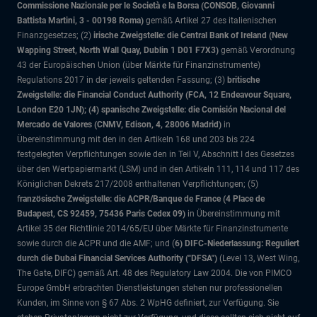
Commissione Nazionale per le Società e la Borsa (CONSOB, Giovanni
Battista Martini, 3 - 00198 Roma)
gemäß Artikel 27 des italienischen
Finanzgesetzes; (2)
irische Zweigstelle: die Central Bank of Ireland (New
Wapping Street, North Wall Quay, Dublin 1 D01 F7X3)
gemäß Verordnung
43 der Europäischen Union (über Märkte für Finanzinstrumente)
Regulations 2017 in der jeweils geltenden Fassung; (3)
britische
Zweigstelle: die Financial Conduct Authority (FCA, 12 Endeavour Square,
London E20 1JN); (4) spanische Zweigstelle: die Comisión Nacional del
Mercado de Valores (CNMV, Edison, 4, 28006 Madrid)
in
Übereinstimmung mit den in den Artikeln 168 und 203 bis 224
festgelegten Verpflichtungen sowie den in Teil V, Abschnitt I des Gesetzes
über den Wertpapiermarkt (LSM) und in den Artikeln 111, 114 und 117 des
Königlichen Dekrets 217/2008 enthaltenen Verpflichtungen; (5)
f
ranzösische Zweigstelle: die ACPR/Banque de France (4 Place de
Budapest, CS 92459, 75436 Paris Cedex 09)
in Übereinstimmung mit
Artikel 35 der Richtlinie 2014/65/EU über Märkte für Finanzinstrumente
sowie durch die ACPR und die AMF; und (
6) DIFC-Niederlassung: Reguliert
durch die Dubai Financial Services Authority ("DFSA")
(Level 13, West Wing,
The Gate, DIFC)
gemäß Art. 48 des Regulatory Law 2004. Die von PIMCO
Europe GmbH erbrachten Dienstleistungen stehen nur professionellen
Kunden, im Sinne von § 67 Abs. 2 WpHG definiert, zur Verfügung. Sie