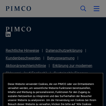
Rechtliche Hinweise
Datenschutzerklärung
Kundenbeschwerden
Betrugswarnung
Aktionärsrechterichtlinie
Erklärung zur modernen
Sklaverei - (auf Englisch)
Sustainable Finance
Disclosures Regulation (SFDR)
PAI Disclosure
Diese Website verwendet Cookies, die von PIMCO oder von Drittanbietern
Anlegerrechte
Site Map
Cookie-Präferenzmanager
verwaltet werden, um wesentliche Website-Funktionen bereitzustellen,
Inhalte und Werbung zu personalisieren, Funktionen für den Zugang zu
PIMCO ESG Rating Methodology
sozialen Netzwerken zu integrieren und das Surfverhalten der Besucher
unserer Website zu analysieren. Um die Verwendung von Cookies bei Ihrem
Besuch dieser Website zu verwalten, klicken Sie bitte auf "Alle Cookies