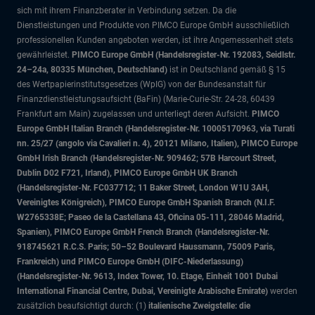
sich mit ihrem Finanzberater in Verbindung setzen. Da die
Dienstleistungen und Produkte von PIMCO Europe GmbH ausschließlich
professionellen Kunden angeboten werden, ist ihre Angemessenheit stets
gewährleistet.
PIMCO Europe GmbH (Handelsregister-Nr. 192083, Seidlstr.
24–24a, 80335 München, Deutschland)
ist in Deutschland gemäß § 15
des Wertpapierinstitutsgesetzes (WpIG) von der Bundesanstalt für
Finanzdienstleistungsaufsicht (BaFin) (Marie-Curie-Str. 24-28, 60439
Frankfurt am Main) zugelassen und unterliegt deren Aufsicht.
PIMCO
Europe GmbH Italian Branch (Handelsregister-Nr. 10005170963, via Turati
nn. 25/27 (angolo via Cavalieri n. 4), 20121 Milano, Italien), PIMCO Europe
GmbH Irish Branch (Handelsregister-Nr. 909462; 57B Harcourt Street,
Dublin D02 F721, Irland), PIMCO Europe GmbH UK Branch
(Handelsregister-Nr. FC037712; 11 Baker Street, London W1U 3AH,
Vereinigtes Königreich), PIMCO Europe GmbH Spanish Branch (N.I.F.
W2765338E; Paseo de la Castellana 43, Oficina 05-111, 28046 Madrid,
Spanien), PIMCO Europe GmbH French Branch (Handelsregister-Nr.
918745621 R.C.S. Paris; 50–52 Boulevard Haussmann, 75009 Paris,
Frankreich) und PIMCO Europe GmbH (DIFC-Niederlassung)
(Handelsregister-Nr. 9613, Index Tower, 10. Etage, Einheit 1001 Dubai
International Financial Centre, Dubai, Vereinigte Arabische Emirate)
werden
zusätzlich beaufsichtigt durch: (1)
italienische Zweigstelle: die