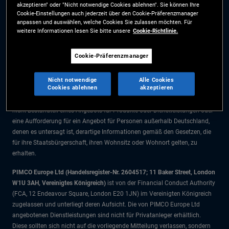
akzeptieren" oder "Nicht notwendige Cookies ablehnen". Sie können Ihre
Die Informationen auf dieser Website sind ausschließlich für Deutsche
Cookie-Einstellungen auch jederzeit über den Cookie-Präferenzmanager
Staatsbürger bestimmt.
anpassen und auswählen, welche Cookies Sie zulassen möchten. Für
weitere Informationen lesen Sie bitte unsere
Cookie-Richtlinie.
Alle Dokumente und Angaben im Bereich börsengehandelte Fonds dienen
ausschließlich zu Informationszwecken und dürfen nicht als
Cookie-Präferenzmanager
Anlageberatung verstanden werden. Anleger sollten vor einer
Anlageentscheidung finanziellen Rat einholen.
Nicht notwendige
Alle Cookies
Cookies ablehnen
akzeptieren
Die Produkte und Dienstleistungen stehen nur Bürgern dieser
Gerichtsbarkeit zur Verfügung. Die Informationen auf dieser Website sind
nicht Bestandteil eines Angebots für Produkte oder Dienstleistungen oder
eine Aufforderung für ein Angebot für Personen außerhalb Deutschland,
denen es untersagt ist, derartige Informationen gemäß den Gesetzen, die
für ihre Staatsbürgerschaft, ihren Wohnsitz oder Wohnort gelten, zu
erhalten.
PIMCO Europe Ltd (Handelsregister-Nr. 2604517; 11 Baker Street, London
W1U 3AH, Vereinigtes Königreich)
ist von der Financial Conduct Authority
(FCA, 12 Endeavour Square, London E20 1JN) im Vereinigten Königreich
zugelassen und unterliegt deren Aufsicht. Die von PIMCO Europe Ltd
angebotenen Dienstleistungen sind nicht für Privatanleger erhältlich.
Diese sollten sich nicht auf die vorliegende Mitteilung verlassen, sondern