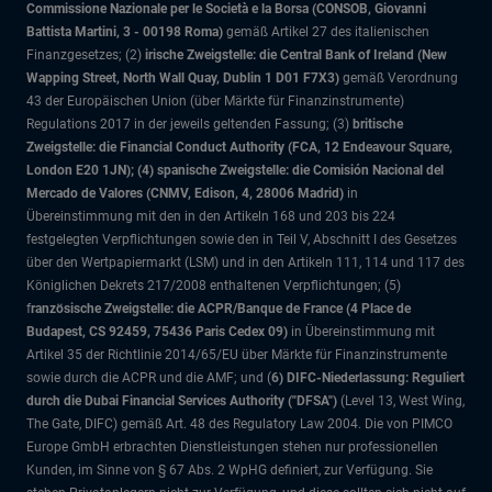
Commissione Nazionale per le Società e la Borsa (CONSOB, Giovanni
Battista Martini, 3 - 00198 Roma)
gemäß Artikel 27 des italienischen
Finanzgesetzes; (2)
irische Zweigstelle: die Central Bank of Ireland (New
Wapping Street, North Wall Quay, Dublin 1 D01 F7X3)
gemäß Verordnung
43 der Europäischen Union (über Märkte für Finanzinstrumente)
Regulations 2017 in der jeweils geltenden Fassung; (3)
britische
Zweigstelle: die Financial Conduct Authority (FCA, 12 Endeavour Square,
London E20 1JN); (4) spanische Zweigstelle: die Comisión Nacional del
Mercado de Valores (CNMV, Edison, 4, 28006 Madrid)
in
Übereinstimmung mit den in den Artikeln 168 und 203 bis 224
festgelegten Verpflichtungen sowie den in Teil V, Abschnitt I des Gesetzes
über den Wertpapiermarkt (LSM) und in den Artikeln 111, 114 und 117 des
Königlichen Dekrets 217/2008 enthaltenen Verpflichtungen; (5)
f
ranzösische Zweigstelle: die ACPR/Banque de France (4 Place de
Budapest, CS 92459, 75436 Paris Cedex 09)
in Übereinstimmung mit
Artikel 35 der Richtlinie 2014/65/EU über Märkte für Finanzinstrumente
sowie durch die ACPR und die AMF; und (
6) DIFC-Niederlassung: Reguliert
durch die Dubai Financial Services Authority ("DFSA")
(Level 13, West Wing,
The Gate, DIFC)
gemäß Art. 48 des Regulatory Law 2004. Die von PIMCO
Europe GmbH erbrachten Dienstleistungen stehen nur professionellen
Kunden, im Sinne von § 67 Abs. 2 WpHG definiert, zur Verfügung. Sie