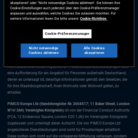
akzeptieren" oder "Nicht notwendige Cookies ablehnen". Sie können Ihre
Die Informationen auf dieser Website sind ausschließlich für Deutsche
Cookie-Einstellungen auch jederzeit über den Cookie-Präferenzmanager
Staatsbürger bestimmt.
anpassen und auswählen, welche Cookies Sie zulassen möchten. Für
weitere Informationen lesen Sie bitte unsere
Cookie-Richtlinie.
Alle Dokumente und Angaben im Bereich börsengehandelte Fonds dienen
ausschließlich zu Informationszwecken und dürfen nicht als
Cookie-Präferenzmanager
Anlageberatung verstanden werden. Anleger sollten vor einer
Anlageentscheidung finanziellen Rat einholen.
Nicht notwendige
Alle Cookies
Cookies ablehnen
akzeptieren
Die Produkte und Dienstleistungen stehen nur Bürgern dieser
Gerichtsbarkeit zur Verfügung. Die Informationen auf dieser Website sind
nicht Bestandteil eines Angebots für Produkte oder Dienstleistungen oder
eine Aufforderung für ein Angebot für Personen außerhalb Deutschland,
denen es untersagt ist, derartige Informationen gemäß den Gesetzen, die
für ihre Staatsbürgerschaft, ihren Wohnsitz oder Wohnort gelten, zu
erhalten.
PIMCO Europe Ltd (Handelsregister-Nr. 2604517; 11 Baker Street, London
W1U 3AH, Vereinigtes Königreich)
ist von der Financial Conduct Authority
(FCA, 12 Endeavour Square, London E20 1JN) im Vereinigten Königreich
zugelassen und unterliegt deren Aufsicht. Die von PIMCO Europe Ltd
angebotenen Dienstleistungen sind nicht für Privatanleger erhältlich.
Diese sollten sich nicht auf die vorliegende Mitteilung verlassen, sondern