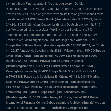
sich mit ihrem Finanzberater in Verbindung setzen. Da die
Dienstleistungen und Produkte von PIMCO Europe GmbH ausschließlich
professionellen Kunden angeboten werden, ist ihre Angemessenheit stets
gewährleistet.
PIMCO Europe GmbH (Handelsregister-Nr. 192083, Seidlstr.
24–24a, 80335 München, Deutschland)
ist in Deutschland gemäß § 15
des Wertpapierinstitutsgesetzes (WpIG) von der Bundesanstalt für
Finanzdienstleistungsaufsicht (BaFin) (Marie-Curie-Str. 24-28, 60439
Frankfurt am Main) zugelassen und unterliegt deren Aufsicht.
PIMCO
Europe GmbH Italian Branch (Handelsregister-Nr. 10005170963, via Turati
nn. 25/27 (angolo via Cavalieri n. 4), 20121 Milano, Italien), PIMCO Europe
GmbH Irish Branch (Handelsregister-Nr. 909462; 57B Harcourt Street,
Dublin D02 F721, Irland), PIMCO Europe GmbH UK Branch
(Handelsregister-Nr. FC037712; 11 Baker Street, London W1U 3AH,
Vereinigtes Königreich), PIMCO Europe GmbH Spanish Branch (N.I.F.
W2765338E; Paseo de la Castellana 43, Oficina 05-111, 28046 Madrid,
Spanien), PIMCO Europe GmbH French Branch (Handelsregister-Nr.
918745621 R.C.S. Paris; 50–52 Boulevard Haussmann, 75009 Paris,
Frankreich) und PIMCO Europe GmbH (DIFC-Niederlassung)
(Handelsregister-Nr. 9613, Index Tower, 10. Etage, Einheit 1001 Dubai
International Financial Centre, Dubai, Vereinigte Arabische Emirate)
werden
zusätzlich beaufsichtigt durch: (1)
italienische Zweigstelle: die