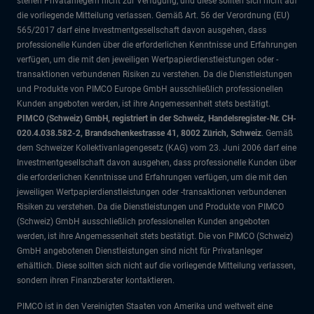
stehen Privatanlegern nicht zur Verfügung, und diese sollten sich nicht auf
die vorliegende Mitteilung verlassen. Gemäß Art. 56 der Verordnung (EU)
565/2017 darf eine Investmentgesellschaft davon ausgehen, dass
professionelle Kunden über die erforderlichen Kenntnisse und Erfahrungen
verfügen, um die mit den jeweiligen Wertpapierdienstleistungen oder -
transaktionen verbundenen Risiken zu verstehen. Da die Dienstleistungen
und Produkte von PIMCO Europe GmbH ausschließlich professionellen
Kunden angeboten werden, ist ihre Angemessenheit stets bestätigt.
PIMCO (Schweiz) GmbH, registriert in der Schweiz, Handelsregister-Nr. CH-
020.4.038.582-2, Brandschenkestrasse 41, 8002 Zürich, Schweiz
. Gemäß
dem Schweizer Kollektivanlagengesetz (KAG) vom 23. Juni 2006 darf eine
Investmentgesellschaft davon ausgehen, dass professionelle Kunden über
die erforderlichen Kenntnisse und Erfahrungen verfügen, um die mit den
jeweiligen Wertpapierdienstleistungen oder -transaktionen verbundenen
Risiken zu verstehen. Da die Dienstleistungen und Produkte von PIMCO
(Schweiz) GmbH ausschließlich professionellen Kunden angeboten
werden, ist ihre Angemessenheit stets bestätigt. Die von PIMCO (Schweiz)
GmbH angebotenen Dienstleistungen sind nicht für Privatanleger
erhältlich. Diese sollten sich nicht auf die vorliegende Mitteilung verlassen,
sondern ihren Finanzberater kontaktieren.
PIMCO ist in den Vereinigten Staaten von Amerika und weltweit eine