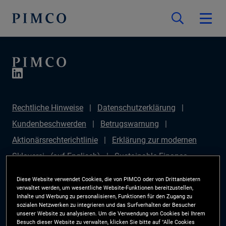
Rechtliche Hinweise
Datenschutzerklärung
Kundenbeschwerden
Betrugswarnung
Aktionärsrechterichtlinie
Erklärung zur modernen
Sklaverei - (auf Englisch)
Sustainable Finance
Disclosures Regulation (SFDR)
PAI Disclosure
Diese Website verwendet Cookies, die von PIMCO oder von Drittanbietern
Anlegerrechte
Site Map
Cookie-Präferenzmanager
verwaltet werden, um wesentliche Website-Funktionen bereitzustellen,
Inhalte und Werbung zu personalisieren, Funktionen für den Zugang zu
PIMCO ESG Rating Methodology
sozialen Netzwerken zu integrieren und das Surfverhalten der Besucher
unserer Website zu analysieren. Um die Verwendung von Cookies bei Ihrem
Besuch dieser Website zu verwalten, klicken Sie bitte auf "Alle Cookies