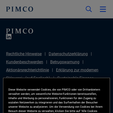
Rechtliche Hinweise
Datenschutzerklärung
Kundenbeschwerden
Betrugswarnung
Aktionärsrechterichtlinie
Erklärung zur modernen
Sklaverei - (auf Englisch)
Sustainable Finance
Disclosures Regulation (SFDR)
PAI Disclosure
Diese Website verwendet Cookies, die von PIMCO oder von Drittanbietern
Anlegerrechte
Site Map
Cookie-Präferenzmanager
verwaltet werden, um wesentliche Website-Funktionen bereitzustellen,
Inhalte und Werbung zu personalisieren, Funktionen für den Zugang zu
PIMCO ESG Rating Methodology
sozialen Netzwerken zu integrieren und das Surfverhalten der Besucher
unserer Website zu analysieren. Um die Verwendung von Cookies bei Ihrem
Besuch dieser Website zu verwalten, klicken Sie bitte auf "Alle Cookies