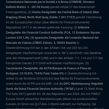
Commissione Nazionale per le Società e la Borsa (CONSOB, Giovanni
Battista Martini, 3 - 00198 Roma)
gemäß Artikel 27 des italienischen
Finanzgesetzes; (2)
irische Zweigstelle: die Central Bank of Ireland (New
Wapping Street, North Wall Quay, Dublin 1 D01 F7X3)
gemäß Verordnung
43 der Europäischen Union (über Märkte für Finanzinstrumente)
Regulations 2017 in der jeweils geltenden Fassung; (3)
britische
Zweigstelle: die Financial Conduct Authority (FCA, 12 Endeavour Square,
London E20 1JN); (4) spanische Zweigstelle: die Comisión Nacional del
Mercado de Valores (CNMV, Edison, 4, 28006 Madrid)
in
Übereinstimmung mit den in den Artikeln 168 und 203 bis 224
festgelegten Verpflichtungen sowie den in Teil V, Abschnitt I des Gesetzes
über den Wertpapiermarkt (LSM) und in den Artikeln 111, 114 und 117 des
Königlichen Dekrets 217/2008 enthaltenen Verpflichtungen; (5)
f
ranzösische Zweigstelle: die ACPR/Banque de France (4 Place de
Budapest, CS 92459, 75436 Paris Cedex 09)
in Übereinstimmung mit
Artikel 35 der Richtlinie 2014/65/EU über Märkte für Finanzinstrumente
sowie durch die ACPR und die AMF; und (
6) DIFC-Niederlassung: Reguliert
durch die Dubai Financial Services Authority ("DFSA")
(Level 13, West Wing,
The Gate, DIFC)
gemäß Art. 48 des Regulatory Law 2004. Die von PIMCO
Europe GmbH erbrachten Dienstleistungen stehen nur professionellen
Kunden, im Sinne von § 67 Abs. 2 WpHG definiert, zur Verfügung. Sie