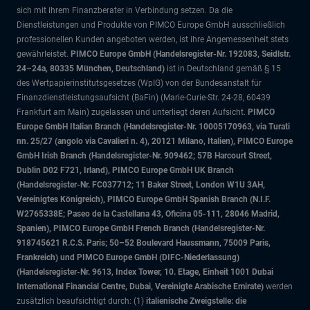
sich mit ihrem Finanzberater in Verbindung setzen. Da die
Dienstleistungen und Produkte von PIMCO Europe GmbH ausschließlich
professionellen Kunden angeboten werden, ist ihre Angemessenheit stets
gewährleistet.
PIMCO Europe GmbH (Handelsregister-Nr. 192083, Seidlstr.
24–24a, 80335 München, Deutschland)
ist in Deutschland gemäß § 15
des Wertpapierinstitutsgesetzes (WpIG) von der Bundesanstalt für
Finanzdienstleistungsaufsicht (BaFin) (Marie-Curie-Str. 24-28, 60439
Frankfurt am Main) zugelassen und unterliegt deren Aufsicht.
PIMCO
Europe GmbH Italian Branch (Handelsregister-Nr. 10005170963, via Turati
nn. 25/27 (angolo via Cavalieri n. 4), 20121 Milano, Italien), PIMCO Europe
GmbH Irish Branch (Handelsregister-Nr. 909462; 57B Harcourt Street,
Dublin D02 F721, Irland), PIMCO Europe GmbH UK Branch
(Handelsregister-Nr. FC037712; 11 Baker Street, London W1U 3AH,
Vereinigtes Königreich), PIMCO Europe GmbH Spanish Branch (N.I.F.
W2765338E; Paseo de la Castellana 43, Oficina 05-111, 28046 Madrid,
Spanien), PIMCO Europe GmbH French Branch (Handelsregister-Nr.
918745621 R.C.S. Paris; 50–52 Boulevard Haussmann, 75009 Paris,
Frankreich) und PIMCO Europe GmbH (DIFC-Niederlassung)
(Handelsregister-Nr. 9613, Index Tower, 10. Etage, Einheit 1001 Dubai
International Financial Centre, Dubai, Vereinigte Arabische Emirate)
werden
zusätzlich beaufsichtigt durch: (1)
italienische Zweigstelle: die