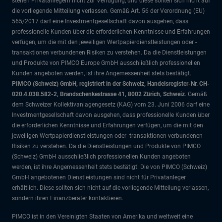
stehen Privatanlegern nicht zur Verfügung, und diese sollten sich nicht auf
die vorliegende Mitteilung verlassen. Gemäß Art. 56 der Verordnung (EU)
565/2017 darf eine Investmentgesellschaft davon ausgehen, dass
professionelle Kunden über die erforderlichen Kenntnisse und Erfahrungen
verfügen, um die mit den jeweiligen Wertpapierdienstleistungen oder -
transaktionen verbundenen Risiken zu verstehen. Da die Dienstleistungen
und Produkte von PIMCO Europe GmbH ausschließlich professionellen
Kunden angeboten werden, ist ihre Angemessenheit stets bestätigt.
PIMCO (Schweiz) GmbH, registriert in der Schweiz, Handelsregister-Nr. CH-
020.4.038.582-2, Brandschenkestrasse 41, 8002 Zürich, Schweiz
. Gemäß
dem Schweizer Kollektivanlagengesetz (KAG) vom 23. Juni 2006 darf eine
Investmentgesellschaft davon ausgehen, dass professionelle Kunden über
die erforderlichen Kenntnisse und Erfahrungen verfügen, um die mit den
jeweiligen Wertpapierdienstleistungen oder -transaktionen verbundenen
Risiken zu verstehen. Da die Dienstleistungen und Produkte von PIMCO
(Schweiz) GmbH ausschließlich professionellen Kunden angeboten
werden, ist ihre Angemessenheit stets bestätigt. Die von PIMCO (Schweiz)
GmbH angebotenen Dienstleistungen sind nicht für Privatanleger
erhältlich. Diese sollten sich nicht auf die vorliegende Mitteilung verlassen,
sondern ihren Finanzberater kontaktieren.
PIMCO ist in den Vereinigten Staaten von Amerika und weltweit eine