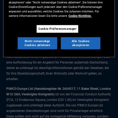
akzeptieren" oder "Nicht notwendige Cookies ablehnen". Sie können Ihre
Die Informationen auf dieser Website sind ausschließlich für Deutsche
Cookie-Einstellungen auch jederzeit über den Cookie-Präferenzmanager
Staatsbürger bestimmt.
anpassen und auswählen, welche Cookies Sie zulassen möchten. Für
weitere Informationen lesen Sie bitte unsere
Cookie-Richtlinie.
Alle Dokumente und Angaben im Bereich börsengehandelte Fonds dienen
ausschließlich zu Informationszwecken und dürfen nicht als
Cookie-Präferenzmanager
Anlageberatung verstanden werden. Anleger sollten vor einer
Anlageentscheidung finanziellen Rat einholen.
Nicht notwendige
Alle Cookies
Cookies ablehnen
akzeptieren
Die Produkte und Dienstleistungen stehen nur Bürgern dieser
Gerichtsbarkeit zur Verfügung. Die Informationen auf dieser Website sind
nicht Bestandteil eines Angebots für Produkte oder Dienstleistungen oder
eine Aufforderung für ein Angebot für Personen außerhalb Deutschland,
denen es untersagt ist, derartige Informationen gemäß den Gesetzen, die
für ihre Staatsbürgerschaft, ihren Wohnsitz oder Wohnort gelten, zu
erhalten.
PIMCO Europe Ltd (Handelsregister-Nr. 2604517; 11 Baker Street, London
W1U 3AH, Vereinigtes Königreich)
ist von der Financial Conduct Authority
(FCA, 12 Endeavour Square, London E20 1JN) im Vereinigten Königreich
zugelassen und unterliegt deren Aufsicht. Die von PIMCO Europe Ltd
angebotenen Dienstleistungen sind nicht für Privatanleger erhältlich.
Diese sollten sich nicht auf die vorliegende Mitteilung verlassen, sondern