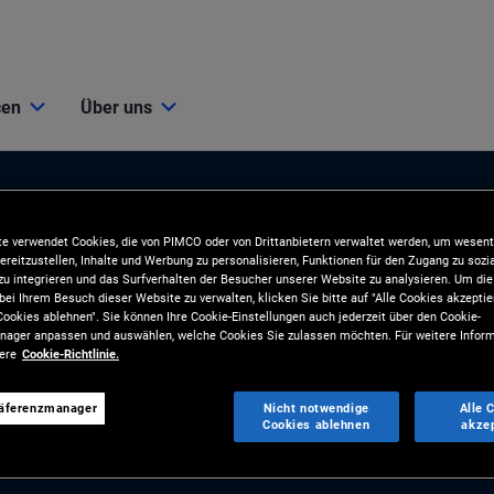
cen
Über uns
e verwendet Cookies, die von PIMCO oder von Drittanbietern verwaltet werden, um wesent
ereitzustellen, Inhalte und Werbung zu personalisieren, Funktionen für den Zugang zu sozi
u integrieren und das Surfverhalten der Besucher unserer Website zu analysieren. Um d
bei Ihrem Besuch dieser Website zu verwalten, klicken Sie bitte auf "Alle Cookies akzeptie
ookies ablehnen". Sie können Ihre Cookie-Einstellungen auch jederzeit über den Cookie-
ionen
Tools und Ressourcen
ager anpassen und auswählen, welche Cookies Sie zulassen möchten. Für weitere Inform
sere
Cookie-Richtlinie.
BLIKATIONEN
TOOLS
räferenzmanager
Nicht notwendige
Alle 
und Marktkommentare
Analyse und Kundenlösungen
Cookies ablehnen
akze
gien
RESSOURCEN