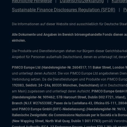
Rechtliche Hinweise
Datenschutzerklärung
Kunden
Sustainable Finance Disclosures Regulation (SFDR)
P
Die Informationen auf dieser Website sind ausschließlich für Deutsche Sta
Alle Dokumente und Angaben im Bereich börsengehandelte Fonds dienen auss
einholen.
Die Produkte und Dienstleistungen stehen nur Bürgern dieser Gerichtsbarkei
Angebot für Personen außerhalb Deutschland, denen es untersagt ist, derart
PIMCO Europe Ltd (Handelsregister-Nr. 2604517; 11 Baker Street, London 
und unterliegt deren Aufsicht. Die von PIMCO Europe Ltd angebotenen Dienstle
Verbindung setzen. Da die Dienstleistungen und Produkte von PIMCO Europ
192083, Seidlstr. 24–24a, 80335 München, Deutschland)
ist in Deutschlan
am Main) zugelassen und unterliegt deren Aufsicht.
PIMCO Europe GmbH Ital
(Handelsregister-Nr. 909462; 57B Harcourt Street, Dublin D02 F721, Irla
Branch (N.I.F. W2765338E; Paseo de la Castellana 43, Oficina 05-111, 28
und PIMCO Europe GmbH (DIFC-Niederlassung) (Handelsregister-Nr. 9613, Inde
italienische Zweigstelle: die Commissione Nazionale per le Società e la Bor
(New Wapping Street, North Wall Quay, Dublin 1 D01 F7X3)
gemäß Verordnung