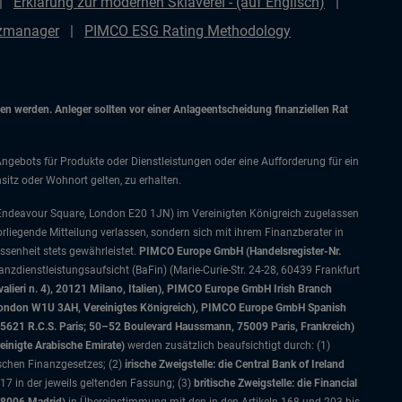
Erklärung zur modernen Sklaverei - (auf Englisch)
nzmanager
PIMCO ESG Rating Methodology
 werden. Anleger sollten vor einer Anlageentscheidung finanziellen Rat
Angebots für Produkte oder Dienstleistungen oder eine Aufforderung für ein
itz oder Wohnort gelten, zu erhalten.
 Endeavour Square, London E20 1JN) im Vereinigten Königreich zugelassen
orliegende Mitteilung verlassen, sondern sich mit ihrem Finanzberater in
senheit stets gewährleistet.
PIMCO Europe GmbH (Handelsregister-Nr.
nzdienstleistungsaufsicht (BaFin) (Marie-Curie-Str. 24-28, 60439 Frankfurt
alieri n. 4), 20121 Milano, Italien), PIMCO Europe GmbH Irish Branch
, London W1U 3AH, Vereinigtes Königreich), PIMCO Europe GmbH Spanish
5621 R.C.S. Paris; 50–52 Boulevard Haussmann, 75009 Paris, Frankreich)
einigte Arabische Emirate)
werden zusätzlich beaufsichtigt durch: (1)
ischen Finanzgesetzes; (2)
irische Zweigstelle: die Central Bank of Ireland
7 in der jeweils geltenden Fassung; (3)
britische Zweigstelle: die Financial