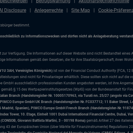
beschwerden
Betrugswarnung
Aktionärsrechterichtlinie
AI Disclosure
Anlegerrechte
Site Map
Cookie-Präfere
atsbürger bestimmt.
chließlich zu Informationszwecken und dürfen nicht als Anlageberatung verstanden
t zur Verfügung. Die Informationen auf dieser Website sind nicht Bestandteil eines 
ige Informationen gemäß den Gesetzen, die für ihre Staatsbürgerschaft, ihren Wohns
W1U 3AH, Vereinigtes Königreich)
ist von der Financial Conduct Authority (FCA, 12
istungen sind nicht für Privatanleger erhältlich. Diese sollten sich nicht auf die v
e GmbH ausschließlich professionellen Kunden angeboten werden, ist ihre Angemes
d gemäß § 15 des Wertpapierinstitutsgesetzes (WpIG) von der Bundesanstalt für Fina
ian Branch (Handelsregister-Nr. 10005170963, via Turati nn. 25/27 (angolo via Cav
nd), PIMCO Europe GmbH UK Branch (Handelsregister-Nr. FC037712; 11 Baker Street
046 Madrid, Spanien), PIMCO Europe GmbH French Branch (Handelsregister-Nr. 91874
x Tower, 10. Etage, Einheit 1001 Dubai International Financial Centre, Dubai, Ver
sa (CONSOB, Giovanni Battista Martini, 3 - 00198 Roma)
gemäß Artikel 27 des italien
 43 der Europäischen Union (über Märkte für Finanzinstrumente) Regulations 201