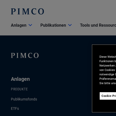
Anlagen
Publikationen
Tools und Ressour
Diese Websit
Funktionen b
Netzwerken z
von Cookies 
notwendige C
Anlagen
Publikat
Präferenzman
Sie bitte un
PRODUKTE
AKTUELLE PU
Cookie-P
Publikumsfonds
Konjunktur- 
ETFs
Anlagestrate