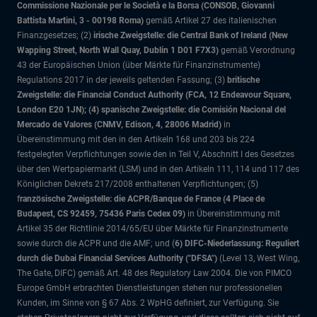
Commissione Nazionale per le Società e la Borsa (CONSOB, Giovanni
Battista Martini, 3 - 00198 Roma)
gemäß Artikel 27 des italienischen
Finanzgesetzes; (2)
irische Zweigstelle: die Central Bank of Ireland (New
Wapping Street, North Wall Quay, Dublin 1 D01 F7X3)
gemäß Verordnung
43 der Europäischen Union (über Märkte für Finanzinstrumente)
Regulations 2017 in der jeweils geltenden Fassung; (3)
britische
Zweigstelle: die Financial Conduct Authority (FCA, 12 Endeavour Square,
London E20 1JN); (4) spanische Zweigstelle: die Comisión Nacional del
Mercado de Valores (CNMV, Edison, 4, 28006 Madrid)
in
Übereinstimmung mit den in den Artikeln 168 und 203 bis 224
festgelegten Verpflichtungen sowie den in Teil V, Abschnitt I des Gesetzes
über den Wertpapiermarkt (LSM) und in den Artikeln 111, 114 und 117 des
Königlichen Dekrets 217/2008 enthaltenen Verpflichtungen; (5)
f
ranzösische Zweigstelle: die ACPR/Banque de France (4 Place de
Budapest, CS 92459, 75436 Paris Cedex 09)
in Übereinstimmung mit
Artikel 35 der Richtlinie 2014/65/EU über Märkte für Finanzinstrumente
sowie durch die ACPR und die AMF; und (
6) DIFC-Niederlassung: Reguliert
durch die Dubai Financial Services Authority ("DFSA")
(Level 13, West Wing,
The Gate, DIFC)
gemäß Art. 48 des Regulatory Law 2004. Die von PIMCO
Europe GmbH erbrachten Dienstleistungen stehen nur professionellen
Kunden, im Sinne von § 67 Abs. 2 WpHG definiert, zur Verfügung. Sie