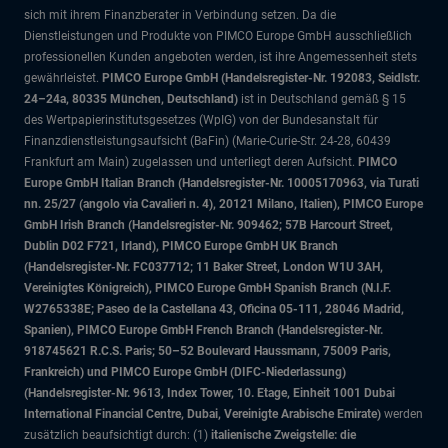
sich mit ihrem Finanzberater in Verbindung setzen. Da die
Dienstleistungen und Produkte von PIMCO Europe GmbH ausschließlich
professionellen Kunden angeboten werden, ist ihre Angemessenheit stets
gewährleistet.
PIMCO Europe GmbH (Handelsregister-Nr. 192083, Seidlstr.
24–24a, 80335 München, Deutschland)
ist in Deutschland gemäß § 15
des Wertpapierinstitutsgesetzes (WpIG) von der Bundesanstalt für
Finanzdienstleistungsaufsicht (BaFin) (Marie-Curie-Str. 24-28, 60439
Frankfurt am Main) zugelassen und unterliegt deren Aufsicht.
PIMCO
Europe GmbH Italian Branch (Handelsregister-Nr. 10005170963, via Turati
nn. 25/27 (angolo via Cavalieri n. 4), 20121 Milano, Italien), PIMCO Europe
GmbH Irish Branch (Handelsregister-Nr. 909462; 57B Harcourt Street,
Dublin D02 F721, Irland), PIMCO Europe GmbH UK Branch
(Handelsregister-Nr. FC037712; 11 Baker Street, London W1U 3AH,
Vereinigtes Königreich), PIMCO Europe GmbH Spanish Branch (N.I.F.
W2765338E; Paseo de la Castellana 43, Oficina 05-111, 28046 Madrid,
Spanien), PIMCO Europe GmbH French Branch (Handelsregister-Nr.
918745621 R.C.S. Paris; 50–52 Boulevard Haussmann, 75009 Paris,
Frankreich) und PIMCO Europe GmbH (DIFC-Niederlassung)
(Handelsregister-Nr. 9613, Index Tower, 10. Etage, Einheit 1001 Dubai
International Financial Centre, Dubai, Vereinigte Arabische Emirate)
werden
zusätzlich beaufsichtigt durch: (1)
italienische Zweigstelle: die