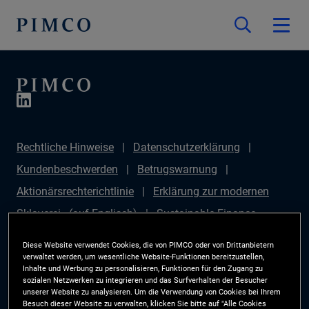
Rechtliche Hinweise
Datenschutzerklärung
Kundenbeschwerden
Betrugswarnung
Aktionärsrechterichtlinie
Erklärung zur modernen
Sklaverei - (auf Englisch)
Sustainable Finance
Disclosures Regulation (SFDR)
PAI Disclosure
Diese Website verwendet Cookies, die von PIMCO oder von Drittanbietern
Anlegerrechte
Site Map
Cookie-Präferenzmanager
verwaltet werden, um wesentliche Website-Funktionen bereitzustellen,
Inhalte und Werbung zu personalisieren, Funktionen für den Zugang zu
PIMCO ESG Rating Methodology
sozialen Netzwerken zu integrieren und das Surfverhalten der Besucher
unserer Website zu analysieren. Um die Verwendung von Cookies bei Ihrem
Besuch dieser Website zu verwalten, klicken Sie bitte auf "Alle Cookies