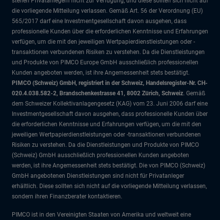
stehen Privatanlegern nicht zur Verfügung, und diese sollten sich nicht auf
die vorliegende Mitteilung verlassen. Gemäß Art. 56 der Verordnung (EU)
565/2017 darf eine Investmentgesellschaft davon ausgehen, dass
professionelle Kunden über die erforderlichen Kenntnisse und Erfahrungen
verfügen, um die mit den jeweiligen Wertpapierdienstleistungen oder -
transaktionen verbundenen Risiken zu verstehen. Da die Dienstleistungen
und Produkte von PIMCO Europe GmbH ausschließlich professionellen
Kunden angeboten werden, ist ihre Angemessenheit stets bestätigt.
PIMCO (Schweiz) GmbH, registriert in der Schweiz, Handelsregister-Nr. CH-
020.4.038.582-2, Brandschenkestrasse 41, 8002 Zürich, Schweiz
. Gemäß
dem Schweizer Kollektivanlagengesetz (KAG) vom 23. Juni 2006 darf eine
Investmentgesellschaft davon ausgehen, dass professionelle Kunden über
die erforderlichen Kenntnisse und Erfahrungen verfügen, um die mit den
jeweiligen Wertpapierdienstleistungen oder -transaktionen verbundenen
Risiken zu verstehen. Da die Dienstleistungen und Produkte von PIMCO
(Schweiz) GmbH ausschließlich professionellen Kunden angeboten
werden, ist ihre Angemessenheit stets bestätigt. Die von PIMCO (Schweiz)
GmbH angebotenen Dienstleistungen sind nicht für Privatanleger
erhältlich. Diese sollten sich nicht auf die vorliegende Mitteilung verlassen,
sondern ihren Finanzberater kontaktieren.
PIMCO ist in den Vereinigten Staaten von Amerika und weltweit eine