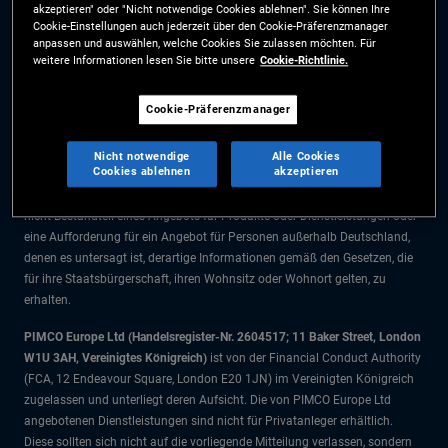
akzeptieren" oder "Nicht notwendige Cookies ablehnen". Sie können Ihre
Die Informationen auf dieser Website sind ausschließlich für Deutsche
Cookie-Einstellungen auch jederzeit über den Cookie-Präferenzmanager
Staatsbürger bestimmt.
anpassen und auswählen, welche Cookies Sie zulassen möchten. Für
weitere Informationen lesen Sie bitte unsere
Cookie-Richtlinie.
Alle Dokumente und Angaben im Bereich börsengehandelte Fonds dienen
ausschließlich zu Informationszwecken und dürfen nicht als
Cookie-Präferenzmanager
Anlageberatung verstanden werden. Anleger sollten vor einer
Anlageentscheidung finanziellen Rat einholen.
Nicht notwendige
Alle Cookies
Cookies ablehnen
akzeptieren
Die Produkte und Dienstleistungen stehen nur Bürgern dieser
Gerichtsbarkeit zur Verfügung. Die Informationen auf dieser Website sind
nicht Bestandteil eines Angebots für Produkte oder Dienstleistungen oder
eine Aufforderung für ein Angebot für Personen außerhalb Deutschland,
denen es untersagt ist, derartige Informationen gemäß den Gesetzen, die
für ihre Staatsbürgerschaft, ihren Wohnsitz oder Wohnort gelten, zu
erhalten.
PIMCO Europe Ltd (Handelsregister-Nr. 2604517; 11 Baker Street, London
W1U 3AH, Vereinigtes Königreich)
ist von der Financial Conduct Authority
(FCA, 12 Endeavour Square, London E20 1JN) im Vereinigten Königreich
zugelassen und unterliegt deren Aufsicht. Die von PIMCO Europe Ltd
angebotenen Dienstleistungen sind nicht für Privatanleger erhältlich.
Diese sollten sich nicht auf die vorliegende Mitteilung verlassen, sondern