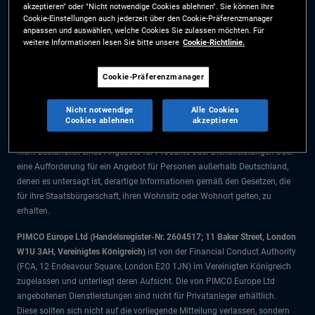
akzeptieren" oder "Nicht notwendige Cookies ablehnen". Sie können Ihre
Die Informationen auf dieser Website sind ausschließlich für Deutsche
Cookie-Einstellungen auch jederzeit über den Cookie-Präferenzmanager
Staatsbürger bestimmt.
anpassen und auswählen, welche Cookies Sie zulassen möchten. Für
weitere Informationen lesen Sie bitte unsere
Cookie-Richtlinie.
Alle Dokumente und Angaben im Bereich börsengehandelte Fonds dienen
ausschließlich zu Informationszwecken und dürfen nicht als
Cookie-Präferenzmanager
Anlageberatung verstanden werden. Anleger sollten vor einer
Anlageentscheidung finanziellen Rat einholen.
Nicht notwendige
Alle Cookies
Cookies ablehnen
akzeptieren
Die Produkte und Dienstleistungen stehen nur Bürgern dieser
Gerichtsbarkeit zur Verfügung. Die Informationen auf dieser Website sind
nicht Bestandteil eines Angebots für Produkte oder Dienstleistungen oder
eine Aufforderung für ein Angebot für Personen außerhalb Deutschland,
denen es untersagt ist, derartige Informationen gemäß den Gesetzen, die
für ihre Staatsbürgerschaft, ihren Wohnsitz oder Wohnort gelten, zu
erhalten.
PIMCO Europe Ltd (Handelsregister-Nr. 2604517; 11 Baker Street, London
W1U 3AH, Vereinigtes Königreich)
ist von der Financial Conduct Authority
(FCA, 12 Endeavour Square, London E20 1JN) im Vereinigten Königreich
zugelassen und unterliegt deren Aufsicht. Die von PIMCO Europe Ltd
angebotenen Dienstleistungen sind nicht für Privatanleger erhältlich.
Diese sollten sich nicht auf die vorliegende Mitteilung verlassen, sondern