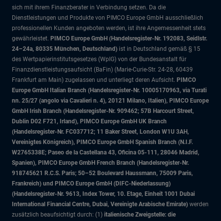
sich mit ihrem Finanzberater in Verbindung setzen. Da die
Dienstleistungen und Produkte von PIMCO Europe GmbH ausschließlich
professionellen Kunden angeboten werden, ist ihre Angemessenheit stets
gewährleistet.
PIMCO Europe GmbH (Handelsregister-Nr. 192083, Seidlstr.
24–24a, 80335 München, Deutschland)
ist in Deutschland gemäß § 15
des Wertpapierinstitutsgesetzes (WpIG) von der Bundesanstalt für
Finanzdienstleistungsaufsicht (BaFin) (Marie-Curie-Str. 24-28, 60439
Frankfurt am Main) zugelassen und unterliegt deren Aufsicht.
PIMCO
Europe GmbH Italian Branch (Handelsregister-Nr. 10005170963, via Turati
nn. 25/27 (angolo via Cavalieri n. 4), 20121 Milano, Italien), PIMCO Europe
GmbH Irish Branch (Handelsregister-Nr. 909462; 57B Harcourt Street,
Dublin D02 F721, Irland), PIMCO Europe GmbH UK Branch
(Handelsregister-Nr. FC037712; 11 Baker Street, London W1U 3AH,
Vereinigtes Königreich), PIMCO Europe GmbH Spanish Branch (N.I.F.
W2765338E; Paseo de la Castellana 43, Oficina 05-111, 28046 Madrid,
Spanien), PIMCO Europe GmbH French Branch (Handelsregister-Nr.
918745621 R.C.S. Paris; 50–52 Boulevard Haussmann, 75009 Paris,
Frankreich) und PIMCO Europe GmbH (DIFC-Niederlassung)
(Handelsregister-Nr. 9613, Index Tower, 10. Etage, Einheit 1001 Dubai
International Financial Centre, Dubai, Vereinigte Arabische Emirate)
werden
zusätzlich beaufsichtigt durch: (1)
italienische Zweigstelle: die