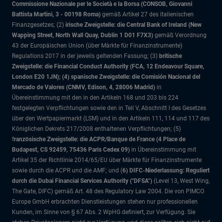
Commissione Nazionale per le Società e la Borsa (CONSOB, Giovanni
Battista Martini, 3 - 00198 Roma)
gemäß Artikel 27 des italienischen
Finanzgesetzes; (2)
irische Zweigstelle: die Central Bank of Ireland (New
Wapping Street, North Wall Quay, Dublin 1 D01 F7X3)
gemäß Verordnung
43 der Europäischen Union (über Märkte für Finanzinstrumente)
Regulations 2017 in der jeweils geltenden Fassung; (3)
britische
Zweigstelle: die Financial Conduct Authority (FCA, 12 Endeavour Square,
London E20 1JN); (4) spanische Zweigstelle: die Comisión Nacional del
Mercado de Valores (CNMV, Edison, 4, 28006 Madrid)
in
Übereinstimmung mit den in den Artikeln 168 und 203 bis 224
festgelegten Verpflichtungen sowie den in Teil V, Abschnitt I des Gesetzes
über den Wertpapiermarkt (LSM) und in den Artikeln 111, 114 und 117 des
Königlichen Dekrets 217/2008 enthaltenen Verpflichtungen; (5)
f
ranzösische Zweigstelle: die ACPR/Banque de France (4 Place de
Budapest, CS 92459, 75436 Paris Cedex 09)
in Übereinstimmung mit
Artikel 35 der Richtlinie 2014/65/EU über Märkte für Finanzinstrumente
sowie durch die ACPR und die AMF; und (
6) DIFC-Niederlassung: Reguliert
durch die Dubai Financial Services Authority ("DFSA")
(Level 13, West Wing,
The Gate, DIFC)
gemäß Art. 48 des Regulatory Law 2004. Die von PIMCO
Europe GmbH erbrachten Dienstleistungen stehen nur professionellen
Kunden, im Sinne von § 67 Abs. 2 WpHG definiert, zur Verfügung. Sie