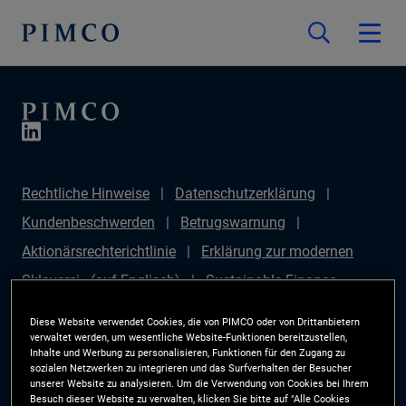
Rechtliche Hinweise
Datenschutzerklärung
Kundenbeschwerden
Betrugswarnung
Aktionärsrechterichtlinie
Erklärung zur modernen
Sklaverei - (auf Englisch)
Sustainable Finance
Disclosures Regulation (SFDR)
PAI Disclosure
Diese Website verwendet Cookies, die von PIMCO oder von Drittanbietern
Anlegerrechte
Site Map
Cookie-Präferenzmanager
verwaltet werden, um wesentliche Website-Funktionen bereitzustellen,
Inhalte und Werbung zu personalisieren, Funktionen für den Zugang zu
PIMCO ESG Rating Methodology
sozialen Netzwerken zu integrieren und das Surfverhalten der Besucher
unserer Website zu analysieren. Um die Verwendung von Cookies bei Ihrem
Besuch dieser Website zu verwalten, klicken Sie bitte auf "Alle Cookies