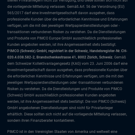
stehen Privatanlegern nicht zur Verfügung, und diese sollten sich nicht auf
die vorliegende Mitteilung verlassen. Gemäß Art. 56 der Verordnung (EU)
565/2017 darf eine Investmentgesellschaft davon ausgehen, dass
professionelle Kunden über die erforderlichen Kenntnisse und Erfahrungen
verfügen, um die mit den jeweiligen Wertpapierdienstleistungen oder -
transaktionen verbundenen Risiken zu verstehen. Da die Dienstleistungen
und Produkte von PIMCO Europe GmbH ausschließlich professionellen
Kunden angeboten werden, ist ihre Angemessenheit stets bestätigt.
PIMCO (Schweiz) GmbH, registriert in der Schweiz, Handelsregister-Nr. CH-
020.4.038.582-2, Brandschenkestrasse 41, 8002 Zürich, Schweiz
. Gemäß
dem Schweizer Kollektivanlagengesetz (KAG) vom 23. Juni 2006 darf eine
Investmentgesellschaft davon ausgehen, dass professionelle Kunden über
die erforderlichen Kenntnisse und Erfahrungen verfügen, um die mit den
jeweiligen Wertpapierdienstleistungen oder -transaktionen verbundenen
Risiken zu verstehen. Da die Dienstleistungen und Produkte von PIMCO
(Schweiz) GmbH ausschließlich professionellen Kunden angeboten
werden, ist ihre Angemessenheit stets bestätigt. Die von PIMCO (Schweiz)
GmbH angebotenen Dienstleistungen sind nicht für Privatanleger
erhältlich. Diese sollten sich nicht auf die vorliegende Mitteilung verlassen,
sondern ihren Finanzberater kontaktieren.
PIMCO ist in den Vereinigten Staaten von Amerika und weltweit eine