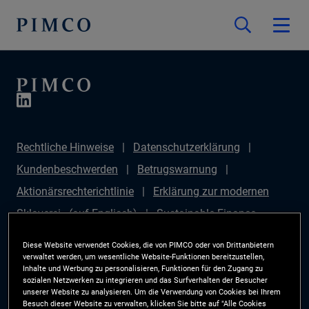
Rechtliche Hinweise
Datenschutzerklärung
Kundenbeschwerden
Betrugswarnung
Aktionärsrechterichtlinie
Erklärung zur modernen
Sklaverei - (auf Englisch)
Sustainable Finance
Disclosures Regulation (SFDR)
PAI Disclosure
Diese Website verwendet Cookies, die von PIMCO oder von Drittanbietern
Anlegerrechte
Site Map
Cookie-Präferenzmanager
verwaltet werden, um wesentliche Website-Funktionen bereitzustellen,
Inhalte und Werbung zu personalisieren, Funktionen für den Zugang zu
PIMCO ESG Rating Methodology
sozialen Netzwerken zu integrieren und das Surfverhalten der Besucher
unserer Website zu analysieren. Um die Verwendung von Cookies bei Ihrem
Besuch dieser Website zu verwalten, klicken Sie bitte auf "Alle Cookies