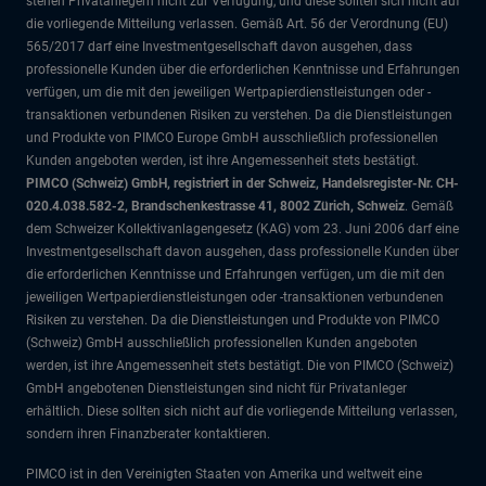
stehen Privatanlegern nicht zur Verfügung, und diese sollten sich nicht auf
die vorliegende Mitteilung verlassen. Gemäß Art. 56 der Verordnung (EU)
565/2017 darf eine Investmentgesellschaft davon ausgehen, dass
professionelle Kunden über die erforderlichen Kenntnisse und Erfahrungen
verfügen, um die mit den jeweiligen Wertpapierdienstleistungen oder -
transaktionen verbundenen Risiken zu verstehen. Da die Dienstleistungen
und Produkte von PIMCO Europe GmbH ausschließlich professionellen
Kunden angeboten werden, ist ihre Angemessenheit stets bestätigt.
PIMCO (Schweiz) GmbH, registriert in der Schweiz, Handelsregister-Nr. CH-
020.4.038.582-2, Brandschenkestrasse 41, 8002 Zürich, Schweiz
. Gemäß
dem Schweizer Kollektivanlagengesetz (KAG) vom 23. Juni 2006 darf eine
Investmentgesellschaft davon ausgehen, dass professionelle Kunden über
die erforderlichen Kenntnisse und Erfahrungen verfügen, um die mit den
jeweiligen Wertpapierdienstleistungen oder -transaktionen verbundenen
Risiken zu verstehen. Da die Dienstleistungen und Produkte von PIMCO
(Schweiz) GmbH ausschließlich professionellen Kunden angeboten
werden, ist ihre Angemessenheit stets bestätigt. Die von PIMCO (Schweiz)
GmbH angebotenen Dienstleistungen sind nicht für Privatanleger
erhältlich. Diese sollten sich nicht auf die vorliegende Mitteilung verlassen,
sondern ihren Finanzberater kontaktieren.
PIMCO ist in den Vereinigten Staaten von Amerika und weltweit eine