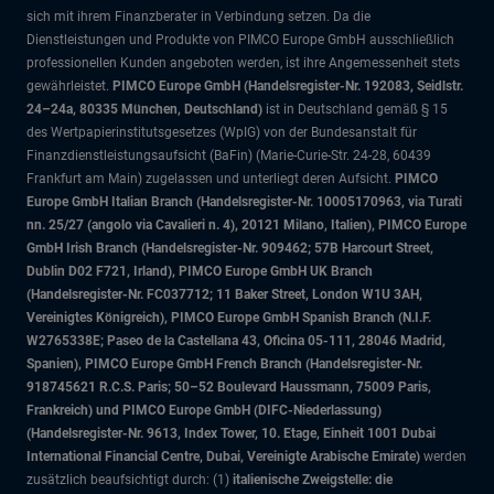
sich mit ihrem Finanzberater in Verbindung setzen. Da die
Dienstleistungen und Produkte von PIMCO Europe GmbH ausschließlich
professionellen Kunden angeboten werden, ist ihre Angemessenheit stets
gewährleistet.
PIMCO Europe GmbH (Handelsregister-Nr. 192083, Seidlstr.
24–24a, 80335 München, Deutschland)
ist in Deutschland gemäß § 15
des Wertpapierinstitutsgesetzes (WpIG) von der Bundesanstalt für
Finanzdienstleistungsaufsicht (BaFin) (Marie-Curie-Str. 24-28, 60439
Frankfurt am Main) zugelassen und unterliegt deren Aufsicht.
PIMCO
Europe GmbH Italian Branch (Handelsregister-Nr. 10005170963, via Turati
nn. 25/27 (angolo via Cavalieri n. 4), 20121 Milano, Italien), PIMCO Europe
GmbH Irish Branch (Handelsregister-Nr. 909462; 57B Harcourt Street,
Dublin D02 F721, Irland), PIMCO Europe GmbH UK Branch
(Handelsregister-Nr. FC037712; 11 Baker Street, London W1U 3AH,
Vereinigtes Königreich), PIMCO Europe GmbH Spanish Branch (N.I.F.
W2765338E; Paseo de la Castellana 43, Oficina 05-111, 28046 Madrid,
Spanien), PIMCO Europe GmbH French Branch (Handelsregister-Nr.
918745621 R.C.S. Paris; 50–52 Boulevard Haussmann, 75009 Paris,
Frankreich) und PIMCO Europe GmbH (DIFC-Niederlassung)
(Handelsregister-Nr. 9613, Index Tower, 10. Etage, Einheit 1001 Dubai
International Financial Centre, Dubai, Vereinigte Arabische Emirate)
werden
zusätzlich beaufsichtigt durch: (1)
italienische Zweigstelle: die