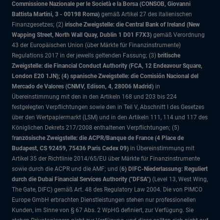
Commissione Nazionale per le Società e la Borsa (CONSOB, Giovanni
Battista Martini, 3 - 00198 Roma)
gemäß Artikel 27 des italienischen
Finanzgesetzes; (2)
irische Zweigstelle: die Central Bank of Ireland (New
Wapping Street, North Wall Quay, Dublin 1 D01 F7X3)
gemäß Verordnung
43 der Europäischen Union (über Märkte für Finanzinstrumente)
Regulations 2017 in der jeweils geltenden Fassung; (3)
britische
Zweigstelle: die Financial Conduct Authority (FCA, 12 Endeavour Square,
London E20 1JN); (4) spanische Zweigstelle: die Comisión Nacional del
Mercado de Valores (CNMV, Edison, 4, 28006 Madrid)
in
Übereinstimmung mit den in den Artikeln 168 und 203 bis 224
festgelegten Verpflichtungen sowie den in Teil V, Abschnitt I des Gesetzes
über den Wertpapiermarkt (LSM) und in den Artikeln 111, 114 und 117 des
Königlichen Dekrets 217/2008 enthaltenen Verpflichtungen; (5)
f
ranzösische Zweigstelle: die ACPR/Banque de France (4 Place de
Budapest, CS 92459, 75436 Paris Cedex 09)
in Übereinstimmung mit
Artikel 35 der Richtlinie 2014/65/EU über Märkte für Finanzinstrumente
sowie durch die ACPR und die AMF; und (
6) DIFC-Niederlassung: Reguliert
durch die Dubai Financial Services Authority ("DFSA")
(Level 13, West Wing,
The Gate, DIFC)
gemäß Art. 48 des Regulatory Law 2004. Die von PIMCO
Europe GmbH erbrachten Dienstleistungen stehen nur professionellen
Kunden, im Sinne von § 67 Abs. 2 WpHG definiert, zur Verfügung. Sie