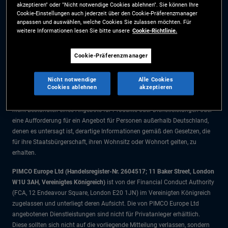
akzeptieren" oder "Nicht notwendige Cookies ablehnen". Sie können Ihre
Die Informationen auf dieser Website sind ausschließlich für Deutsche
Cookie-Einstellungen auch jederzeit über den Cookie-Präferenzmanager
Staatsbürger bestimmt.
anpassen und auswählen, welche Cookies Sie zulassen möchten. Für
weitere Informationen lesen Sie bitte unsere
Cookie-Richtlinie.
Alle Dokumente und Angaben im Bereich börsengehandelte Fonds dienen
ausschließlich zu Informationszwecken und dürfen nicht als
Cookie-Präferenzmanager
Anlageberatung verstanden werden. Anleger sollten vor einer
Anlageentscheidung finanziellen Rat einholen.
Nicht notwendige
Alle Cookies
Cookies ablehnen
akzeptieren
Die Produkte und Dienstleistungen stehen nur Bürgern dieser
Gerichtsbarkeit zur Verfügung. Die Informationen auf dieser Website sind
nicht Bestandteil eines Angebots für Produkte oder Dienstleistungen oder
eine Aufforderung für ein Angebot für Personen außerhalb Deutschland,
denen es untersagt ist, derartige Informationen gemäß den Gesetzen, die
für ihre Staatsbürgerschaft, ihren Wohnsitz oder Wohnort gelten, zu
erhalten.
PIMCO Europe Ltd (Handelsregister-Nr. 2604517; 11 Baker Street, London
W1U 3AH, Vereinigtes Königreich)
ist von der Financial Conduct Authority
(FCA, 12 Endeavour Square, London E20 1JN) im Vereinigten Königreich
zugelassen und unterliegt deren Aufsicht. Die von PIMCO Europe Ltd
angebotenen Dienstleistungen sind nicht für Privatanleger erhältlich.
Diese sollten sich nicht auf die vorliegende Mitteilung verlassen, sondern