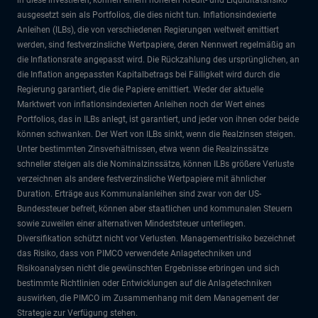
ausgesetzt sein als Portfolios, die dies nicht tun. Inflationsindexierte
Anleihen (ILBs), die von verschiedenen Regierungen weltweit emittiert
werden, sind festverzinsliche Wertpapiere, deren Nennwert regelmäßig an
die Inflationsrate angepasst wird. Die Rückzahlung des ursprünglichen, an
die Inflation angepassten Kapitalbetrags bei Fälligkeit wird durch die
Regierung garantiert, die die Papiere emittiert. Weder der aktuelle
Marktwert von inflationsindexierten Anleihen noch der Wert eines
Portfolios, das in ILBs anlegt, ist garantiert, und jeder von ihnen oder beide
können schwanken. Der Wert von ILBs sinkt, wenn die Realzinsen steigen.
Unter bestimmten Zinsverhältnissen, etwa wenn die Realzinssätze
schneller steigen als die Nominalzinssätze, können ILBs größere Verluste
verzeichnen als andere festverzinsliche Wertpapiere mit ähnlicher
Duration. Erträge aus Kommunalanleihen sind zwar von der US-
Bundessteuer befreit, können aber staatlichen und kommunalen Steuern
sowie zuweilen einer alternativen Mindeststeuer unterliegen.
Diversifikation schützt nicht vor Verlusten. Managementrisiko bezeichnet
das Risiko, dass von PIMCO verwendete Anlagetechniken und
Risikoanalysen nicht die gewünschten Ergebnisse erbringen und sich
bestimmte Richtlinien oder Entwicklungen auf die Anlagetechniken
auswirken, die PIMCO im Zusammenhang mit dem Management der
Strategie zur Verfügung stehen.