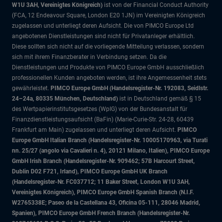
W1U 3AH, Vereinigtes Königreich)
ist von der Financial Conduct Authority
(FCA, 12 Endeavour Square, London E20 1JN) im Vereinigten Königreich
zugelassen und unterliegt deren Aufsicht. Die von PIMCO Europe Ltd
angebotenen Dienstleistungen sind nicht für Privatanleger erhältlich.
Diese sollten sich nicht auf die vorliegende Mitteilung verlassen, sondern
sich mit ihrem Finanzberater in Verbindung setzen. Da die
Dienstleistungen und Produkte von PIMCO Europe GmbH ausschließlich
professionellen Kunden angeboten werden, ist ihre Angemessenheit stets
gewährleistet.
PIMCO Europe GmbH (Handelsregister-Nr. 192083, Seidlstr.
24–24a, 80335 München, Deutschland)
ist in Deutschland gemäß § 15
des Wertpapierinstitutsgesetzes (WpIG) von der Bundesanstalt für
Finanzdienstleistungsaufsicht (BaFin) (Marie-Curie-Str. 24-28, 60439
Frankfurt am Main) zugelassen und unterliegt deren Aufsicht.
PIMCO
Europe GmbH Italian Branch (Handelsregister-Nr. 10005170963, via Turati
nn. 25/27 (angolo via Cavalieri n. 4), 20121 Milano, Italien), PIMCO Europe
GmbH Irish Branch (Handelsregister-Nr. 909462; 57B Harcourt Street,
Dublin D02 F721, Irland), PIMCO Europe GmbH UK Branch
(Handelsregister-Nr. FC037712; 11 Baker Street, London W1U 3AH,
Vereinigtes Königreich), PIMCO Europe GmbH Spanish Branch (N.I.F.
W2765338E; Paseo de la Castellana 43, Oficina 05-111, 28046 Madrid,
Spanien), PIMCO Europe GmbH French Branch (Handelsregister-Nr.