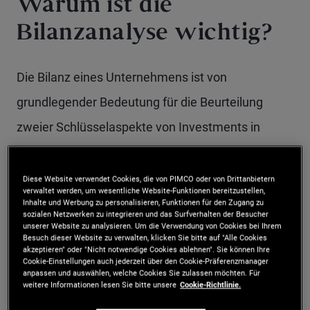
Warum ist die
Bilanzanalyse wichtig?
Die Bilanz eines Unternehmens ist von
grundlegender Bedeutung für die Beurteilung
zweier Schlüsselaspekte von Investments in
Unternehmensanleihen: Kreditwürdigkeit und
Ausfallrisiko. Eine sorgfältige Analyse bewertet
Diese Website verwendet Cookies, die von PIMCO oder von Drittanbietern
verwaltet werden, um wesentliche Website-Funktionen bereitzustellen,
die Vermögenswerte, Verbindlichkeiten und die
Inhalte und Werbung zu personalisieren, Funktionen für den Zugang zu
sozialen Netzwerken zu integrieren und das Surfverhalten der Besucher
Eigenkapitalstruktur eines Unternehmens, um
unserer Website zu analysieren. Um die Verwendung von Cookies bei Ihrem
Besuch dieser Website zu verwalten, klicken Sie bitte auf "Alle Cookies
festzustellen, ob die Finanzen des Unternehmens
akzeptieren" oder "Nicht notwendige Cookies ablehnen". Sie können Ihre
Cookie-Einstellungen auch jederzeit über den Cookie-Präferenzmanager
anpassen und auswählen, welche Cookies Sie zulassen möchten. Für
robust genug erscheinen, um seine Schulden zu
weitere Informationen lesen Sie bitte unsere
Cookie-Richtlinie.
bedienen und seine Kuponzahlungen zu leisten.