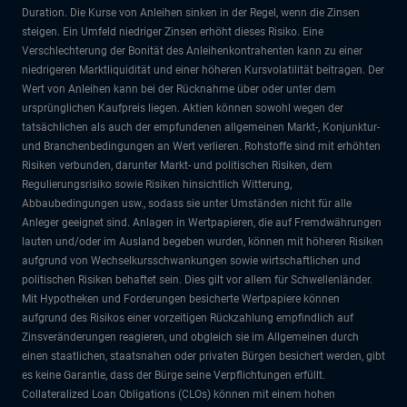
Duration. Die Kurse von Anleihen sinken in der Regel, wenn die Zinsen
steigen. Ein Umfeld niedriger Zinsen erhöht dieses Risiko. Eine
Verschlechterung der Bonität des Anleihenkontrahenten kann zu einer
niedrigeren Marktliquidität und einer höheren Kursvolatilität beitragen. Der
Wert von Anleihen kann bei der Rücknahme über oder unter dem
ursprünglichen Kaufpreis liegen. Aktien können sowohl wegen der
tatsächlichen als auch der empfundenen allgemeinen Markt-, Konjunktur-
und Branchenbedingungen an Wert verlieren. Rohstoffe sind mit erhöhten
Risiken verbunden, darunter Markt- und politischen Risiken, dem
Regulierungsrisiko sowie Risiken hinsichtlich Witterung,
Abbaubedingungen usw., sodass sie unter Umständen nicht für alle
Anleger geeignet sind. Anlagen in Wertpapieren, die auf Fremdwährungen
lauten und/oder im Ausland begeben wurden, können mit höheren Risiken
aufgrund von Wechselkursschwankungen sowie wirtschaftlichen und
politischen Risiken behaftet sein. Dies gilt vor allem für Schwellenländer.
Mit Hypotheken und Forderungen besicherte Wertpapiere können
aufgrund des Risikos einer vorzeitigen Rückzahlung empfindlich auf
Zinsveränderungen reagieren, und obgleich sie im Allgemeinen durch
einen staatlichen, staatsnahen oder privaten Bürgen besichert werden, gibt
es keine Garantie, dass der Bürge seine Verpflichtungen erfüllt.
Collateralized Loan Obligations (CLOs) können mit einem hohen