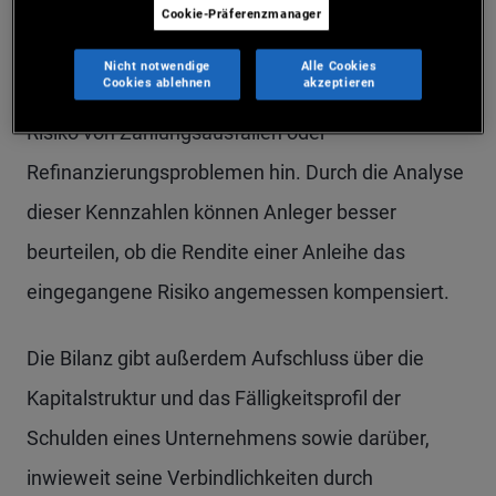
Cookie-Präferenzmanager
Bilanzen mit hohen Schulden oder geringer
Nicht notwendige
Alle Cookies
Cookies ablehnen
akzeptieren
Liquidität deuten typischerweise auf ein größeres
Risiko von Zahlungsausfällen oder
Refinanzierungsproblemen hin. Durch die Analyse
dieser Kennzahlen können Anleger besser
beurteilen, ob die Rendite einer Anleihe das
eingegangene Risiko angemessen kompensiert.
Die Bilanz gibt außerdem Aufschluss über die
Kapitalstruktur und das Fälligkeitsprofil der
Schulden eines Unternehmens sowie darüber,
inwieweit seine Verbindlichkeiten durch