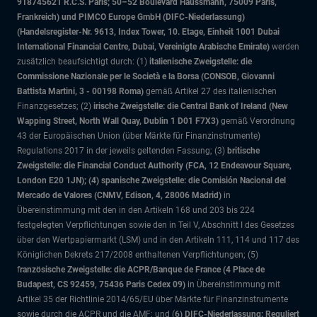
918745621 R.C.S. Paris; 50–52 Boulevard Haussmann, 75009 Paris,
Frankreich) und PIMCO Europe GmbH (DIFC-Niederlassung)
(Handelsregister-Nr. 9613, Index Tower, 10. Etage, Einheit 1001 Dubai
International Financial Centre, Dubai, Vereinigte Arabische Emirate)
werden
zusätzlich beaufsichtigt durch: (1)
italienische Zweigstelle: die
Commissione Nazionale per le Società e la Borsa (CONSOB, Giovanni
Battista Martini, 3 - 00198 Roma)
gemäß Artikel 27 des italienischen
Finanzgesetzes; (2)
irische Zweigstelle: die Central Bank of Ireland (New
Wapping Street, North Wall Quay, Dublin 1 D01 F7X3)
gemäß Verordnung
43 der Europäischen Union (über Märkte für Finanzinstrumente)
Regulations 2017 in der jeweils geltenden Fassung; (3)
britische
Zweigstelle: die Financial Conduct Authority (FCA, 12 Endeavour Square,
London E20 1JN); (4) spanische Zweigstelle: die Comisión Nacional del
Mercado de Valores (CNMV, Edison, 4, 28006 Madrid)
in
Übereinstimmung mit den in den Artikeln 168 und 203 bis 224
festgelegten Verpflichtungen sowie den in Teil V, Abschnitt I des Gesetzes
über den Wertpapiermarkt (LSM) und in den Artikeln 111, 114 und 117 des
Königlichen Dekrets 217/2008 enthaltenen Verpflichtungen; (5)
f
ranzösische Zweigstelle: die ACPR/Banque de France (4 Place de
Budapest, CS 92459, 75436 Paris Cedex 09)
in Übereinstimmung mit
Artikel 35 der Richtlinie 2014/65/EU über Märkte für Finanzinstrumente
sowie durch die ACPR und die AMF; und (
6) DIFC-Niederlassung: Reguliert