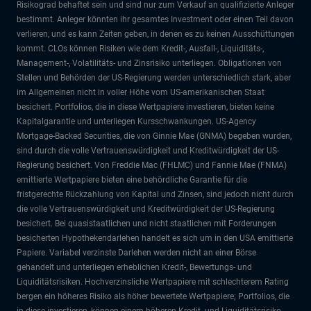
Risikograd behaftet sein und sind nur zum Verkauf an qualifizierte Anleger
bestimmt. Anleger könnten ihr gesamtes Investment oder einen Teil davon
verlieren, und es kann Zeiten geben, in denen es zu keinen Ausschüttungen
kommt. CLOs können Risiken wie dem Kredit-, Ausfall-, Liquiditäts-,
Management-, Volatilitäts- und Zinsrisiko unterliegen. Obligationen von
Stellen und Behörden der US-Regierung werden unterschiedlich stark, aber
im Allgemeinen nicht in voller Höhe vom US-amerikanischen Staat
besichert. Portfolios, die in diese Wertpapiere investieren, bieten keine
Kapitalgarantie und unterliegen Kursschwankungen. US-Agency
Mortgage-Backed Securities, die von Ginnie Mae (GNMA) begeben wurden,
sind durch die volle Vertrauenswürdigkeit und Kreditwürdigkeit der US-
Regierung besichert. Von Freddie Mac (FHLMC) und Fannie Mae (FNMA)
emittierte Wertpapiere bieten eine behördliche Garantie für die
fristgerechte Rückzahlung von Kapital und Zinsen, sind jedoch nicht durch
die volle Vertrauenswürdigkeit und Kreditwürdigkeit der US-Regierung
besichert. Bei quasistaatlichen und nicht staatlichen mit Forderungen
besicherten Hypothekendarlehen handelt es sich um in den USA emittierte
Papiere. Variabel verzinste Darlehen werden nicht an einer Börse
gehandelt und unterliegen erheblichen Kredit-, Bewertungs- und
Liquiditätsrisiken. Hochverzinsliche Wertpapiere mit schlechterem Rating
bergen ein höheres Risiko als höher bewertete Wertpapiere; Portfolios, die
in diese investieren, können einem höheren Kredit- und Liquiditätsrisiko