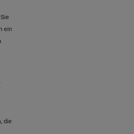
 Sie
n ein
n
:
, die