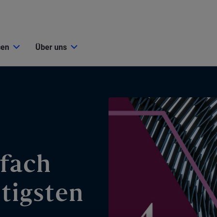
cen
Über uns
nfach
htigsten