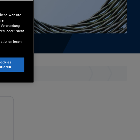
liche Website-
alen
ie Verwendung
ren" oder "Nicht
ationen lesen
Cookies
ptieren
n
Drucken