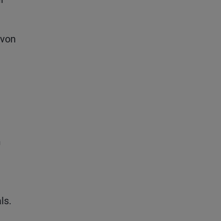
 von
m
ls.