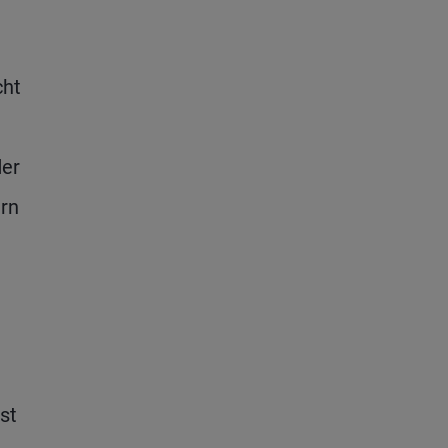
cht
der
rn
st