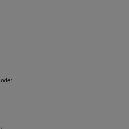
 oder
r