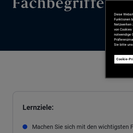
Fachbegriffe
Diese Websit
Funktionen b
Netzwerken z
von Cookies 
notwendige C
Präferenzman
Sie bitte un
Cookie-P
Lernziele:
Machen Sie sich mit den wichtigsten 