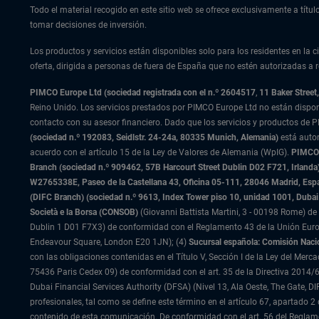
Todo el material recogido en este sitio web se ofrece exclusivamente a tít
tomar decisiones de inversión.
Los productos y servicios están disponibles solo para los residentes en la ci
oferta, dirigida a personas de fuera de España que no estén autorizadas a re
PIMCO Europe Ltd (sociedad registrada con el n.º 2604517
,
11 Baker Stree
Reino Unido. Los servicios prestados por PIMCO Europe Ltd no están dispo
contacto con su asesor financiero. Dado que los servicios y productos de P
(sociedad n.º 192083, Seidlstr. 24-24a, 80335 Munich, Alemania)
está auto
acuerdo con el artículo 15 de la Ley de Valores de Alemania (WpIG).
PIMCO E
Branch (sociedad n.º 909462, 57B Harcourt Street Dublin D02 F721, Irla
W2765338E, Paseo de la Castellana 43, Oficina 05-111, 28046 Madrid, Es
(DIFC Branch) (sociedad n.º 9613, Index Tower piso 10, unidad 1001, Dubai 
Società e la Borsa (CONSOB)
(Giovanni Battista Martini, 3 - 00198 Rome) de 
Dublin 1 D01 F7X3) de conformidad con el Reglamento 43 de la Unión Europ
Endeavour Square, London E20 1JN); (4)
Sucursal española: Comisión Naci
con las obligaciones contenidas en el Título V, Sección I de la Ley del Merc
75436 Paris Cedex 09) de conformidad con el art. 35 de la Directiva 2014/6
Dubai Financial Services Authority (DFSA) (Nivel 13, Ala Oeste, The Gate,
profesionales, tal como se define este término en el artículo 67, apartado
contenido de esta comunicación. De conformidad con el art. 56 del Reglame