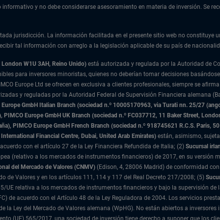
ulo informativo y no debe considerarse asesoramiento en materia de inversión. Se r
tada jurisdicción. La información facilitada en el presente sitio web no constituye u
cibir tal información con arreglo a la legislación aplicable de su país de nacionalid
t, London W1U 3AH, Reino Unido)
está autorizada y regulada por la Autoridad de 
nibles para inversores minoristas, quienes no deberían tomar decisiones basándose
IMCO Europe Ltd se ofrecen en exclusiva a clientes profesionales, siempre se afirma
rizadas y reguladas por la Autoridad Federal de Supervisión Financiera alemana (Ba
urope GmbH Italian Branch (sociedad n.º 10005170963, via Turati nn. 25/27 (angolo
nda), PIMCO Europe GmbH UK Branch (sociedad n.º FC037712, 11 Baker Street, Lond
paña), PIMCO Europe GmbH French Branch (sociedad n.º 918745621 R.C.S. Paris,
50
International Financial Centre, Dubai, United Arab Emirates)
están, asimismo, sujeta
acuerdo con el artículo 27 de la Ley Financiera Refundida de Italia; (2)
Sucursal irla
ea (relativo a los mercados de instrumentos financieros) de 2017, en su versión m
onal del Mercado de Valores (CNMV)
(Edison, 4, 28006 Madrid) de conformidad con 
ado de Valores y en los artículos 111, 114 y 117 del Real Decreto 217/2008; (5)
Sucur
5/UE relativa a los mercados de instrumentos financieros y bajo la supervisión de 
 DIFC) de acuerdo con el Artículo 48 de la Ley Reguladora de 2004. Los servicios p
 2 de la Ley del Mercado de Valores alemana (WpHG). No están abiertos a inversores
nto (UE) 565/2017, una sociedad de inversión tiene derecho a suponer que los clie