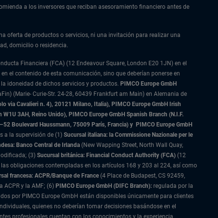
ecomienda a los inversores que reciban asesoramiento financiero antes de
na oferta de productos o servicios, ni una invitación para realizar una
ad, domicilio o residencia.
Conducta Financiera (FCA) (12 Endeavour Square, London E20 1JN) en el
 en el contenido de esta comunicación, sino que deberían ponerse en
 la idoneidad de dichos servicios y productos.
PIMCO Europe GmbH
Fin) (Marie- Curie-Str. 24-28, 60439 Frankfurt am Main) en Alemania de
 via Cavalieri n. 4), 20121 Milano, Italia), PIMCO Europe GmbH Irish
on W1U 3AH, Reino Unido), PIMCO Europe GmbH Spanish Branch (N.I.F.
–52 Boulevard Haussmann, 75009 París, Francia) y
PIMCO Europe GmbH
s a la supervisión de (1)
Sucursal italiana: la Commissione Nazionale per le
ndesa: Banco Central de Irlanda
(New Wapping Street, North Wall Quay,
odificada; (3)
Sucursal británica: Financial Conduct Authority (FCA)
(12
las obligaciones contempladas en los artículos 168 y 203 al 224, así como
sal francesa: ACPR/Banque de France
(4 Place de Budapest, CS 92459,
la ACPR y la AMF; (6)
PIMCO Europe GmbH (DIFC Branch):
regulada por la
restados por PIMCO Europe GmbH están disponibles únicamente para clientes
 individuales, quienes no deberían tomar decisiones basándose en el
ntes profesionales cuentan con los conocimientos y la experiencia