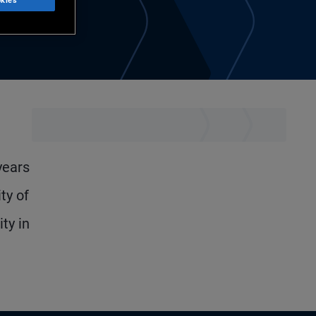
kies
years
ty of
ty in