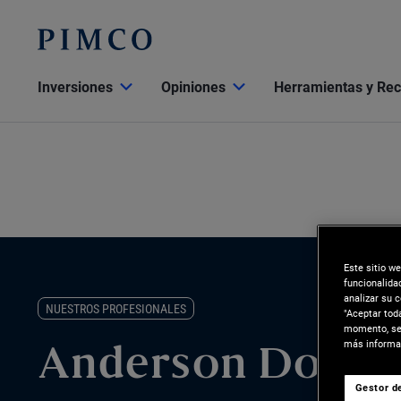
Inversiones
Opiniones
Herramientas y Re
Este sitio w
funcionalida
analizar su 
NUESTROS PROFESIONALES
"Aceptar tod
momento, sel
más informac
Anderson Dong
Gestor de