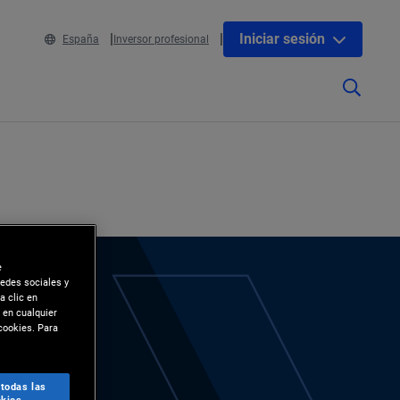
Iniciar sesión
España
Inversor profesional
e
redes sociales y
a clic en
 en cualquier
cookies. Para
 todas las