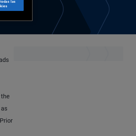
 todas las
kies
eads
 the
 as
Prior