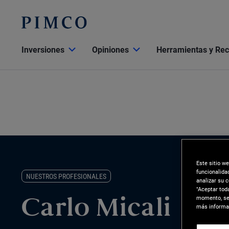
Inversiones
Opiniones
Herramientas y Re
Este sitio w
funcionalida
NUESTROS PROFESIONALES
analizar su 
"Aceptar tod
momento, sel
Carlo Micali
más informac