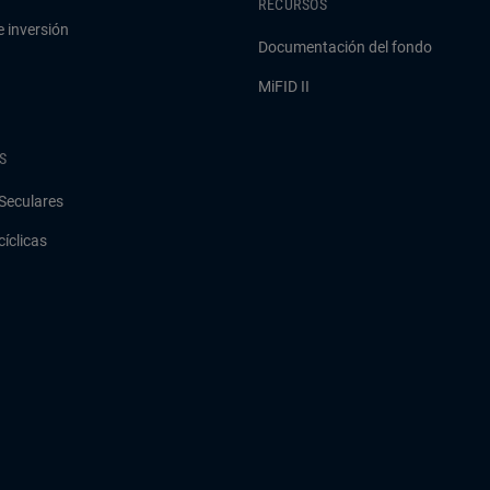
RECURSOS
e inversión
Documentación del fondo
MiFID II
S
Seculares
cíclicas