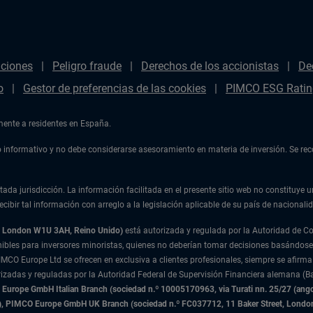
aciones
Peligro fraude
Derechos de los accionistas
De
o
Gestor de preferencias de las cookies
PIMCO ESG Ratin
amente a residentes en España.
ulo informativo y no debe considerarse asesoramiento en materia de inversión. Se r
tada jurisdicción. La información facilitada en el presente sitio web no constituye u
cibir tal información con arreglo a la legislación aplicable de su país de nacionalid
t, London W1U 3AH, Reino Unido)
está autorizada y regulada por la Autoridad de 
nibles para inversores minoristas, quienes no deberían tomar decisiones basándose
IMCO Europe Ltd se ofrecen en exclusiva a clientes profesionales, siempre se afirma
rizadas y reguladas por la Autoridad Federal de Supervisión Financiera alemana (Ba
urope GmbH Italian Branch (sociedad n.º 10005170963, via Turati nn. 25/27 (angolo
nda), PIMCO Europe GmbH UK Branch (sociedad n.º FC037712, 11 Baker Street, Lond