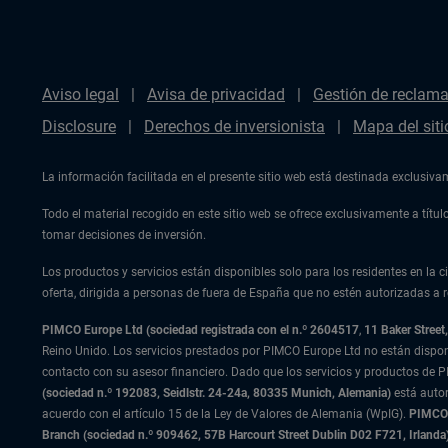
Aviso legal
Avisa de privacidad
Gestión de reclam
Disclosure
Derechos de inversionista
Mapa del siti
La información facilitada en el presente sitio web está destinada exclusiv
Todo el material recogido en este sitio web se ofrece exclusivamente a tít
tomar decisiones de inversión.
Los productos y servicios están disponibles solo para los residentes en la ci
oferta, dirigida a personas de fuera de España que no estén autorizadas a re
PIMCO Europe Ltd (sociedad registrada con el n.º 2604517
,
11 Baker Stree
Reino Unido. Los servicios prestados por PIMCO Europe Ltd no están dispo
contacto con su asesor financiero. Dado que los servicios y productos de P
(sociedad n.º 192083, Seidlstr. 24-24a, 80335 Munich, Alemania)
está auto
acuerdo con el artículo 15 de la Ley de Valores de Alemania (WpIG).
PIMCO E
Branch (sociedad n.º 909462, 57B Harcourt Street Dublin D02 F721, Irla