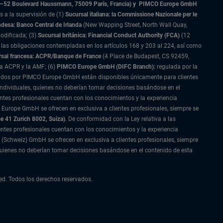
–52 Boulevard Haussmann, 75009 París, Francia) y
PIMCO Europe GmbH
s a la supervisión de (1)
Sucursal italiana: la Commissione Nazionale per le
ndesa: Banco Central de Irlanda
(New Wapping Street, North Wall Quay,
odificada; (3)
Sucursal británica: Financial Conduct Authority (FCA)
(12
las obligaciones contempladas en los artículos 168 y 203 al 224, así como
sal francesa: ACPR/Banque de France
(4 Place de Budapest, CS 92459,
la ACPR y la AMF; (6)
PIMCO Europe GmbH (DIFC Branch):
regulada por la
restados por PIMCO Europe GmbH están disponibles únicamente para clientes
 individuales, quienes no deberían tomar decisiones basándose en el
ntes profesionales cuentan con los conocimientos y la experiencia
 Europe GmbH se ofrecen en exclusiva a clientes profesionales, siempre se
e 41 Zurich 8002, Suiza)
. De conformidad con la Ley relativa a las
lientes profesionales cuentan con los conocimientos y la experiencia
 (Schweiz) GmbH se ofrecen en exclusiva a clientes profesionales, siempre
quienes no deberían tomar decisiones basándose en el contenido de esta
d. Todos los derechos reservados.