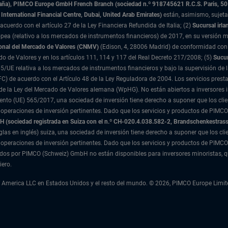
paña), PIMCO Europe GmbH French Branch (sociedad n.º 918745621 R.C.S. Paris,
50
International Financial Centre, Dubai, United Arab Emirates)
están, asimismo, sujeta
acuerdo con el artículo 27 de la Ley Financiera Refundida de Italia; (2)
Sucursal irla
ea (relativo a los mercados de instrumentos financieros) de 2017, en su versión m
onal del Mercado de Valores (CNMV)
(Edison, 4, 28006 Madrid) de conformidad con 
ado de Valores y en los artículos 111, 114 y 117 del Real Decreto 217/2008; (5)
Sucur
5/UE relativa a los mercados de instrumentos financieros y bajo la supervisión de 
 DIFC) de acuerdo con el Artículo 48 de la Ley Reguladora de 2004. Los servicios p
 2 de la Ley del Mercado de Valores alemana (WpHG). No están abiertos a inversores
nto (UE) 565/2017, una sociedad de inversión tiene derecho a suponer que los clie
 operaciones de inversión pertinentes. Dado que los servicios y productos de PIMCO
(sociedad registrada en Suiza con el n.º CH-020.4.038.582-2, Brandschenkestrass
iglas en inglés) suiza, una sociedad de inversión tiene derecho a suponer que los c
 operaciones de inversión pertinentes. Dado que los servicios y productos de PIMCO
stados por PIMCO (Schweiz) GmbH no están disponibles para inversores minoristas, 
iero.
merica LLC en Estados Unidos y el resto del mundo. © 2026, PIMCO Europe Limite