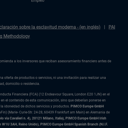
Empleo
claración sobre la esclavitud moderna - (en inglés)
PAI
g Methodology
ecomienda a los inversores que reciban asesoramiento financiero antes de
na oferta de productos o servicios, ni una invitación para realizar una
ad, domicilio o residencia.
Conducta Financiera (FCA) (12 Endeavour Square, London E20 1JN) en el
 en el contenido de esta comunicación, sino que deberían ponerse en
 la idoneidad de dichos servicios y productos.
PIMCO Europe GmbH
Fin) (Marie- Curie-Str. 24-28, 60439 Frankfurt am Main) en Alemania de
 via Cavalieri n. 4), 20121 Milano, Italia), PIMCO Europe GmbH Irish
on W1U 3AH, Reino Unido), PIMCO Europe GmbH Spanish Branch (N.I.F.