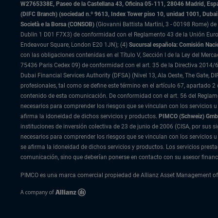
W2765338E, Paseo de la Castellana 43, Oficina 05-111, 28046 Madrid, Es
(DIFC Branch) (sociedad n.º 9613, Index Tower piso 10, unidad 1001, Dubai 
Società e la Borsa (CONSOB)
(Giovanni Battista Martini, 3 - 00198 Rome) de 
Dublin 1 D01 F7X3) de conformidad con el Reglamento 43 de la Unión Europ
Endeavour Square, London E20 1JN); (4)
Sucursal española: Comisión Naci
con las obligaciones contenidas en el Título V, Sección I de la Ley del Merc
75436 Paris Cedex 09) de conformidad con el art. 35 de la Directiva 2014/6
Dubai Financial Services Authority (DFSA) (Nivel 13, Ala Oeste, The Gate,
profesionales, tal como se define este término en el artículo 67, apartado
contenido de esta comunicación. De conformidad con el art. 56 del Reglame
necesarios para comprender los riesgos que se vinculan con los servicios u
afirma la idoneidad de dichos servicios y productos.
PIMCO (Schweiz) GmbH 
instituciones de inversión colectiva de 23 de junio de 2006 (CISA, por sus s
necesarios para comprender los riesgos que se vinculan con los servicios u
se afirma la idoneidad de dichos servicios y productos. Los servicios pre
comunicación, sino que deberían ponerse en contacto con su asesor financ
PIMCO es una marca comercial propiedad de Allianz Asset Management of A