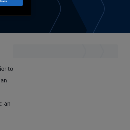
kies
ior to
ean
d an