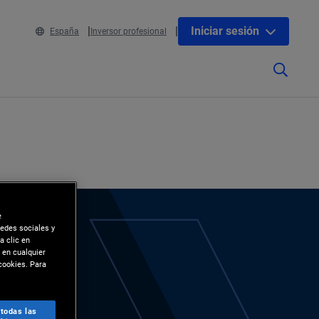
Iniciar sesión
España
Inversor profesional
e
redes sociales y
a clic en
 en cualquier
cookies. Para
 todas las