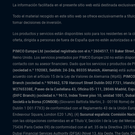
La información facilitada en el presente sitio web está destinada exclusiv
Todo el material recogido en este sitio web se ofrece exclusivamente a tít
tomar decisiones de inversión.
Los productos y servicios están disponibles solo para los residentes en la ci
oferta, dirigida a personas de fuera de España que no estén autorizadas a re
PIMCO Europe Ltd (sociedad registrada con el n.º 2604517
,
11 Baker Stree
Reino Unido. Los servicios prestados por PIMCO Europe Ltd no están dispo
contacto con su asesor financiero. Dado que los servicios y productos de P
(sociedad n.º 192083, Seidlstr. 24-24a, 80335 Munich, Alemania)
está auto
acuerdo con el artículo 15 de la Ley de Valores de Alemania (WpIG).
PIMCO E
Branch (sociedad n.º 909462, 57B Harcourt Street Dublin D02 F721, Irla
W2765338E, Paseo de la Castellana 43, Oficina 05-111, 28046 Madrid, Es
(DIFC Branch) (sociedad n.º 9613, Index Tower piso 10, unidad 1001, Dubai 
Società e la Borsa (CONSOB)
(Giovanni Battista Martini, 3 - 00198 Rome) de 
Dublin 1 D01 F7X3) de conformidad con el Reglamento 43 de la Unión Europ
Endeavour Square, London E20 1JN); (4)
Sucursal española: Comisión Naci
con las obligaciones contenidas en el Título V, Sección I de la Ley del Merc
75436 Paris Cedex 09) de conformidad con el art. 35 de la Directiva 2014/6
Dubai Financial Services Authority (DFSA) (Nivel 13, Ala Oeste, The Gate,