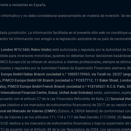
amente a residentes en España.
ulo informativo y no debe considerarse asesoramiento en materia de inversión. Se r
tada jurisdicción. La información facilitada en el presente sitio web no constituye u
cibir tal información con arreglo a la legislación aplicable de su país de nacionalid
t, London W1U 3AH, Reino Unido)
está autorizada y regulada por la Autoridad de 
nibles para inversores minoristas, quienes no deberían tomar decisiones basándose
IMCO Europe Ltd se ofrecen en exclusiva a clientes profesionales, siempre se afirma
rizadas y reguladas por la Autoridad Federal de Supervisión Financiera alemana (Ba
urope GmbH Italian Branch (sociedad n.º 10005170963, via Turati nn. 25/27 (angolo
nda), PIMCO Europe GmbH UK Branch (sociedad n.º FC037712, 11 Baker Street, Lond
paña), PIMCO Europe GmbH French Branch (sociedad n.º 918745621 R.C.S. Paris,
50
International Financial Centre, Dubai, United Arab Emirates)
están, asimismo, sujeta
acuerdo con el artículo 27 de la Ley Financiera Refundida de Italia; (2)
Sucursal irla
ea (relativo a los mercados de instrumentos financieros) de 2017, en su versión m
onal del Mercado de Valores (CNMV)
(Edison, 4, 28006 Madrid) de conformidad con 
ado de Valores y en los artículos 111, 114 y 117 del Real Decreto 217/2008; (5)
Sucur
5/UE relativa a los mercados de instrumentos financieros y bajo la supervisión de 
 DIFC) de acuerdo con el Artículo 48 de la Ley Reguladora de 2004. Los servicios p