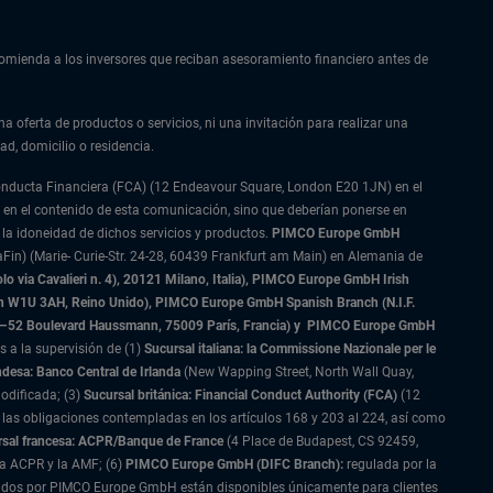
ecomienda a los inversores que reciban asesoramiento financiero antes de
na oferta de productos o servicios, ni una invitación para realizar una
ad, domicilio o residencia.
Conducta Financiera (FCA) (12 Endeavour Square, London E20 1JN) en el
 en el contenido de esta comunicación, sino que deberían ponerse en
 la idoneidad de dichos servicios y productos.
PIMCO Europe GmbH
Fin) (Marie- Curie-Str. 24-28, 60439 Frankfurt am Main) en Alemania de
 via Cavalieri n. 4), 20121 Milano, Italia), PIMCO Europe GmbH Irish
on W1U 3AH, Reino Unido), PIMCO Europe GmbH Spanish Branch (N.I.F.
–52 Boulevard Haussmann, 75009 París, Francia) y
PIMCO Europe GmbH
s a la supervisión de (1)
Sucursal italiana: la Commissione Nazionale per le
ndesa: Banco Central de Irlanda
(New Wapping Street, North Wall Quay,
odificada; (3)
Sucursal británica: Financial Conduct Authority (FCA)
(12
las obligaciones contempladas en los artículos 168 y 203 al 224, así como
sal francesa: ACPR/Banque de France
(4 Place de Budapest, CS 92459,
la ACPR y la AMF; (6)
PIMCO Europe GmbH (DIFC Branch):
regulada por la
restados por PIMCO Europe GmbH están disponibles únicamente para clientes