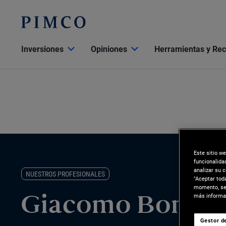
Inversiones
Opiniones
Herramientas y Re
Este sitio w
funcionalida
analizar su 
NUESTROS PROFESIONALES
"Aceptar tod
momento, sel
más informac
Giacomo Bonett
Gestor de