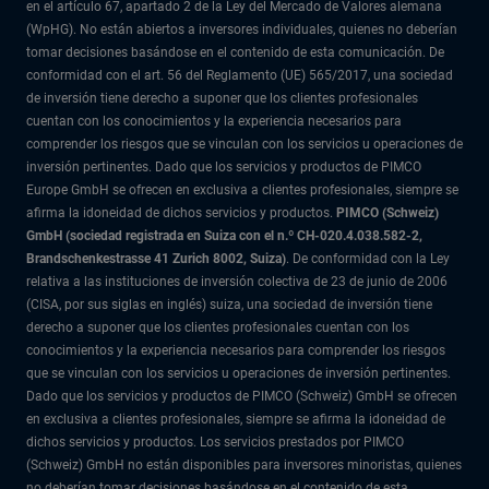
en el artículo 67, apartado 2 de la Ley del Mercado de Valores alemana
(WpHG). No están abiertos a inversores individuales, quienes no deberían
tomar decisiones basándose en el contenido de esta comunicación. De
conformidad con el art. 56 del Reglamento (UE) 565/2017, una sociedad
de inversión tiene derecho a suponer que los clientes profesionales
cuentan con los conocimientos y la experiencia necesarios para
comprender los riesgos que se vinculan con los servicios u operaciones de
inversión pertinentes. Dado que los servicios y productos de PIMCO
Europe GmbH se ofrecen en exclusiva a clientes profesionales, siempre se
afirma la idoneidad de dichos servicios y productos.
PIMCO (Schweiz)
GmbH (sociedad registrada en Suiza con el n.º CH-020.4.038.582-2,
Brandschenkestrasse 41 Zurich 8002, Suiza)
. De conformidad con la Ley
relativa a las instituciones de inversión colectiva de 23 de junio de 2006
(CISA, por sus siglas en inglés) suiza, una sociedad de inversión tiene
derecho a suponer que los clientes profesionales cuentan con los
conocimientos y la experiencia necesarios para comprender los riesgos
que se vinculan con los servicios u operaciones de inversión pertinentes.
Dado que los servicios y productos de PIMCO (Schweiz) GmbH se ofrecen
en exclusiva a clientes profesionales, siempre se afirma la idoneidad de
dichos servicios y productos. Los servicios prestados por PIMCO
(Schweiz) GmbH no están disponibles para inversores minoristas, quienes
no deberían tomar decisiones basándose en el contenido de esta