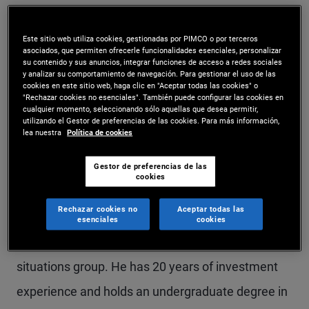
Mr. Michalovsky is an executive vice president and
Este sitio web utiliza cookies, gestionadas por PIMCO o por terceros
portfolio manager in the Newport Beach office,
asociados, que permiten ofrecerle funcionalidades esenciales, personalizar
su contenido y sus anuncios, integrar funciones de acceso a redes sociales
where he leads the firm's U.S. commercial real
y analizar su comportamiento de navegación. Para gestionar el uso de las
cookies en este sitio web, haga clic en "Aceptar todas las cookies" o
estate (CRE) equity and debt-related special
"Rechazar cookies no esenciales". También puede configurar las cookies en
cualquier momento, seleccionando sólo aquellas que desea permitir,
situations team. Mr. Michalovsky rejoined PIMCO
utilizando el Gestor de preferencias de las cookies. Para más información,
lea nuestra
Política de cookies
in 2024 and previously held a similar role with the
firm from 2012–2022. He spent the last two years
Gestor de preferencias de las
cookies
with ArrowMark Partners as head of CRE
Rechazar cookies no
Aceptar todas las
investments. Earlier in his career, he was a vice
esenciales
cookies
president in Deutsche Bank's real estate special
situations group. He has 20 years of investment
experience and holds an undergraduate degree in