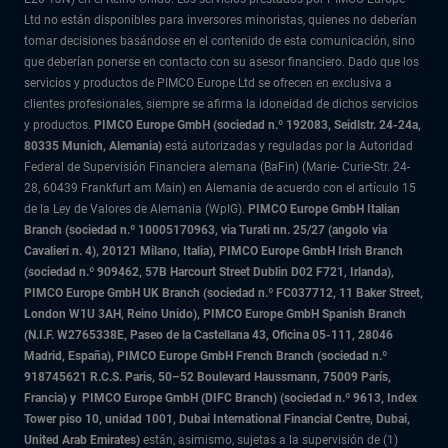
Ltd no están disponibles para inversores minoristas, quienes no deberían
tomar decisiones basándose en el contenido de esta comunicación, sino
que deberían ponerse en contacto con su asesor financiero. Dado que los
servicios y productos de PIMCO Europe Ltd se ofrecen en exclusiva a
clientes profesionales, siempre se afirma la idoneidad de dichos servicios
y productos.
PIMCO Europe GmbH (sociedad n.º 192083, Seidlstr. 24-24a,
80335 Munich, Alemania)
está autorizadas y reguladas por la Autoridad
Federal de Supervisión Financiera alemana (BaFin) (Marie- Curie-Str. 24-
28, 60439 Frankfurt am Main) en Alemania de acuerdo con el artículo 15
de la Ley de Valores de Alemania (WpIG).
PIMCO Europe GmbH Italian
Branch (sociedad n.º 10005170963, via Turati nn. 25/27 (angolo via
Cavalieri n. 4), 20121 Milano, Italia), PIMCO Europe GmbH Irish Branch
(sociedad n.º 909462, 57B Harcourt Street Dublin D02 F721, Irlanda),
PIMCO Europe GmbH UK Branch (sociedad n.º FC037712, 11 Baker Street,
London W1U 3AH, Reino Unido), PIMCO Europe GmbH Spanish Branch
(N.I.F. W2765338E, Paseo de la Castellana 43, Oficina 05-111, 28046
Madrid, España), PIMCO Europe GmbH French Branch (sociedad n.º
918745621 R.C.S. Paris,
50–52 Boulevard Haussmann, 75009 París,
Francia) y
PIMCO Europe GmbH (DIFC Branch) (sociedad n.º 9613, Index
Tower piso 10, unidad 1001, Dubai International Financial Centre, Dubai,
United Arab Emirates)
están, asimismo, sujetas a la supervisión de (1)