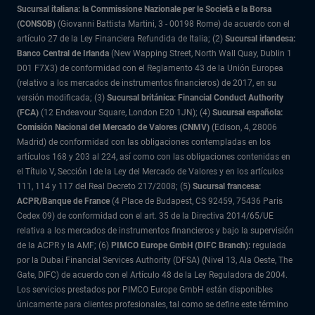
Sucursal italiana: la Commissione Nazionale per le Società e la Borsa
(CONSOB)
(Giovanni Battista Martini, 3 - 00198 Rome) de acuerdo con el
artículo 27 de la Ley Financiera Refundida de Italia; (2)
Sucursal irlandesa:
Banco Central de Irlanda
(New Wapping Street, North Wall Quay, Dublin 1
D01 F7X3) de conformidad con el Reglamento 43 de la Unión Europea
(relativo a los mercados de instrumentos financieros) de 2017, en su
versión modificada; (3)
Sucursal británica: Financial Conduct Authority
(FCA)
(12 Endeavour Square, London E20 1JN); (4)
Sucursal española:
Comisión Nacional del Mercado de Valores (CNMV)
(Edison, 4, 28006
Madrid) de conformidad con las obligaciones contempladas en los
artículos 168 y 203 al 224, así como con las obligaciones contenidas en
el Título V, Sección I de la Ley del Mercado de Valores y en los artículos
111, 114 y 117 del Real Decreto 217/2008; (5)
Sucursal francesa:
ACPR/Banque de France
(4 Place de Budapest, CS 92459, 75436 Paris
Cedex 09) de conformidad con el art. 35 de la Directiva 2014/65/UE
relativa a los mercados de instrumentos financieros y bajo la supervisión
de la ACPR y la AMF; (6)
PIMCO Europe GmbH (DIFC Branch):
regulada
por la Dubai Financial Services Authority (DFSA) (Nivel 13, Ala Oeste, The
Gate, DIFC) de acuerdo con el Artículo 48 de la Ley Reguladora de 2004.
Los servicios prestados por PIMCO Europe GmbH están disponibles
únicamente para clientes profesionales, tal como se define este término