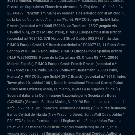
80335 Munich, Alemania)
está autorizadas y reguladas por la Autoridad
Federal de Supervisión Financiera alemana (BaFin) (Marie- Curie-Str. 24-
28, 60439 Frankfurt am Main) en Alemania de acuerdo con el artículo 15
de la Ley de Valores de Alemania (WpIG).
PIMCO Europe GmbH Italian
Branch (sociedad n.º 10005170963, via Turati nn. 25/27 (angolo via
Cavalieri n. 4), 20121 Milano, Italia), PIMCO Europe GmbH Irish Branch
(sociedad n.º 909462, 57B Harcourt Street Dublin D02 F721, Irlanda),
PIMCO Europe GmbH UK Branch (sociedad n.º FC037712, 11 Baker Street,
London W1U 3AH, Reino Unido), PIMCO Europe GmbH Spanish Branch
(N.I.F. W2765338E, Paseo de la Castellana 43, Oficina 05-111, 28046
Madrid, España), PIMCO Europe GmbH French Branch (sociedad n.º
918745621 R.C.S. Paris,
50–52 Boulevard Haussmann, 75009 París,
Francia) y
PIMCO Europe GmbH (DIFC Branch) (sociedad n.º 9613, Index
Tower piso 10, unidad 1001, Dubai International Financial Centre, Dubai,
United Arab Emirates)
están, asimismo, sujetas a la supervisión de (1)
Sucursal italiana: la Commissione Nazionale per le Società e la Borsa
(CONSOB)
(Giovanni Battista Martini, 3 - 00198 Rome) de acuerdo con el
artículo 27 de la Ley Financiera Refundida de Italia; (2)
Sucursal irlandesa:
Banco Central de Irlanda
(New Wapping Street, North Wall Quay, Dublin 1
D01 F7X3) de conformidad con el Reglamento 43 de la Unión Europea
(relativo a los mercados de instrumentos financieros) de 2017, en su
versión modificada; (3)
Sucursal británica: Financial Conduct Authority