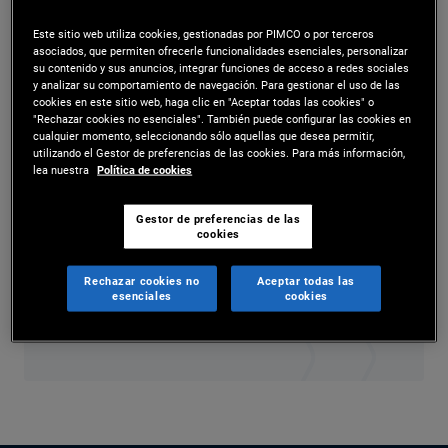
Mr. Berardy is a senior vice president and credit
Este sitio web utiliza cookies, gestionadas por PIMCO o por terceros
asociados, que permiten ofrecerle funcionalidades esenciales, personalizar
research analyst in the Newport Beach office.
su contenido y sus anuncios, integrar funciones de acceso a redes sociales
y analizar su comportamiento de navegación. Para gestionar el uso de las
Prior to joining PIMCO in 2016, he worked at
cookies en este sitio web, haga clic en "Aceptar todas las cookies" o
"Rechazar cookies no esenciales". También puede configurar las cookies en
Dodge & Cox, where he focused on global fixed
cualquier momento, seleccionando sólo aquellas que desea permitir,
utilizando el Gestor de preferencias de las cookies. Para más información,
income research. He has 13 years of investment
lea nuestra
Política de cookies
experience and holds an MBA from the University
Gestor de preferencias de las
cookies
of Chicago Booth School of Business and an
undergraduate degree from the University of
Rechazar cookies no
Aceptar todas las
esenciales
cookies
California, Berkeley.