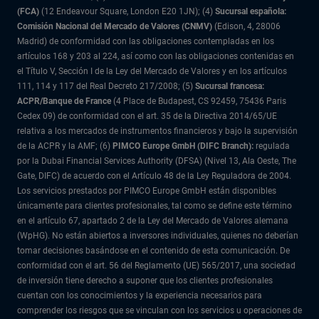
(FCA)
(12 Endeavour Square, London E20 1JN); (4)
Sucursal española:
Comisión Nacional del Mercado de Valores (CNMV)
(Edison, 4, 28006
Madrid) de conformidad con las obligaciones contempladas en los
artículos 168 y 203 al 224, así como con las obligaciones contenidas en
el Título V, Sección I de la Ley del Mercado de Valores y en los artículos
111, 114 y 117 del Real Decreto 217/2008; (5)
Sucursal francesa:
ACPR/Banque de France
(4 Place de Budapest, CS 92459, 75436 Paris
Cedex 09) de conformidad con el art. 35 de la Directiva 2014/65/UE
relativa a los mercados de instrumentos financieros y bajo la supervisión
de la ACPR y la AMF; (6)
PIMCO Europe GmbH (DIFC Branch):
regulada
por la Dubai Financial Services Authority (DFSA) (Nivel 13, Ala Oeste, The
Gate, DIFC) de acuerdo con el Artículo 48 de la Ley Reguladora de 2004.
Los servicios prestados por PIMCO Europe GmbH están disponibles
únicamente para clientes profesionales, tal como se define este término
en el artículo 67, apartado 2 de la Ley del Mercado de Valores alemana
(WpHG). No están abiertos a inversores individuales, quienes no deberían
tomar decisiones basándose en el contenido de esta comunicación. De
conformidad con el art. 56 del Reglamento (UE) 565/2017, una sociedad
de inversión tiene derecho a suponer que los clientes profesionales
cuentan con los conocimientos y la experiencia necesarios para
comprender los riesgos que se vinculan con los servicios u operaciones de