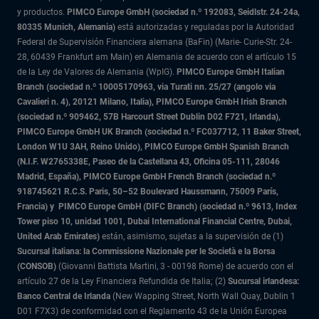
y productos.
PIMCO Europe GmbH (sociedad n.º 192083, Seidlstr. 24-24a,
80335 Munich, Alemania)
está autorizadas y reguladas por la Autoridad
Federal de Supervisión Financiera alemana (BaFin) (Marie- Curie-Str. 24-
28, 60439 Frankfurt am Main) en Alemania de acuerdo con el artículo 15
de la Ley de Valores de Alemania (WpIG).
PIMCO Europe GmbH Italian
Branch (sociedad n.º 10005170963, via Turati nn. 25/27 (angolo via
Cavalieri n. 4), 20121 Milano, Italia), PIMCO Europe GmbH Irish Branch
(sociedad n.º 909462, 57B Harcourt Street Dublin D02 F721, Irlanda),
PIMCO Europe GmbH UK Branch (sociedad n.º FC037712, 11 Baker Street,
London W1U 3AH, Reino Unido), PIMCO Europe GmbH Spanish Branch
(N.I.F. W2765338E, Paseo de la Castellana 43, Oficina 05-111, 28046
Madrid, España), PIMCO Europe GmbH French Branch (sociedad n.º
918745621 R.C.S. Paris,
50–52 Boulevard Haussmann, 75009 París,
Francia) y
PIMCO Europe GmbH (DIFC Branch) (sociedad n.º 9613, Index
Tower piso 10, unidad 1001, Dubai International Financial Centre, Dubai,
United Arab Emirates)
están, asimismo, sujetas a la supervisión de (1)
Sucursal italiana: la Commissione Nazionale per le Società e la Borsa
(CONSOB)
(Giovanni Battista Martini, 3 - 00198 Rome) de acuerdo con el
artículo 27 de la Ley Financiera Refundida de Italia; (2)
Sucursal irlandesa:
Banco Central de Irlanda
(New Wapping Street, North Wall Quay, Dublin 1
D01 F7X3) de conformidad con el Reglamento 43 de la Unión Europea