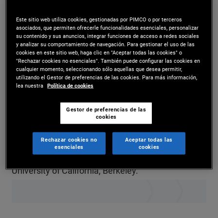
Ms. Chee is a senior vice president and equity
Este sitio web utiliza cookies, gestionadas por PIMCO o por terceros
asociados, que permiten ofrecerle funcionalidades esenciales, personalizar
derivatives trader in the New York office. Prior to
su contenido y sus anuncios, integrar funciones de acceso a redes sociales
y analizar su comportamiento de navegación. Para gestionar el uso de las
joining PIMCO in 2022, she was an equity
cookies en este sitio web, haga clic en "Aceptar todas las cookies" o
"Rechazar cookies no esenciales". También puede configurar las cookies en
derivatives sales-trader at BNP Paribas, Citigroup,
cualquier momento, seleccionando sólo aquellas que desea permitir,
utilizando el Gestor de preferencias de las cookies. Para más información,
and Societe Generale, specializing in equity
lea nuestra
Política de cookies
options and volatility strategies. She has 15 years
Gestor de preferencias de las
of investment experience and holds a master's
cookies
degree in financial engineering from Cornell
Rechazar cookies no
Aceptar todas las
esenciales
cookies
University and an undergraduate degree from the
University of California, Berkeley.