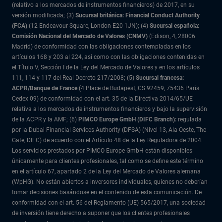
(relativo a los mercados de instrumentos financieros) de 2017, en su
versión modificada; (3)
Sucursal británica: Financial Conduct Authority
(FCA)
(12 Endeavour Square, London E20 1JN); (4)
Sucursal española:
Comisión Nacional del Mercado de Valores (CNMV)
(Edison, 4, 28006
Madrid) de conformidad con las obligaciones contempladas en los
artículos 168 y 203 al 224, así como con las obligaciones contenidas en
el Título V, Sección I de la Ley del Mercado de Valores y en los artículos
111, 114 y 117 del Real Decreto 217/2008; (5)
Sucursal francesa:
ACPR/Banque de France
(4 Place de Budapest, CS 92459, 75436 Paris
Cedex 09) de conformidad con el art. 35 de la Directiva 2014/65/UE
relativa a los mercados de instrumentos financieros y bajo la supervisión
de la ACPR y la AMF; (6)
PIMCO Europe GmbH (DIFC Branch):
regulada
por la Dubai Financial Services Authority (DFSA) (Nivel 13, Ala Oeste, The
Gate, DIFC) de acuerdo con el Artículo 48 de la Ley Reguladora de 2004.
Los servicios prestados por PIMCO Europe GmbH están disponibles
únicamente para clientes profesionales, tal como se define este término
en el artículo 67, apartado 2 de la Ley del Mercado de Valores alemana
(WpHG). No están abiertos a inversores individuales, quienes no deberían
tomar decisiones basándose en el contenido de esta comunicación. De
conformidad con el art. 56 del Reglamento (UE) 565/2017, una sociedad
de inversión tiene derecho a suponer que los clientes profesionales