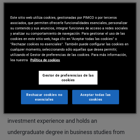
Mr. Jordan is a vice president and account
Este sitio web utiliza cookies, gestionadas por PIMCO o por terceros
manager in the London office, focusing on
asociados, que permiten ofrecerle funcionalidades esenciales, personalizar
su contenido y sus anuncios, integrar funciones de acceso a redes sociales
consultant clients in the U.K.. Previously, Mr.
y analizar su comportamiento de navegación. Para gestionar el uso de las
cookies en este sitio web, haga clic en "Aceptar todas las cookies" o
Jordan was a senior account associate covering
"Rechazar cookies no esenciales". También puede configurar las cookies en
cualquier momento, seleccionando sólo aquellas que desea permitir,
institutional clients in the Middle East and Africa.
utilizando el Gestor de preferencias de las cookies. Para más información,
lea nuestra
Política de cookies
Prior to that, he held roles in business
development support, and in portfolio compliance.
Gestor de preferencias de las
cookies
Prior to joining PIMCO in 2013, he worked in the
Rechazar cookies no
Aceptar todas las
Lloyd's of London insurance market at brokerage
esenciales
cookies
firm Pointon York Voss. He has 11 years of
investment experience and holds an
undergraduate degree in business studies from