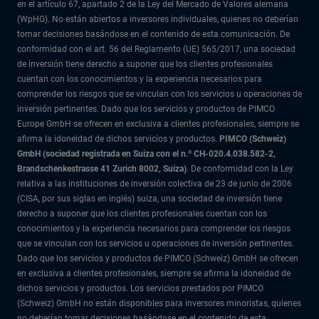
en el artículo 67, apartado 2 de la Ley del Mercado de Valores alemana
(WpHG). No están abiertos a inversores individuales, quienes no deberían
tomar decisiones basándose en el contenido de esta comunicación. De
conformidad con el art. 56 del Reglamento (UE) 565/2017, una sociedad
de inversión tiene derecho a suponer que los clientes profesionales
cuentan con los conocimientos y la experiencia necesarios para
comprender los riesgos que se vinculan con los servicios u operaciones de
inversión pertinentes. Dado que los servicios y productos de PIMCO
Europe GmbH se ofrecen en exclusiva a clientes profesionales, siempre se
afirma la idoneidad de dichos servicios y productos.
PIMCO (Schweiz)
GmbH (sociedad registrada en Suiza con el n.º CH-020.4.038.582-2,
Brandschenkestrasse 41 Zurich 8002, Suiza)
. De conformidad con la Ley
relativa a las instituciones de inversión colectiva de 23 de junio de 2006
(CISA, por sus siglas en inglés) suiza, una sociedad de inversión tiene
derecho a suponer que los clientes profesionales cuentan con los
conocimientos y la experiencia necesarios para comprender los riesgos
que se vinculan con los servicios u operaciones de inversión pertinentes.
Dado que los servicios y productos de PIMCO (Schweiz) GmbH se ofrecen
en exclusiva a clientes profesionales, siempre se afirma la idoneidad de
dichos servicios y productos. Los servicios prestados por PIMCO
(Schweiz) GmbH no están disponibles para inversores minoristas, quienes
no deberían tomar decisiones basándose en el contenido de esta