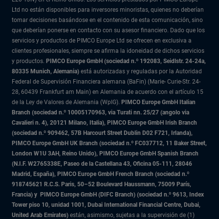
Ltd no están disponibles para inversores minoristas, quienes no deberían
tomar decisiones basándose en el contenido de esta comunicación, sino
que deberían ponerse en contacto con su asesor financiero. Dado que los
servicios y productos de PIMCO Europe Ltd se ofrecen en exclusiva a
clientes profesionales, siempre se afirma la idoneidad de dichos servicios
y productos.
PIMCO Europe GmbH (sociedad n.º 192083, Seidlstr. 24-24a,
80335 Munich, Alemania)
está autorizadas y reguladas por la Autoridad
Federal de Supervisión Financiera alemana (BaFin) (Marie- Curie-Str. 24-
28, 60439 Frankfurt am Main) en Alemania de acuerdo con el artículo 15
de la Ley de Valores de Alemania (WpIG).
PIMCO Europe GmbH Italian
Branch (sociedad n.º 10005170963, via Turati nn. 25/27 (angolo via
Cavalieri n. 4), 20121 Milano, Italia), PIMCO Europe GmbH Irish Branch
(sociedad n.º 909462, 57B Harcourt Street Dublin D02 F721, Irlanda),
PIMCO Europe GmbH UK Branch (sociedad n.º FC037712, 11 Baker Street,
London W1U 3AH, Reino Unido), PIMCO Europe GmbH Spanish Branch
(N.I.F. W2765338E, Paseo de la Castellana 43, Oficina 05-111, 28046
Madrid, España), PIMCO Europe GmbH French Branch (sociedad n.º
918745621 R.C.S. Paris,
50–52 Boulevard Haussmann, 75009 París,
Francia) y
PIMCO Europe GmbH (DIFC Branch) (sociedad n.º 9613, Index
Tower piso 10, unidad 1001, Dubai International Financial Centre, Dubai,
United Arab Emirates)
están, asimismo, sujetas a la supervisión de (1)