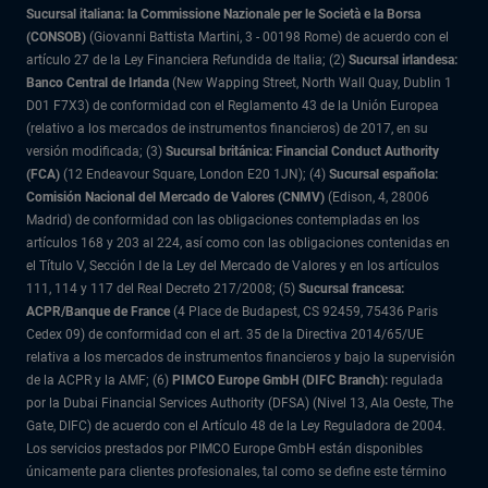
Sucursal italiana: la Commissione Nazionale per le Società e la Borsa
(CONSOB)
(Giovanni Battista Martini, 3 - 00198 Rome) de acuerdo con el
artículo 27 de la Ley Financiera Refundida de Italia; (2)
Sucursal irlandesa:
Banco Central de Irlanda
(New Wapping Street, North Wall Quay, Dublin 1
D01 F7X3) de conformidad con el Reglamento 43 de la Unión Europea
(relativo a los mercados de instrumentos financieros) de 2017, en su
versión modificada; (3)
Sucursal británica: Financial Conduct Authority
(FCA)
(12 Endeavour Square, London E20 1JN); (4)
Sucursal española:
Comisión Nacional del Mercado de Valores (CNMV)
(Edison, 4, 28006
Madrid) de conformidad con las obligaciones contempladas en los
artículos 168 y 203 al 224, así como con las obligaciones contenidas en
el Título V, Sección I de la Ley del Mercado de Valores y en los artículos
111, 114 y 117 del Real Decreto 217/2008; (5)
Sucursal francesa:
ACPR/Banque de France
(4 Place de Budapest, CS 92459, 75436 Paris
Cedex 09) de conformidad con el art. 35 de la Directiva 2014/65/UE
relativa a los mercados de instrumentos financieros y bajo la supervisión
de la ACPR y la AMF; (6)
PIMCO Europe GmbH (DIFC Branch):
regulada
por la Dubai Financial Services Authority (DFSA) (Nivel 13, Ala Oeste, The
Gate, DIFC) de acuerdo con el Artículo 48 de la Ley Reguladora de 2004.
Los servicios prestados por PIMCO Europe GmbH están disponibles
únicamente para clientes profesionales, tal como se define este término