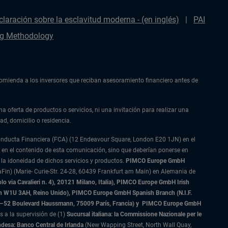
claración sobre la esclavitud moderna - (en inglés)
PAI
g Methodology
ecomienda a los inversores que reciban asesoramiento financiero antes de
na oferta de productos o servicios, ni una invitación para realizar una
ad, domicilio o residencia.
Conducta Financiera (FCA) (12 Endeavour Square, London E20 1JN) en el
 en el contenido de esta comunicación, sino que deberían ponerse en
 la idoneidad de dichos servicios y productos.
PIMCO Europe GmbH
Fin) (Marie- Curie-Str. 24-28, 60439 Frankfurt am Main) en Alemania de
 via Cavalieri n. 4), 20121 Milano, Italia), PIMCO Europe GmbH Irish
on W1U 3AH, Reino Unido), PIMCO Europe GmbH Spanish Branch (N.I.F.
–52 Boulevard Haussmann, 75009 París, Francia) y
PIMCO Europe GmbH
s a la supervisión de (1)
Sucursal italiana: la Commissione Nazionale per le
ndesa: Banco Central de Irlanda
(New Wapping Street, North Wall Quay,