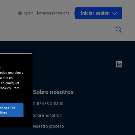
Iniciar sesión
Spain
Inversor profesional
e
redes sociales y
a clic en
 en cualquier
cookies. Para
os
Sobre nosotros
QUIÉNES SOMOS
 todas las
kies
Sobre nosotros
Nuestro proceso