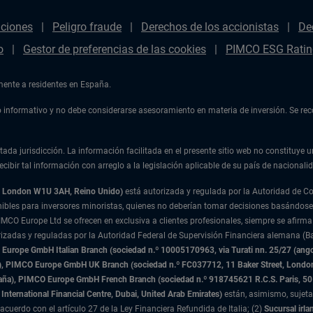
aciones
Peligro fraude
Derechos de los accionistas
De
o
Gestor de preferencias de las cookies
PIMCO ESG Ratin
amente a residentes en España.
ulo informativo y no debe considerarse asesoramiento en materia de inversión. Se r
tada jurisdicción. La información facilitada en el presente sitio web no constituye u
cibir tal información con arreglo a la legislación aplicable de su país de nacionalid
t, London W1U 3AH, Reino Unido)
está autorizada y regulada por la Autoridad de 
nibles para inversores minoristas, quienes no deberían tomar decisiones basándose
IMCO Europe Ltd se ofrecen en exclusiva a clientes profesionales, siempre se afirma
rizadas y reguladas por la Autoridad Federal de Supervisión Financiera alemana (Ba
urope GmbH Italian Branch (sociedad n.º 10005170963, via Turati nn. 25/27 (angolo
nda), PIMCO Europe GmbH UK Branch (sociedad n.º FC037712, 11 Baker Street, Lond
paña), PIMCO Europe GmbH French Branch (sociedad n.º 918745621 R.C.S. Paris,
50
International Financial Centre, Dubai, United Arab Emirates)
están, asimismo, sujeta
acuerdo con el artículo 27 de la Ley Financiera Refundida de Italia; (2)
Sucursal irla