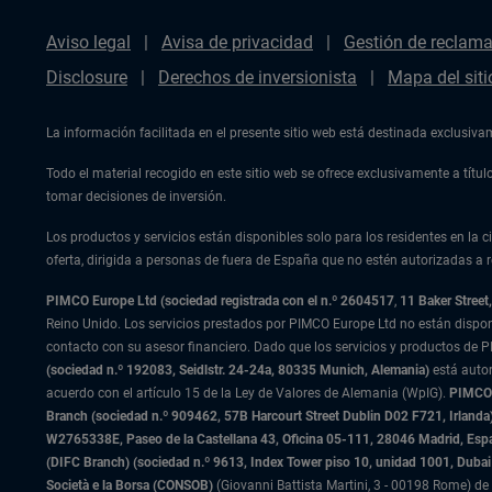
Aviso legal
Avisa de privacidad
Gestión de reclam
Disclosure
Derechos de inversionista
Mapa del siti
La información facilitada en el presente sitio web está destinada exclusiv
Todo el material recogido en este sitio web se ofrece exclusivamente a tít
tomar decisiones de inversión.
Los productos y servicios están disponibles solo para los residentes en la ci
oferta, dirigida a personas de fuera de España que no estén autorizadas a re
PIMCO Europe Ltd (sociedad registrada con el n.º 2604517
,
11 Baker Stree
Reino Unido. Los servicios prestados por PIMCO Europe Ltd no están dispo
contacto con su asesor financiero. Dado que los servicios y productos de P
(sociedad n.º 192083, Seidlstr. 24-24a, 80335 Munich, Alemania)
está auto
acuerdo con el artículo 15 de la Ley de Valores de Alemania (WpIG).
PIMCO E
Branch (sociedad n.º 909462, 57B Harcourt Street Dublin D02 F721, Irla
W2765338E, Paseo de la Castellana 43, Oficina 05-111, 28046 Madrid, Es
(DIFC Branch) (sociedad n.º 9613, Index Tower piso 10, unidad 1001, Dubai 
Società e la Borsa (CONSOB)
(Giovanni Battista Martini, 3 - 00198 Rome) de 