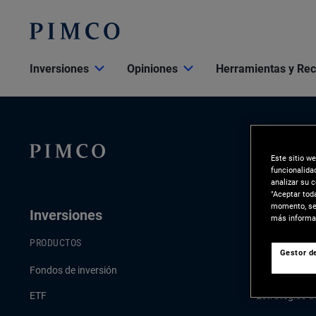
Inversiones
Opiniones
Herramientas y Re
Este sitio w
funcionalida
analizar su 
"Aceptar tod
momento, sel
Inversiones
Opinione
más informac
PRODUCTOS
ÚLTIMAS PER
Gestor de
Fondos de inversión
Comentario e
ETF
Estrategias d