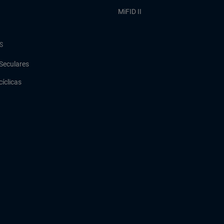
MiFID II
S
Seculares
cíclicas