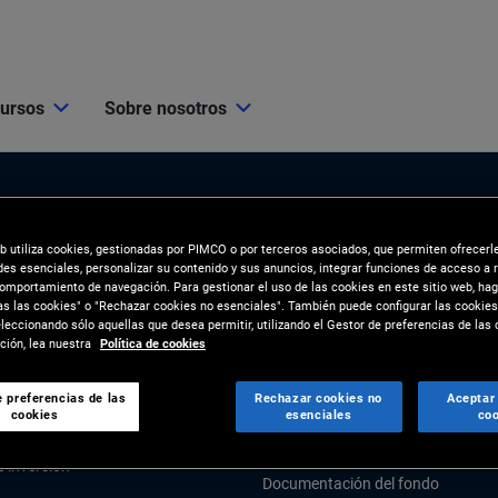
cursos
Sobre nosotros
eb utiliza cookies, gestionadas por PIMCO o por terceros asociados, que permiten ofrecerl
des esenciales, personalizar su contenido y sus anuncios, integrar funciones de acceso a 
comportamiento de navegación. Para gestionar el uso de las cookies en este sitio web, hag
as las cookies" o "Rechazar cookies no esenciales". También puede configurar las cookies
eccionando sólo aquellas que desea permitir, utilizando el Gestor de preferencias de las 
s
Herramientas y Recurs
ión, lea nuestra
Política de cookies
SPECTIVAS
Client Solutions & Analytics
 preferencias de las
Rechazar cookies no
Aceptar
cookies
esenciales
coo
conómico y de mercados
RECURSOS
e inversión
Documentación del fondo