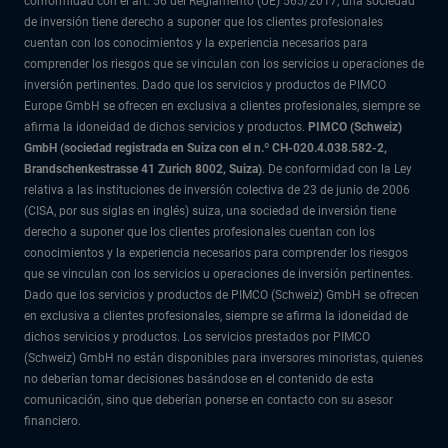
conformidad con el art. 56 del Reglamento (UE) 565/2017, una sociedad
de inversión tiene derecho a suponer que los clientes profesionales
cuentan con los conocimientos y la experiencia necesarios para
comprender los riesgos que se vinculan con los servicios u operaciones de
inversión pertinentes. Dado que los servicios y productos de PIMCO
Europe GmbH se ofrecen en exclusiva a clientes profesionales, siempre se
afirma la idoneidad de dichos servicios y productos.
PIMCO (Schweiz)
GmbH (sociedad registrada en Suiza con el n.º CH-020.4.038.582-2,
Brandschenkestrasse 41 Zurich 8002, Suiza)
. De conformidad con la Ley
relativa a las instituciones de inversión colectiva de 23 de junio de 2006
(CISA, por sus siglas en inglés) suiza, una sociedad de inversión tiene
derecho a suponer que los clientes profesionales cuentan con los
conocimientos y la experiencia necesarios para comprender los riesgos
que se vinculan con los servicios u operaciones de inversión pertinentes.
Dado que los servicios y productos de PIMCO (Schweiz) GmbH se ofrecen
en exclusiva a clientes profesionales, siempre se afirma la idoneidad de
dichos servicios y productos. Los servicios prestados por PIMCO
(Schweiz) GmbH no están disponibles para inversores minoristas, quienes
no deberían tomar decisiones basándose en el contenido de esta
comunicación, sino que deberían ponerse en contacto con su asesor
financiero.