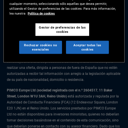
cualquier momento, seleccionando sólo aquellas que desea permitir,
La información facilitada en el presente sitio web está destinada
utilizando el Gestor de preferencias de las cookies. Para más información,
exclusivamente a residentes en España.
lea nuestra
Política de cookies
Todo el material recogido en este sitio web se ofrece exclusivamente a
título informativo y no debe considerarse asesoramiento en materia de
Gestor de preferencias de las
cookies
inversión. Se recomienda a los inversores que reciban asesoramiento
financiero antes de tomar decisiones de inversión.
Rechazar cookies no
Aceptar todas las
esenciales
cookies
Los productos y servicios están disponibles solo para los residentes en la
citada jurisdicción. La información facilitada en el presente sitio web no
constituye una oferta de productos o servicios, ni una invitación para
realizar una oferta, dirigida a personas de fuera de España que no estén
autorizadas a recibir tal información con arreglo a la legislación aplicable
de su país de nacionalidad, domicilio o residencia.
PIMCO Europe Ltd (sociedad registrada con el n.º 2604517
,
11 Baker
Street, London W1U 3AH, Reino Unido)
está autorizada y regulada por la
Autoridad de Conducta Financiera (FCA) (12 Endeavour Square, London
E20 1JN) en el Reino Unido. Los servicios prestados por PIMCO Europe
Ltd no están disponibles para inversores minoristas, quienes no deberían
tomar decisiones basándose en el contenido de esta comunicación, sino
que deberían ponerse en contacto con su asesor financiero. Dado que los