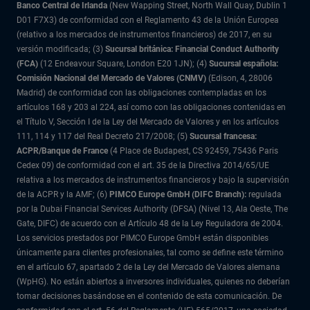
Banco Central de Irlanda
(New Wapping Street, North Wall Quay, Dublin 1
D01 F7X3) de conformidad con el Reglamento 43 de la Unión Europea
(relativo a los mercados de instrumentos financieros) de 2017, en su
versión modificada; (3)
Sucursal británica: Financial Conduct Authority
(FCA)
(12 Endeavour Square, London E20 1JN); (4)
Sucursal española:
Comisión Nacional del Mercado de Valores (CNMV)
(Edison, 4, 28006
Madrid) de conformidad con las obligaciones contempladas en los
artículos 168 y 203 al 224, así como con las obligaciones contenidas en
el Título V, Sección I de la Ley del Mercado de Valores y en los artículos
111, 114 y 117 del Real Decreto 217/2008; (5)
Sucursal francesa:
ACPR/Banque de France
(4 Place de Budapest, CS 92459, 75436 Paris
Cedex 09) de conformidad con el art. 35 de la Directiva 2014/65/UE
relativa a los mercados de instrumentos financieros y bajo la supervisión
de la ACPR y la AMF; (6)
PIMCO Europe GmbH (DIFC Branch):
regulada
por la Dubai Financial Services Authority (DFSA) (Nivel 13, Ala Oeste, The
Gate, DIFC) de acuerdo con el Artículo 48 de la Ley Reguladora de 2004.
Los servicios prestados por PIMCO Europe GmbH están disponibles
únicamente para clientes profesionales, tal como se define este término
en el artículo 67, apartado 2 de la Ley del Mercado de Valores alemana
(WpHG). No están abiertos a inversores individuales, quienes no deberían
tomar decisiones basándose en el contenido de esta comunicación. De