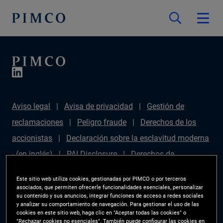
Aviso legal
Avisa de privacidad
Gestión de
reclamaciones
Peligro fraude
Derechos de los
accionistas
Declaración sobre la esclavitud moderna
- (en inglés)
PAI Disclosure
Derechos de
inversionista
Mapa del sitio
Gestor de
Este sitio web utiliza cookies, gestionadas por PIMCO o por terceros
preferencias de las cookies
PIMCO ESG Rating
asociados, que permiten ofrecerle funcionalidades esenciales, personalizar
su contenido y sus anuncios, integrar funciones de acceso a redes sociales
Methodology
y analizar su comportamiento de navegación. Para gestionar el uso de las
cookies en este sitio web, haga clic en "Aceptar todas las cookies" o
"Rechazar cookies no esenciales". También puede configurar las cookies en