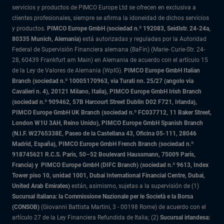
servicios y productos de PIMCO Europe Ltd se ofrecen en exclusiva a
clientes profesionales, siempre se afirma la idoneidad de dichos servicios
y productos.
PIMCO Europe GmbH (sociedad n.º 192083, Seidlstr. 24-24a,
80335 Munich, Alemania)
está autorizadas y reguladas por la Autoridad
Federal de Supervisión Financiera alemana (BaFin) (Marie- Curie-Str. 24-
28, 60439 Frankfurt am Main) en Alemania de acuerdo con el artículo 15
de la Ley de Valores de Alemania (WpIG).
PIMCO Europe GmbH Italian
Branch (sociedad n.º 10005170963, via Turati nn. 25/27 (angolo via
Cavalieri n. 4), 20121 Milano, Italia), PIMCO Europe GmbH Irish Branch
(sociedad n.º 909462, 57B Harcourt Street Dublin D02 F721, Irlanda),
PIMCO Europe GmbH UK Branch (sociedad n.º FC037712, 11 Baker Street,
London W1U 3AH, Reino Unido), PIMCO Europe GmbH Spanish Branch
(N.I.F. W2765338E, Paseo de la Castellana 43, Oficina 05-111, 28046
Madrid, España), PIMCO Europe GmbH French Branch (sociedad n.º
918745621 R.C.S. Paris,
50–52 Boulevard Haussmann, 75009 París,
Francia) y
PIMCO Europe GmbH (DIFC Branch) (sociedad n.º 9613, Index
Tower piso 10, unidad 1001, Dubai International Financial Centre, Dubai,
United Arab Emirates)
están, asimismo, sujetas a la supervisión de (1)
Sucursal italiana: la Commissione Nazionale per le Società e la Borsa
(CONSOB)
(Giovanni Battista Martini, 3 - 00198 Rome) de acuerdo con el
artículo 27 de la Ley Financiera Refundida de Italia; (2)
Sucursal irlandesa: