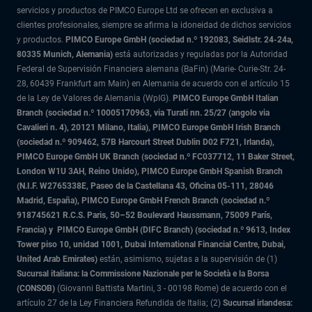
servicios y productos de PIMCO Europe Ltd se ofrecen en exclusiva a
clientes profesionales, siempre se afirma la idoneidad de dichos servicios
y productos.
PIMCO Europe GmbH (sociedad n.º 192083, Seidlstr. 24-24a,
80335 Munich, Alemania)
está autorizadas y reguladas por la Autoridad
Federal de Supervisión Financiera alemana (BaFin) (Marie- Curie-Str. 24-
28, 60439 Frankfurt am Main) en Alemania de acuerdo con el artículo 15
de la Ley de Valores de Alemania (WpIG).
PIMCO Europe GmbH Italian
Branch (sociedad n.º 10005170963, via Turati nn. 25/27 (angolo via
Cavalieri n. 4), 20121 Milano, Italia), PIMCO Europe GmbH Irish Branch
(sociedad n.º 909462, 57B Harcourt Street Dublin D02 F721, Irlanda),
PIMCO Europe GmbH UK Branch (sociedad n.º FC037712, 11 Baker Street,
London W1U 3AH, Reino Unido), PIMCO Europe GmbH Spanish Branch
(N.I.F. W2765338E, Paseo de la Castellana 43, Oficina 05-111, 28046
Madrid, España), PIMCO Europe GmbH French Branch (sociedad n.º
918745621 R.C.S. Paris,
50–52 Boulevard Haussmann, 75009 París,
Francia) y
PIMCO Europe GmbH (DIFC Branch) (sociedad n.º 9613, Index
Tower piso 10, unidad 1001, Dubai International Financial Centre, Dubai,
United Arab Emirates)
están, asimismo, sujetas a la supervisión de (1)
Sucursal italiana: la Commissione Nazionale per le Società e la Borsa
(CONSOB)
(Giovanni Battista Martini, 3 - 00198 Rome) de acuerdo con el
artículo 27 de la Ley Financiera Refundida de Italia; (2)
Sucursal irlandesa: