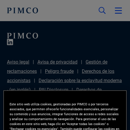
Aviso legal
Avisa de privacidad
Gestión de
reclamaciones
Peligro fraude
Derechos de los
accionistas
Declaración sobre la esclavitud moderna
- (en inglés)
PAI Disclosure
Derechos de
inversionista
Mapa del sitio
Gestor de
Este sitio web utiliza cookies, gestionadas por PIMCO o por terceros
preferencias de las cookies
PIMCO ESG Rating
asociados, que permiten ofrecerle funcionalidades esenciales, personalizar
su contenido y sus anuncios, integrar funciones de acceso a redes sociales
Methodology
y analizar su comportamiento de navegación. Para gestionar el uso de las
cookies en este sitio web, haga clic en "Aceptar todas las cookies" o
"Rechazar cookies no esenciales". También puede configurar las cookies en