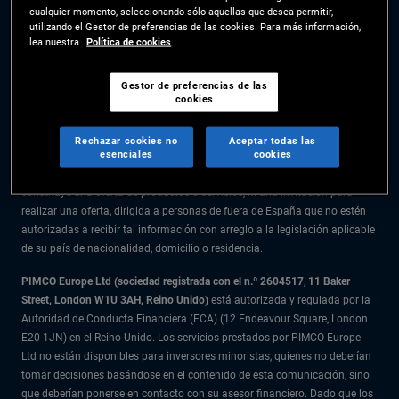
cualquier momento, seleccionando sólo aquellas que desea permitir,
La información facilitada en el presente sitio web está destinada
utilizando el Gestor de preferencias de las cookies. Para más información,
exclusivamente a residentes en España.
lea nuestra
Política de cookies
Todo el material recogido en este sitio web se ofrece exclusivamente a
título informativo y no debe considerarse asesoramiento en materia de
Gestor de preferencias de las
cookies
inversión. Se recomienda a los inversores que reciban asesoramiento
financiero antes de tomar decisiones de inversión.
Rechazar cookies no
Aceptar todas las
esenciales
cookies
Los productos y servicios están disponibles solo para los residentes en la
citada jurisdicción. La información facilitada en el presente sitio web no
constituye una oferta de productos o servicios, ni una invitación para
realizar una oferta, dirigida a personas de fuera de España que no estén
autorizadas a recibir tal información con arreglo a la legislación aplicable
de su país de nacionalidad, domicilio o residencia.
PIMCO Europe Ltd (sociedad registrada con el n.º 2604517
,
11 Baker
Street, London W1U 3AH, Reino Unido)
está autorizada y regulada por la
Autoridad de Conducta Financiera (FCA) (12 Endeavour Square, London
E20 1JN) en el Reino Unido. Los servicios prestados por PIMCO Europe
Ltd no están disponibles para inversores minoristas, quienes no deberían
tomar decisiones basándose en el contenido de esta comunicación, sino
que deberían ponerse en contacto con su asesor financiero. Dado que los