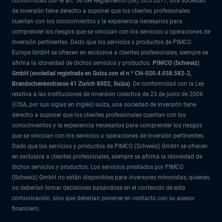
conformidad con el art. 56 del Reglamento (UE) 565/2017, una sociedad
de inversión tiene derecho a suponer que los clientes profesionales
cuentan con los conocimientos y la experiencia necesarios para
comprender los riesgos que se vinculan con los servicios u operaciones de
inversión pertinentes. Dado que los servicios y productos de PIMCO
Europe GmbH se ofrecen en exclusiva a clientes profesionales, siempre se
afirma la idoneidad de dichos servicios y productos.
PIMCO (Schweiz)
GmbH (sociedad registrada en Suiza con el n.º CH-020.4.038.582-2,
Brandschenkestrasse 41 Zurich 8002, Suiza)
. De conformidad con la Ley
relativa a las instituciones de inversión colectiva de 23 de junio de 2006
(CISA, por sus siglas en inglés) suiza, una sociedad de inversión tiene
derecho a suponer que los clientes profesionales cuentan con los
conocimientos y la experiencia necesarios para comprender los riesgos
que se vinculan con los servicios u operaciones de inversión pertinentes.
Dado que los servicios y productos de PIMCO (Schweiz) GmbH se ofrecen
en exclusiva a clientes profesionales, siempre se afirma la idoneidad de
dichos servicios y productos. Los servicios prestados por PIMCO
(Schweiz) GmbH no están disponibles para inversores minoristas, quienes
no deberían tomar decisiones basándose en el contenido de esta
comunicación, sino que deberían ponerse en contacto con su asesor
financiero.