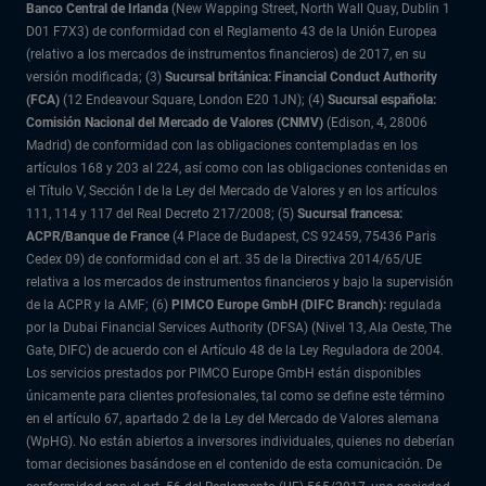
Banco Central de Irlanda
(New Wapping Street, North Wall Quay, Dublin 1
D01 F7X3) de conformidad con el Reglamento 43 de la Unión Europea
(relativo a los mercados de instrumentos financieros) de 2017, en su
versión modificada; (3)
Sucursal británica: Financial Conduct Authority
(FCA)
(12 Endeavour Square, London E20 1JN); (4)
Sucursal española:
Comisión Nacional del Mercado de Valores (CNMV)
(Edison, 4, 28006
Madrid) de conformidad con las obligaciones contempladas en los
artículos 168 y 203 al 224, así como con las obligaciones contenidas en
el Título V, Sección I de la Ley del Mercado de Valores y en los artículos
111, 114 y 117 del Real Decreto 217/2008; (5)
Sucursal francesa:
ACPR/Banque de France
(4 Place de Budapest, CS 92459, 75436 Paris
Cedex 09) de conformidad con el art. 35 de la Directiva 2014/65/UE
relativa a los mercados de instrumentos financieros y bajo la supervisión
de la ACPR y la AMF; (6)
PIMCO Europe GmbH (DIFC Branch):
regulada
por la Dubai Financial Services Authority (DFSA) (Nivel 13, Ala Oeste, The
Gate, DIFC) de acuerdo con el Artículo 48 de la Ley Reguladora de 2004.
Los servicios prestados por PIMCO Europe GmbH están disponibles
únicamente para clientes profesionales, tal como se define este término
en el artículo 67, apartado 2 de la Ley del Mercado de Valores alemana
(WpHG). No están abiertos a inversores individuales, quienes no deberían
tomar decisiones basándose en el contenido de esta comunicación. De