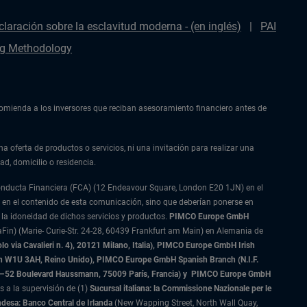
claración sobre la esclavitud moderna - (en inglés)
PAI
g Methodology
ecomienda a los inversores que reciban asesoramiento financiero antes de
na oferta de productos o servicios, ni una invitación para realizar una
ad, domicilio o residencia.
Conducta Financiera (FCA) (12 Endeavour Square, London E20 1JN) en el
 en el contenido de esta comunicación, sino que deberían ponerse en
 la idoneidad de dichos servicios y productos.
PIMCO Europe GmbH
Fin) (Marie- Curie-Str. 24-28, 60439 Frankfurt am Main) en Alemania de
 via Cavalieri n. 4), 20121 Milano, Italia), PIMCO Europe GmbH Irish
on W1U 3AH, Reino Unido), PIMCO Europe GmbH Spanish Branch (N.I.F.
–52 Boulevard Haussmann, 75009 París, Francia) y
PIMCO Europe GmbH
s a la supervisión de (1)
Sucursal italiana: la Commissione Nazionale per le
ndesa: Banco Central de Irlanda
(New Wapping Street, North Wall Quay,