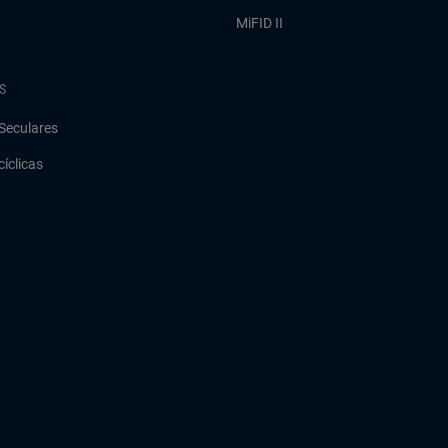
MiFID II
S
Seculares
cíclicas