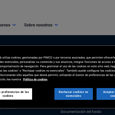
cursos
Sobre nosotros
eb utiliza cookies, gestionadas por PIMCO o por terceros asociados, que permiten ofrecerl
des esenciales, personalizar su contenido y sus anuncios, integrar funciones de acceso a 
comportamiento de navegación. Para gestionar el uso de las cookies en este sitio web, hag
as las cookies" o "Rechazar cookies no esenciales". También puede configurar las cookies
eccionando sólo aquellas que desea permitir, utilizando el Gestor de preferencias de las 
s
Herramientas y Recurs
ión, lea nuestra
Política de cookies
SPECTIVAS
Client Solutions & Analytics
 preferencias de las
Rechazar cookies no
Aceptar
cookies
esenciales
coo
conómico y de mercados
RECURSOS
e inversión
Documentación del fondo