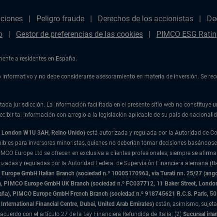
aciones
Peligro fraude
Derechos de los accionistas
De
o
Gestor de preferencias de las cookies
PIMCO ESG Ratin
amente a residentes en España.
ulo informativo y no debe considerarse asesoramiento en materia de inversión. Se r
tada jurisdicción. La información facilitada en el presente sitio web no constituye u
cibir tal información con arreglo a la legislación aplicable de su país de nacionalid
t, London W1U 3AH, Reino Unido)
está autorizada y regulada por la Autoridad de 
nibles para inversores minoristas, quienes no deberían tomar decisiones basándose
IMCO Europe Ltd se ofrecen en exclusiva a clientes profesionales, siempre se afirma
rizadas y reguladas por la Autoridad Federal de Supervisión Financiera alemana (Ba
urope GmbH Italian Branch (sociedad n.º 10005170963, via Turati nn. 25/27 (angolo
nda), PIMCO Europe GmbH UK Branch (sociedad n.º FC037712, 11 Baker Street, Lond
paña), PIMCO Europe GmbH French Branch (sociedad n.º 918745621 R.C.S. Paris,
50
International Financial Centre, Dubai, United Arab Emirates)
están, asimismo, sujeta
acuerdo con el artículo 27 de la Ley Financiera Refundida de Italia; (2)
Sucursal irla