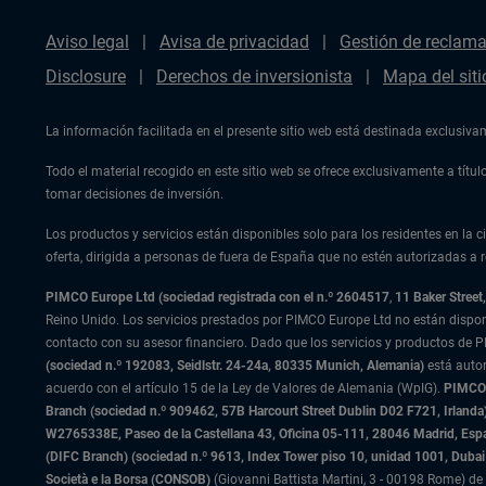
Aviso legal
Avisa de privacidad
Gestión de reclam
Disclosure
Derechos de inversionista
Mapa del siti
La información facilitada en el presente sitio web está destinada exclusiv
Todo el material recogido en este sitio web se ofrece exclusivamente a tít
tomar decisiones de inversión.
Los productos y servicios están disponibles solo para los residentes en la ci
oferta, dirigida a personas de fuera de España que no estén autorizadas a re
PIMCO Europe Ltd (sociedad registrada con el n.º 2604517
,
11 Baker Stree
Reino Unido. Los servicios prestados por PIMCO Europe Ltd no están dispo
contacto con su asesor financiero. Dado que los servicios y productos de P
(sociedad n.º 192083, Seidlstr. 24-24a, 80335 Munich, Alemania)
está auto
acuerdo con el artículo 15 de la Ley de Valores de Alemania (WpIG).
PIMCO E
Branch (sociedad n.º 909462, 57B Harcourt Street Dublin D02 F721, Irla
W2765338E, Paseo de la Castellana 43, Oficina 05-111, 28046 Madrid, Es
(DIFC Branch) (sociedad n.º 9613, Index Tower piso 10, unidad 1001, Dubai 
Società e la Borsa (CONSOB)
(Giovanni Battista Martini, 3 - 00198 Rome) de 