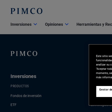
Inversiones
Opiniones
Herramientas y Re
Este sitio w
funcionalida
analizar su 
"Aceptar tod
momento, sel
Inversiones
Opinione
más informac
PRODUCTOS
ÚLTIMAS PER
Gestor de
Fondos de inversión
Comentario e
ETF
Estrategias d