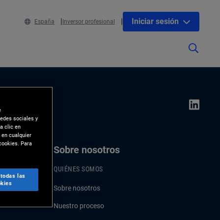
Iniciar sesión
España
Inversor profesional
e
redes sociales y
a clic en
 en cualquier
cookies. Para
os
Sobre nosotros
QUIÉNES SOMOS
 todas las
kies
Sobre nosotros
Nuestro proceso