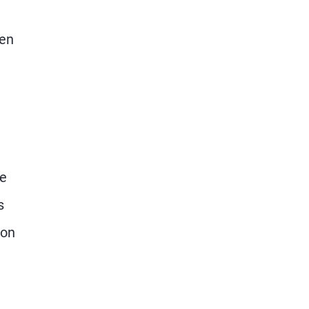
 en
de
s
son