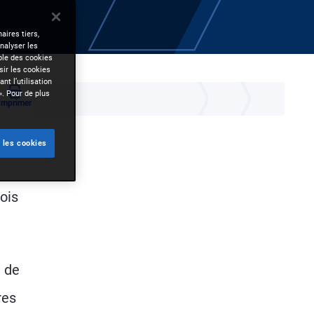
aires tiers,
nalyser les
mble des cookies
sir les cookies
nt l’utilisation
». Pour de plus
Imprimer
 les cookies
ois
e de
res