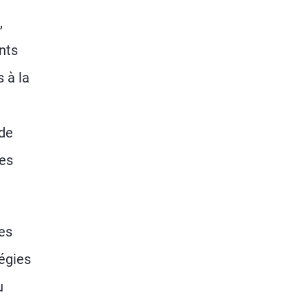
,
nts
 à la
 de
res
des
tégies
u