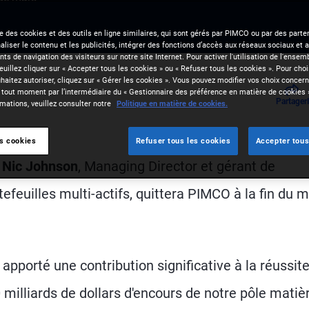
se des cookies et des outils en ligne similaires, qui sont gérés par PIMCO ou par des parten
liser le contenu et les publicités, intégrer des fonctions d’accès aux réseaux sociaux et a
s de navigation des visiteurs sur notre site Internet. Pour activer l'utilisation de l'ense
veuillez cliquer sur « Accepter tous les cookies » ou « Refuser tous les cookies ». Pour choi
aitez autoriser, cliquez sur « Gérer les cookies ». Vous pouvez modifier vos choix concerna
 tout moment par l’intermédiaire du « Gestionnaire des préférence en matière de cookies 
Partager
mations, veuillez consulter notre
Politique en matière de cookies.
es cookies
Refuser tous les cookies
Accepter tous
–
Nic Johnson
, Managing Director et gérant de
efeuilles multi-actifs, quittera PIMCO à la fin du m
pporté une contribution significative à la réussit
 milliards de dollars d'encours de notre pôle matiè