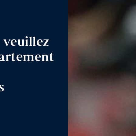
 veuillez
partement
s