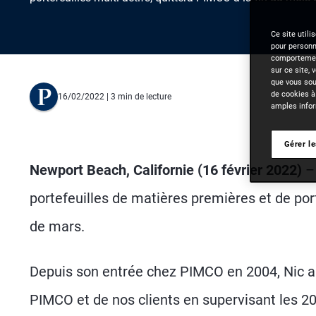
Ce site utili
pour personna
comportement
sur ce site, 
que vous souh
de cookies à
16/02/2022
| 3 min de lecture
amples infor
Gérer l
Newport Beach, Californie (16 février 2022)
portefeuilles de matières premières et de port
de mars.
Depuis son entrée chez PIMCO en 2004, Nic a a
PIMCO et de nos clients en supervisant les 20