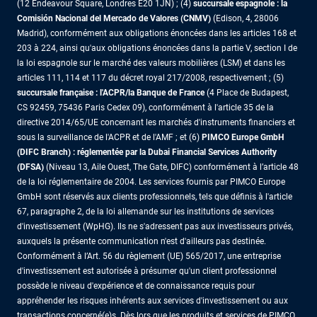
(12 Endeavour Square, Londres E20 1JN) ; (4)
succursale espagnole : la
Comisión Nacional del Mercado de Valores (CNMV)
(Edison, 4, 28006
Madrid), conformément aux obligations énoncées dans les articles 168 et
203 à 224, ainsi qu'aux obligations énoncées dans la partie V, section I de
la loi espagnole sur le marché des valeurs mobilières (LSM) et dans les
articles 111, 114 et 117 du décret royal 217/2008, respectivement ; (5)
succursale française : l'ACPR/la Banque de France
(4 Place de Budapest,
CS 92459, 75436 Paris Cedex 09), conformément à l'article 35 de la
directive 2014/65/UE concernant les marchés d'instruments financiers et
sous la surveillance de l'ACPR et de l'AMF ; et (6)
PIMCO Europe GmbH
(DIFC Branch) : réglementée par la Dubai Financial Services Authority
(DFSA)
(Niveau 13, Aile Ouest, The Gate, DIFC) conformément à l’article 48
de la loi réglementaire de 2004. Les services fournis par PIMCO Europe
GmbH sont réservés aux clients professionnels, tels que définis à l'article
67, paragraphe 2, de la loi allemande sur les institutions de services
d'investissement (WpHG). Ils ne s'adressent pas aux investisseurs privés,
auxquels la présente communication n'est d'ailleurs pas destinée.
Conformément à l’Art. 56 du règlement (UE) 565/2017, une entreprise
d'investissement est autorisée à présumer qu'un client professionnel
possède le niveau d'expérience et de connaissance requis pour
appréhender les risques inhérents aux services d'investissement ou aux
transactions concerné(e)s. Dès lors que les produits et services de PIMCO