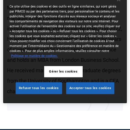
Ce site utilise des cookies et des outils en ligne similaires, qui sont gérés
Mr. Parker is a vice president and an account
par PIMCO ou par des partenaires tiers, pour personnaliser le contenu et les
publicités, intégrer des fonctions d’accès aux réseaux sociaux et analyser
manager in the London office, focusing on U.K.
les comportements de navigation des visiteurs sur notre site Internet. Pour
activer l'utilisation de l'ensemble des cookies sur ce site, veuillez cliquer sur
institutional clients. Prior to joining PIMCO in 2022,
« Accepter tous les cookies » ou « Refuser tous les cookies ». Pour choisir
les cookies que vous souhaitez autoriser, cliquez sur « Gérer les cookies ».
he worked in the energy sector. He has nine years
Vous pouvez modifier vos choix concernant l’utilisation de cookies à tout
moment par l’intermédiaire du « Gestionnaire des préférence en matière de
of investment and financial services experience
cookies ». Pour de plus amples informations, veuillez consulter notre
Politique en matière de cookies.
and holds an MBA from London Business School.
He received master's and undergraduate degrees
Gérer les cookies
from the University of Southampton and is a CFA
Refuser tous les cookies
Accepter tous les cookies
charterholder.