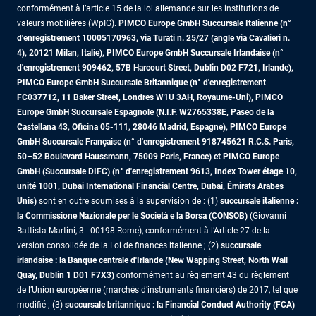
conformément à l’article 15 de la loi allemande sur les institutions de
valeurs mobilières (WpIG).
PIMCO Europe GmbH Succursale Italienne (n°
d'enregistrement 10005170963, via Turati n. 25/27 (angle via Cavalieri n.
4), 20121 Milan, Italie), PIMCO Europe GmbH Succursale Irlandaise (n°
d'enregistrement 909462, 57B Harcourt Street, Dublin D02 F721, Irlande),
PIMCO Europe GmbH Succursale Britannique (n° d'enregistrement
FC037712, 11 Baker Street, Londres W1U 3AH, Royaume-Uni), PIMCO
Europe GmbH Succursale Espagnole (N.I.F. W2765338E, Paseo de la
Castellana 43, Oficina 05-111, 28046 Madrid, Espagne), PIMCO Europe
GmbH Succursale Française (n° d'enregistrement 918745621 R.C.S. Paris,
50–52 Boulevard Haussmann, 75009 Paris, France)
et PIMCO Europe
GmbH (Succursale DIFC) (n° d'enregistrement 9613, Index Tower étage 10,
unité 1001, Dubai International Financial Centre, Dubai, Émirats Arabes
Unis)
sont en outre soumises à la supervision de : (1)
succursale italienne :
la Commissione Nazionale per le Società e la Borsa (CONSOB)
(Giovanni
Battista Martini, 3 - 00198 Rome), conformément à l’Article 27 de la
version consolidée de la Loi de finances italienne ; (2)
succursale
irlandaise : la Banque centrale d'Irlande (New Wapping Street, North Wall
Quay, Dublin 1 D01 F7X3)
conformément au règlement 43 du règlement
de l’Union européenne (marchés d’instruments financiers) de 2017, tel que
modifié ; (3)
succursale britannique : la Financial Conduct Authority (FCA)