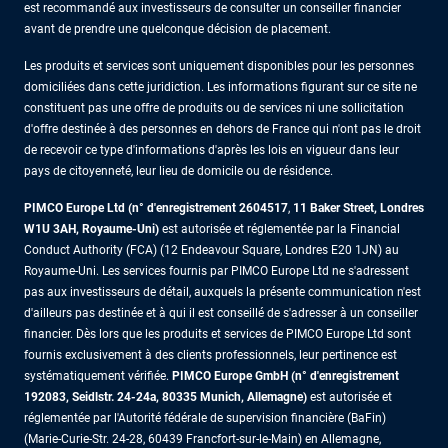
est recommandé aux investisseurs de consulter un conseiller financier
avant de prendre une quelconque décision de placement.
Les produits et services sont uniquement disponibles pour les personnes
domiciliées dans cette juridiction. Les informations figurant sur ce site ne
constituent pas une offre de produits ou de services ni une sollicitation
d'offre destinée à des personnes en dehors de France qui n'ont pas le droit
de recevoir ce type d'informations d'après les lois en vigueur dans leur
pays de citoyenneté, leur lieu de domicile ou de résidence.
PIMCO Europe Ltd (n° d'enregistrement 2604517
,
11 Baker Street, Londres
W1U 3AH, Royaume-Uni)
est autorisée et réglementée par la Financial
Conduct Authority (FCA) (12 Endeavour Square, Londres E20 1JN) au
Royaume-Uni. Les services fournis par PIMCO Europe Ltd ne s'adressent
pas aux investisseurs de détail, auxquels la présente communication n'est
d'ailleurs pas destinée et à qui il est conseillé de s'adresser à un conseiller
financier. Dès lors que les produits et services de PIMCO Europe Ltd sont
fournis exclusivement à des clients professionnels, leur pertinence est
systématiquement vérifiée.
PIMCO Europe GmbH (n° d'enregistrement
192083, Seidlstr. 24-24a, 80335 Munich, Allemagne)
est autorisée et
réglementée par l'Autorité fédérale de supervision financière (BaFin)
(Marie-Curie-Str. 24-28, 60439 Francfort-sur-le-Main) en Allemagne,