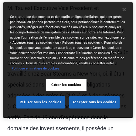
M. Tsu est Executive Vice President et
Ce site utilise des cookies et des outils en ligne similaires, qui sont gérés
gestionnaire de portefeuilles au bureau de New
par PIMCO ou par des partenaires tiers, pour personnaliser le contenu et les
publicités, intégrer des fonctions d’accès aux réseaux sociaux et analyser
York, où il est spécialisé dans les titres adossés à
les comportements de navigation des visiteurs sur notre site Internet. Pour
activer l'utilisation de l'ensemble des cookies sur ce site, veuillez cliquer sur
des créances hypothécaires commerciales («
« Accepter tous les cookies » ou « Refuser tous les cookies ». Pour choisir
les cookies que vous souhaitez autoriser, cliquez sur « Gérer les cookies ».
CMBS ») et les obligations adossées à des prêts («
Vous pouvez modifier vos choix concernant l’utilisation de cookies à tout
moment par l’intermédiaire du « Gestionnaire des préférence en matière de
CLO »). Avant de rejoindre PIMCO en 2008, il a
cookies ». Pour de plus amples informations, veuillez consulter notre
Politique en matière de cookies.
travaillé chez Bear Stearns à New York, où il était
spécialisé dans la syndication d’obligations
Gérer les cookies
adossées à des prêts (« CLO ») et à des créances
Refuser tous les cookies
Accepter tous les cookies
(« CDO ») et d’autres transactions adossées à des
actifs. Fort de 19 ans d’expérience dans le
domaine des investissements, il possède un