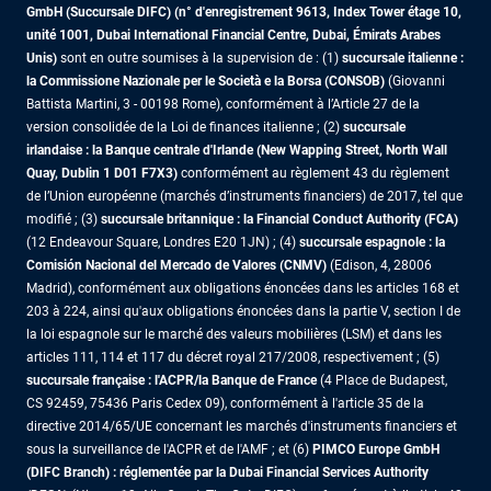
GmbH (Succursale DIFC) (n° d'enregistrement 9613, Index Tower étage 10,
unité 1001, Dubai International Financial Centre, Dubai, Émirats Arabes
Unis)
sont en outre soumises à la supervision de : (1)
succursale italienne :
la Commissione Nazionale per le Società e la Borsa (CONSOB)
(Giovanni
Battista Martini, 3 - 00198 Rome), conformément à l’Article 27 de la
version consolidée de la Loi de finances italienne ; (2)
succursale
irlandaise : la Banque centrale d'Irlande (New Wapping Street, North Wall
Quay, Dublin 1 D01 F7X3)
conformément au règlement 43 du règlement
de l’Union européenne (marchés d’instruments financiers) de 2017, tel que
modifié ; (3)
succursale britannique : la Financial Conduct Authority (FCA)
(12 Endeavour Square, Londres E20 1JN) ; (4)
succursale espagnole : la
Comisión Nacional del Mercado de Valores (CNMV)
(Edison, 4, 28006
Madrid), conformément aux obligations énoncées dans les articles 168 et
203 à 224, ainsi qu'aux obligations énoncées dans la partie V, section I de
la loi espagnole sur le marché des valeurs mobilières (LSM) et dans les
articles 111, 114 et 117 du décret royal 217/2008, respectivement ; (5)
succursale française : l'ACPR/la Banque de France
(4 Place de Budapest,
CS 92459, 75436 Paris Cedex 09), conformément à l'article 35 de la
directive 2014/65/UE concernant les marchés d'instruments financiers et
sous la surveillance de l'ACPR et de l'AMF ; et (6)
PIMCO Europe GmbH
(DIFC Branch) : réglementée par la Dubai Financial Services Authority