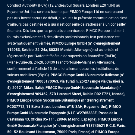
Conduct Authority (FCA) (12 Endeavour Square, Londres E20 1JN) au
Royaume-Uni. Les services fournis par PIMCO Europe Ltd ne s'adressent
pas aux investisseurs de détail, auxquels la présente communication n'est
d'ailleurs pas destinée et à qui il est conseillé de s'adresser à un conseiller
financier. Dès lors que les produits et services de PIMCO Europe Ltd sont
fournis exclusivement à des clients professionnels, leur pertinence est
systématiquement vérifiée.
PIMCO Europe GmbH (n° d'enregistrement
192083, Seidlstr. 24-24a, 80335 Munich, Allemagne)
est autorisée et
réglementée par l'Autorité fédérale de supervision financière (BaFin)
(Marie-Curie-Str. 24-28, 60439 Francfort-sur-le-Main) en Allemagne,
conformément à l’article 15 de la loi allemande sur les institutions de
valeurs mobilières (WpIG).
PIMCO Europe GmbH Succursale Italienne (n°
d'enregistrement 10005170963, via Turati n. 25/27 (angle via Cavalieri n.
4), 20121 Milan, Italie), PIMCO Europe GmbH Succursale Irlandaise (n°
d'enregistrement 909462, 57B Harcourt Street, Dublin D02 F721, Irlande),
PIMCO Europe GmbH Succursale Britannique (n° d'enregistrement
FC037712, 11 Baker Street, Londres W1U 3AH, Royaume-Uni), PIMCO
Europe GmbH Succursale Espagnole (N.I.F. W2765338E, Paseo de la
Castellana 43, Oficina 05-111, 28046 Madrid, Espagne), PIMCO Europe
GmbH Succursale Française (n° d'enregistrement 918745621 R.C.S. Paris,
50–52 Boulevard Haussmann, 75009 Paris, France)
et PIMCO Europe