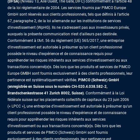
(DFSA)
(Niveau 13, Aile Ouest, The Gate, DIFC) conformément à l’article 48
de la loi réglementaire de 2004. Les services fournis par PIMCO Europe
GmbH sont réservés aux clients professionnels, tels que définis à l'article
67, paragraphe 2, de la loi allemande sur les institutions de services
d'investissement (WpHG). Ils ne s'adressent pas aux investisseurs privés,
auxquels la présente communication n'est d'ailleurs pas destinée.
Conformément à l’Art. 56 du règlement (UE) 565/2017, une entreprise
d'investissement est autorisée à présumer qu'un client professionnel
possède le niveau d'expérience et de connaissance requis pour
appréhender les risques inhérents aux services d'investissement ou aux
transactions concerné(e)s. Dès lors que les produits et services de PIMCO
Europe GMBH sont fournis exclusivement à des clients professionnels, leur
pertinence est systématiquement vérifiée.
PIMCO (Schweiz) GmbH
(enregistrée en Suisse sous le numéro CH-020.4.038.582-2,
Brandschenkestrasse 41 Zurich 8002, Suisse)
. Conformément à la Loi
fédérale suisse sur les placements collectifs de capitaux du 23 juin 2006
(« LPCC »), une entreprise d'investissement est autorisée à présumer qu'un
client professionnel possède le niveau d'expérience et de connaissance
requis pour appréhender les risques inhérents aux services
d'investissement ou aux transactions concerné(e)s. Dès lors que les
produits et services de PIMCO (Schweiz) GmbH sont fournis
exclusivement à des clients professionnels, leur pertinence est