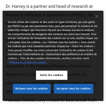
Dr. Harvey is a partner and head of research at
Research Affiliates, a subadvisor to PIMCO. He
Ce site utilise des cookies et des outils en ligne similaires, qui sont gérés
leads strategic research and product
par PIMCO ou par des partenaires tiers, pour personnaliser le contenu et les
publicités, intégrer des fonctions d’accès aux réseaux sociaux et analyser
development, and he is a member of Research
les comportements de navigation des visiteurs sur notre site Internet. Pour
activer l'utilisation de l'ensemble des cookies sur ce site, veuillez cliquer sur
Affiliates' Investment Committee. He is also a
« Accepter tous les cookies » ou « Refuser tous les cookies ». Pour choisir
les cookies que vous souhaitez autoriser, cliquez sur « Gérer les cookies ».
professor of finance at the Fuqua School of
Vous pouvez modifier vos choix concernant l’utilisation de cookies à tout
moment par l’intermédiaire du « Gestionnaire des préférence en matière de
Business at Duke University and a research
cookies ». Pour de plus amples informations, veuillez consulter notre
Politique en matière de cookies.
associate of the National Bureau of Economic
Research in Cambridge, Massachusetts. Dr.
Gérer les cookies
Harvey has published over 150 scholarly articles,
Refuser tous les cookies
Accepter tous les cookies
and three times he has received the Bernstein
Fabozzi/Jacobs Levy Award for best article from