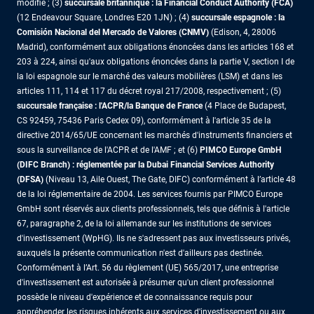
modifié ; (3)
succursale britannique : la Financial Conduct Authority (FCA)
(12 Endeavour Square, Londres E20 1JN) ; (4)
succursale espagnole : la
Comisión Nacional del Mercado de Valores (CNMV)
(Edison, 4, 28006
Madrid), conformément aux obligations énoncées dans les articles 168 et
203 à 224, ainsi qu'aux obligations énoncées dans la partie V, section I de
la loi espagnole sur le marché des valeurs mobilières (LSM) et dans les
articles 111, 114 et 117 du décret royal 217/2008, respectivement ; (5)
succursale française : l'ACPR/la Banque de France
(4 Place de Budapest,
CS 92459, 75436 Paris Cedex 09), conformément à l'article 35 de la
directive 2014/65/UE concernant les marchés d'instruments financiers et
sous la surveillance de l'ACPR et de l'AMF ; et (6)
PIMCO Europe GmbH
(DIFC Branch) : réglementée par la Dubai Financial Services Authority
(DFSA)
(Niveau 13, Aile Ouest, The Gate, DIFC) conformément à l’article 48
de la loi réglementaire de 2004. Les services fournis par PIMCO Europe
GmbH sont réservés aux clients professionnels, tels que définis à l'article
67, paragraphe 2, de la loi allemande sur les institutions de services
d'investissement (WpHG). Ils ne s'adressent pas aux investisseurs privés,
auxquels la présente communication n'est d'ailleurs pas destinée.
Conformément à l’Art. 56 du règlement (UE) 565/2017, une entreprise
d'investissement est autorisée à présumer qu'un client professionnel
possède le niveau d'expérience et de connaissance requis pour
appréhender les risques inhérents aux services d'investissement ou aux