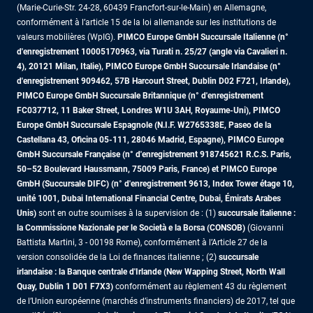
(Marie-Curie-Str. 24-28, 60439 Francfort-sur-le-Main) en Allemagne,
conformément à l’article 15 de la loi allemande sur les institutions de
valeurs mobilières (WpIG).
PIMCO Europe GmbH Succursale Italienne (n°
d'enregistrement 10005170963, via Turati n. 25/27 (angle via Cavalieri n.
4), 20121 Milan, Italie), PIMCO Europe GmbH Succursale Irlandaise (n°
d'enregistrement 909462, 57B Harcourt Street, Dublin D02 F721, Irlande),
PIMCO Europe GmbH Succursale Britannique (n° d'enregistrement
FC037712, 11 Baker Street, Londres W1U 3AH, Royaume-Uni), PIMCO
Europe GmbH Succursale Espagnole (N.I.F. W2765338E, Paseo de la
Castellana 43, Oficina 05-111, 28046 Madrid, Espagne), PIMCO Europe
GmbH Succursale Française (n° d'enregistrement 918745621 R.C.S. Paris,
50–52 Boulevard Haussmann, 75009 Paris, France)
et PIMCO Europe
GmbH (Succursale DIFC) (n° d'enregistrement 9613, Index Tower étage 10,
unité 1001, Dubai International Financial Centre, Dubai, Émirats Arabes
Unis)
sont en outre soumises à la supervision de : (1)
succursale italienne :
la Commissione Nazionale per le Società e la Borsa (CONSOB)
(Giovanni
Battista Martini, 3 - 00198 Rome), conformément à l’Article 27 de la
version consolidée de la Loi de finances italienne ; (2)
succursale
irlandaise : la Banque centrale d'Irlande (New Wapping Street, North Wall
Quay, Dublin 1 D01 F7X3)
conformément au règlement 43 du règlement
de l’Union européenne (marchés d’instruments financiers) de 2017, tel que