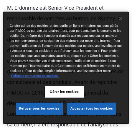
M. Erdonmez est Senior Vice President et
responsable de comptes au bureau de Sydney. Il
Ce site utilise des cookies et des outils en ligne similaires, qui sont gérés
est responsable du service clientèle et du
par PIMCO ou par des partenaires tiers, pour personnaliser le contenu et les
publicités, intégrer des fonctions d’accès aux réseaux sociaux et analyser
développement des activités dans les segments
les comportements de navigation des visiteurs sur notre site Internet. Pour
activer l'utilisation de l'ensemble des cookies sur ce site, veuillez cliquer sur
de l'assurance, des entreprises et de la
« Accepter tous les cookies » ou « Refuser tous les cookies ». Pour choisir
les cookies que vous souhaitez autoriser, cliquez sur « Gérer les cookies ».
consultance. Il était auparavant à la tête du
Vous pouvez modifier vos choix concernant l’utilisation de cookies à tout
moment par l’intermédiaire du « Gestionnaire des préférence en matière de
groupe en charge de la recherche, des services de
cookies ». Pour de plus amples informations, veuillez consulter notre
Politique en matière de cookies.
consultance et des produits. Avant de rejoindre
PIMCO en 2015, il était directeur général du
Gérer les cookies
département Managed Funds Research de
Refuser tous les cookies
Accepter tous les cookies
Lonsec, avant d'y être nommé CEO. Plus tôt dans
sa carrière, il a été responsable de l’analyse des