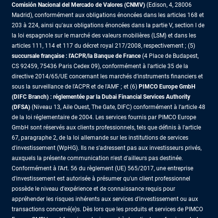
Comisión Nacional del Mercado de Valores (CNMV)
(Edison, 4, 28006
Madrid), conformément aux obligations énoncées dans les articles 168 et
203 à 224, ainsi qu'aux obligations énoncées dans la partie V, section I de
la loi espagnole sur le marché des valeurs mobilières (LSM) et dans les
articles 111, 114 et 117 du décret royal 217/2008, respectivement ; (5)
succursale française : l'ACPR/la Banque de France
(4 Place de Budapest,
CS 92459, 75436 Paris Cedex 09), conformément à l'article 35 de la
directive 2014/65/UE concernant les marchés d'instruments financiers et
sous la surveillance de l'ACPR et de l'AMF ; et (6)
PIMCO Europe GmbH
(DIFC Branch) : réglementée par la Dubai Financial Services Authority
(DFSA)
(Niveau 13, Aile Ouest, The Gate, DIFC) conformément à l’article 48
de la loi réglementaire de 2004. Les services fournis par PIMCO Europe
GmbH sont réservés aux clients professionnels, tels que définis à l'article
67, paragraphe 2, de la loi allemande sur les institutions de services
d'investissement (WpHG). Ils ne s'adressent pas aux investisseurs privés,
auxquels la présente communication n'est d'ailleurs pas destinée.
Conformément à l’Art. 56 du règlement (UE) 565/2017, une entreprise
d'investissement est autorisée à présumer qu'un client professionnel
possède le niveau d'expérience et de connaissance requis pour
appréhender les risques inhérents aux services d'investissement ou aux
transactions concerné(e)s. Dès lors que les produits et services de PIMCO