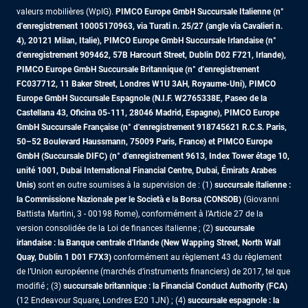
valeurs mobilières (WpIG).
PIMCO Europe GmbH Succursale Italienne (n°
d'enregistrement 10005170963, via Turati n. 25/27 (angle via Cavalieri n.
4), 20121 Milan, Italie), PIMCO Europe GmbH Succursale Irlandaise (n°
d'enregistrement 909462, 57B Harcourt Street, Dublin D02 F721, Irlande),
PIMCO Europe GmbH Succursale Britannique (n° d'enregistrement
FC037712, 11 Baker Street, Londres W1U 3AH, Royaume-Uni), PIMCO
Europe GmbH Succursale Espagnole (N.I.F. W2765338E, Paseo de la
Castellana 43, Oficina 05-111, 28046 Madrid, Espagne), PIMCO Europe
GmbH Succursale Française (n° d'enregistrement 918745621 R.C.S. Paris,
50–52 Boulevard Haussmann, 75009 Paris, France)
et PIMCO Europe
GmbH (Succursale DIFC) (n° d'enregistrement 9613, Index Tower étage 10,
unité 1001, Dubai International Financial Centre, Dubai, Émirats Arabes
Unis)
sont en outre soumises à la supervision de : (1)
succursale italienne :
la Commissione Nazionale per le Società e la Borsa (CONSOB)
(Giovanni
Battista Martini, 3 - 00198 Rome), conformément à l’Article 27 de la
version consolidée de la Loi de finances italienne ; (2)
succursale
irlandaise : la Banque centrale d'Irlande (New Wapping Street, North Wall
Quay, Dublin 1 D01 F7X3)
conformément au règlement 43 du règlement
de l’Union européenne (marchés d’instruments financiers) de 2017, tel que
modifié ; (3)
succursale britannique : la Financial Conduct Authority (FCA)
(12 Endeavour Square, Londres E20 1JN) ; (4)
succursale espagnole : la