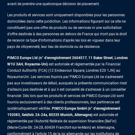
avant de prendre une quelconque décision de placement.
Les produits et services sont uniquement disponibles pour les personnes
domiciliées dans cette juridiction. Les informations figurant sur ce site ne
constituent pas une offre de produits ou de services ni une sollicitation
d'offre destinée à des personnes en dehors de France qui n'ont pas le droit
de recevoir ce type d'informations d'après les lois en vigueur dans leur
pays de citoyenneté, leur lieu de domicile ou de résidence.
PIMCO Europe Ltd (n° d'enregistrement 2604517
,
11 Baker Street, Londres
W1U 3AH, Royaume-Uni)
est autorisée et réglementée par la Financial
Conduct Authority (FCA) (12 Endeavour Square, Londres E20 1JN) au
Royaume-Uni. Les services fournis par PIMCO Europe Ltd ne s'adressent
pas aux investisseurs de détail, auxquels la présente communication n'est
d'ailleurs pas destinée et à qui il est conseillé de s'adresser à un conseiller
financier. Dès lors que les produits et services de PIMCO Europe Ltd sont
fournis exclusivement à des clients professionnels, leur pertinence est
systématiquement vérifiée.
PIMCO Europe GmbH (n° d'enregistrement
192083, Seidlstr. 24-24a, 80335 Munich, Allemagne)
est autorisée et
réglementée par l'Autorité fédérale de supervision financière (BaFin)
(Marie-Curie-Str. 24-28, 60439 Francfort-sur-le-Main) en Allemagne,
conformément à l’article 15 de la loi allemande sur les institutions de