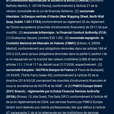
la Commissione Nazionale per le Società e la Borsa (CONSOB)
(Giovanni
Battista Martini, 3 - 00198 Rome), conformément à l’Article 27 de la
version consolidée de la Loi de finances italienne ; (2)
succursale
irlandaise : la Banque centrale d'Irlande (New Wapping Street, North Wall
Quay, Dublin 1 D01 F7X3)
conformément au règlement 43 du règlement
de l’Union européenne (marchés d’instruments financiers) de 2017, tel que
modifié ; (3)
succursale britannique : la Financial Conduct Authority (FCA)
(12 Endeavour Square, Londres E20 1JN) ; (4)
succursale espagnole : la
Comisión Nacional del Mercado de Valores (CNMV)
(Edison, 4, 28006
Madrid), conformément aux obligations énoncées dans les articles 168 et
203 à 224, ainsi qu'aux obligations énoncées dans la partie V, section I de
la loi espagnole sur le marché des valeurs mobilières (LSM) et dans les
articles 111, 114 et 117 du décret royal 217/2008, respectivement ; (5)
succursale française : l'ACPR/la Banque de France
(4 Place de Budapest,
CS 92459, 75436 Paris Cedex 09), conformément à l'article 35 de la
directive 2014/65/UE concernant les marchés d'instruments financiers et
sous la surveillance de l'ACPR et de l'AMF ; et (6)
PIMCO Europe GmbH
(DIFC Branch) : réglementée par la Dubai Financial Services Authority
(DFSA)
(Niveau 13, Aile Ouest, The Gate, DIFC) conformément à l’article 48
de la loi réglementaire de 2004. Les services fournis par PIMCO Europe
GmbH sont réservés aux clients professionnels, tels que définis à l'article
67, paragraphe 2, de la loi allemande sur les institutions de services