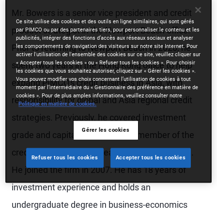
Mr. Bowers is a senior vice president and credit
Ce site utilise des cookies et des outils en ligne similaires, qui sont gérés
product strategist in the Newport Beach office.
par PIMCO ou par des partenaires tiers, pour personnaliser le contenu et les
publicités, intégrer des fonctions d’accès aux réseaux sociaux et analyser
Prior to returning to Newport Beach in 2020, he
les comportements de navigation des visiteurs sur notre site Internet. Pour
activer l'utilisation de l'ensemble des cookies sur ce site, veuillez cliquer sur
« Accepter tous les cookies » ou « Refuser tous les cookies ». Pour choisir
spent two years in the Hong Kong office to help
les cookies que vous souhaitez autoriser, cliquez sur « Gérer les cookies ».
Vous pouvez modifier vos choix concernant l’utilisation de cookies à tout
expand PIMCO's credit business in Asia, with
moment par l’intermédiaire du « Gestionnaire des préférence en matière de
cookies ». Pour de plus amples informations, veuillez consulter notre
responsibility for global and Asia regional credit
Politique en matière de cookies.
strategies. Previously, he covered investment
Gérer les cookies
grade and capital securities as a member of the
credit product strategy team in Newport Beach.
Refuser tous les cookies
Accepter tous les cookies
He joined the firm in 2007. He has 18 years of
investment experience and holds an
undergraduate degree in business-economics