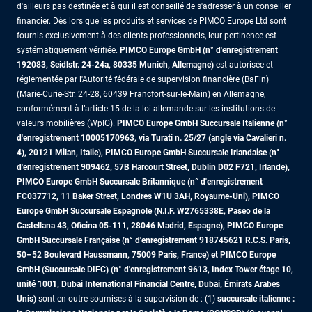
d'ailleurs pas destinée et à qui il est conseillé de s'adresser à un conseiller
financier. Dès lors que les produits et services de PIMCO Europe Ltd sont
fournis exclusivement à des clients professionnels, leur pertinence est
systématiquement vérifiée.
PIMCO Europe GmbH (n° d'enregistrement
192083, Seidlstr. 24-24a, 80335 Munich, Allemagne)
est autorisée et
réglementée par l'Autorité fédérale de supervision financière (BaFin)
(Marie-Curie-Str. 24-28, 60439 Francfort-sur-le-Main) en Allemagne,
conformément à l’article 15 de la loi allemande sur les institutions de
valeurs mobilières (WpIG).
PIMCO Europe GmbH Succursale Italienne (n°
d'enregistrement 10005170963, via Turati n. 25/27 (angle via Cavalieri n.
4), 20121 Milan, Italie), PIMCO Europe GmbH Succursale Irlandaise (n°
d'enregistrement 909462, 57B Harcourt Street, Dublin D02 F721, Irlande),
PIMCO Europe GmbH Succursale Britannique (n° d'enregistrement
FC037712, 11 Baker Street, Londres W1U 3AH, Royaume-Uni), PIMCO
Europe GmbH Succursale Espagnole (N.I.F. W2765338E, Paseo de la
Castellana 43, Oficina 05-111, 28046 Madrid, Espagne), PIMCO Europe
GmbH Succursale Française (n° d'enregistrement 918745621 R.C.S. Paris,
50–52 Boulevard Haussmann, 75009 Paris, France)
et PIMCO Europe
GmbH (Succursale DIFC) (n° d'enregistrement 9613, Index Tower étage 10,
unité 1001, Dubai International Financial Centre, Dubai, Émirats Arabes
Unis)
sont en outre soumises à la supervision de : (1)
succursale italienne :