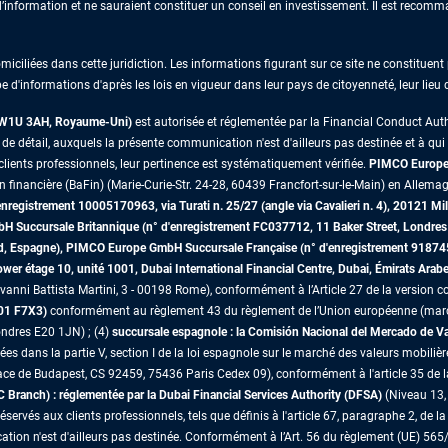
information et ne sauraient constituer un conseil en investissement. Il est recomma
iliées dans cette juridiction. Les informations figurant sur ce site ne constituent p
e d'informations d'après les lois en vigueur dans leur pays de citoyenneté, leur lieu
s W1U 3AH, Royaume-Uni)
est autorisée et réglementée par la Financial Conduct Au
 détail, auxquels la présente communication n'est d'ailleurs pas destinée et à qui il 
lients professionnels, leur pertinence est systématiquement vérifiée.
PIMCO Europe 
on financière (BaFin) (Marie-Curie-Str. 24-28, 60439 Francfort-sur-le-Main) en Allemag
egistrement 10005170963, via Turati n. 25/27 (angle via Cavalieri n. 4), 20121 Mil
mbH Succursale Britannique (n° d'enregistrement FC037712, 11 Baker Street, Lon
id, Espagne), PIMCO Europe GmbH Succursale Française (n° d'enregistrement 91874
r étage 10, unité 1001, Dubai International Financial Centre, Dubai, Émirats Arab
vanni Battista Martini, 3 - 00198 Rome), conformément à l’Article 27 de la version co
D01 F7X3)
conformément au règlement 43 du règlement de l’Union européenne (marché
ndres E20 1JN) ; (4)
succursale espagnole : la Comisión Nacional del Mercado de 
es dans la partie V, section I de la loi espagnole sur le marché des valeurs mobilièr
ace de Budapest, CS 92459, 75436 Paris Cedex 09), conformément à l'article 35 de 
ranch) : réglementée par la Dubai Financial Services Authority (DFSA)
(Niveau 13, 
vés aux clients professionnels, tels que définis à l'article 67, paragraphe 2, de la 
tion n'est d'ailleurs pas destinée. Conformément à l’Art. 56 du règlement (UE) 565/