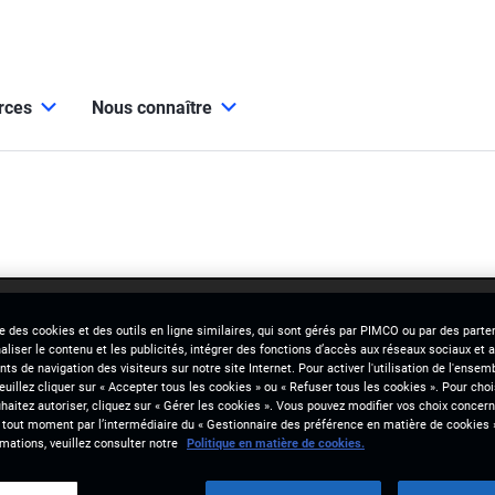
urces
Nous connaître
se des cookies et des outils en ligne similaires, qui sont gérés par PIMCO ou par des parten
liser le contenu et les publicités, intégrer des fonctions d’accès aux réseaux sociaux et a
s de navigation des visiteurs sur notre site Internet. Pour activer l'utilisation de l'ense
veuillez cliquer sur « Accepter tous les cookies » ou « Refuser tous les cookies ». Pour choi
aitez autoriser, cliquez sur « Gérer les cookies ». Vous pouvez modifier vos choix concerna
 tout moment par l’intermédiaire du « Gestionnaire des préférence en matière de cookies 
mations, veuillez consulter notre
Politique en matière de cookies.