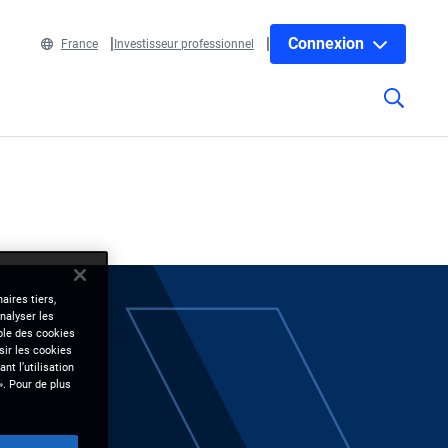
Connexion
France
Investisseur professionnel
aires tiers,
nalyser les
mble des cookies
sir les cookies
nt l’utilisation
». Pour de plus