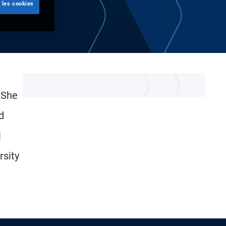
 les cookies
 She
d
l
rsity