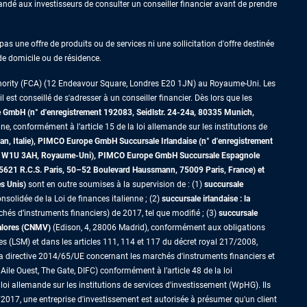
ndé aux investisseurs de consulter un conseiller financier avant de prendre
as une offre de produits ou de services ni une sollicitation d'offre destinée
 de domicile ou de résidence.
thority (FCA) (12 Endeavour Square, Londres E20 1JN) au Royaume-Uni. Les
est conseillé de s'adresser à un conseiller financier. Dès lors que les
GmbH (n° d'enregistrement 192083, Seidlstr. 24-24a, 80335 Munich,
ne, conformément à l’article 15 de la loi allemande sur les institutions de
an, Italie), PIMCO Europe GmbH Succursale Irlandaise (n° d'enregistrement
dres W1U 3AH, Royaume-Uni), PIMCO Europe GmbH Succursale Espagnole
5621 R.C.S. Paris,
50–52 Boulevard Haussmann, 75009 Paris, France)
et
es Unis)
sont en outre soumises à la supervision de : (1)
succursale
nsolidée de la Loi de finances italienne ; (2)
succursale irlandaise : la
s d’instruments financiers) de 2017, tel que modifié ; (3)
succursale
Valores (CNMV)
(Edison, 4, 28006 Madrid), conformément aux obligations
es (LSM) et dans les articles 111, 114 et 117 du décret royal 217/2008,
la directive 2014/65/UE concernant les marchés d'instruments financiers et
Aile Ouest, The Gate, DIFC) conformément à l’article 48 de la loi
loi allemande sur les institutions de services d'investissement (WpHG). Ils
2017, une entreprise d'investissement est autorisée à présumer qu'un client