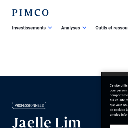
Investissements
Analyses
Outils et resso
Ce site utili
pour personna
comportement
sur ce site, 
que vous souh
PROFESSIONNELS
de cookies à
amples infor
Jaelle Lim