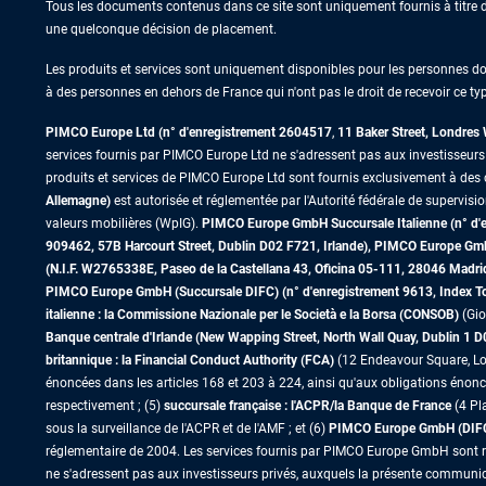
Tous les documents contenus dans ce site sont uniquement fournis à titre d’
une quelconque décision de placement.
Les produits et services sont uniquement disponibles pour les personnes domic
à des personnes en dehors de France qui n'ont pas le droit de recevoir ce typ
PIMCO Europe Ltd (n° d'enregistrement 2604517
,
11 Baker Street, Londre
services fournis par PIMCO Europe Ltd ne s'adressent pas aux investisseurs de
produits et services de PIMCO Europe Ltd sont fournis exclusivement à des c
Allemagne)
est autorisée et réglementée par l'Autorité fédérale de supervisi
valeurs mobilières (WpIG).
PIMCO Europe GmbH Succursale Italienne (n° d'enr
909462, 57B Harcourt Street, Dublin D02 F721, Irlande), PIMCO Europe G
(N.I.F. W2765338E, Paseo de la Castellana 43, Oficina 05-111, 28046 Madr
PIMCO Europe GmbH (Succursale DIFC) (n° d'enregistrement 9613, Index Towe
italienne : la Commissione Nazionale per le Società e la Borsa (CONSOB)
(Gio
Banque centrale d'Irlande (New Wapping Street, North Wall Quay, Dublin 1 
britannique : la Financial Conduct Authority (FCA)
(12 Endeavour Square, Lo
énoncées dans les articles 168 et 203 à 224, ainsi qu'aux obligations énoncé
respectivement ; (5)
succursale française : l'ACPR/la Banque de France
(4 Pl
sous la surveillance de l'ACPR et de l'AMF ; et (6)
PIMCO Europe GmbH (DIFC B
réglementaire de 2004. Les services fournis par PIMCO Europe GmbH sont réser
ne s'adressent pas aux investisseurs privés, auxquels la présente communica