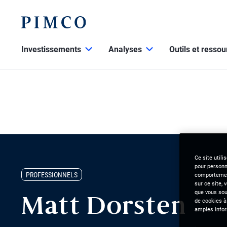
Investissements
Analyses
Outils et resso
Ce site utili
pour personna
PROFESSIONNELS
comportement
sur ce site, 
que vous souh
Matt Dorsten
de cookies à
amples infor