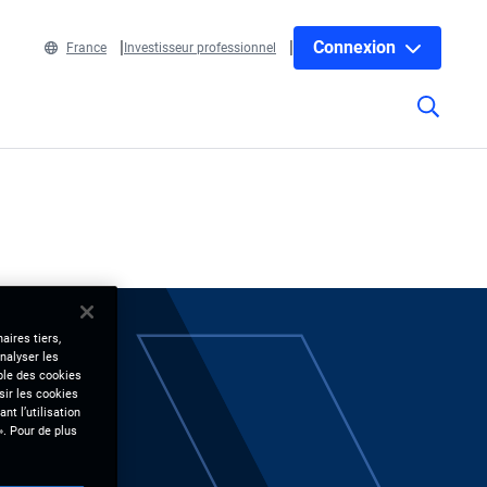
Connexion
France
Investisseur professionnel
aires tiers,
nalyser les
mble des cookies
sir les cookies
nt l’utilisation
». Pour de plus