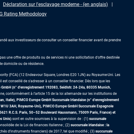
Déclaration sur l'esclavage moderne - (en anglais)
 Rating Methodology
ndé aux investisseurs de consulter un conseiller financier avant de prendre
as une offre de produits ou de services ni une sollicitation d'offre destinée
 de domicile ou de résidence.
thority (FCA) (12 Endeavour Square, Londres E20 1JN) au Royaume-Uni. Les
est conseillé de s'adresser à un conseiller financier. Dès lors que les
GmbH (n° d'enregistrement 192083, Seidlstr. 24-24a, 80335 Munich,
ne, conformément à l’article 15 de la loi allemande sur les institutions de
an, Italie), PIMCO Europe GmbH Succursale Irlandaise (n° d'enregistrement
dres W1U 3AH, Royaume-Uni), PIMCO Europe GmbH Succursale Espagnole
5621 R.C.S. Paris,
50–52 Boulevard Haussmann, 75009 Paris, France)
et
es Unis)
sont en outre soumises à la supervision de : (1)
succursale
nsolidée de la Loi de finances italienne ; (2)
succursale irlandaise : la
s d’instruments financiers) de 2017, tel que modifié ; (3)
succursale