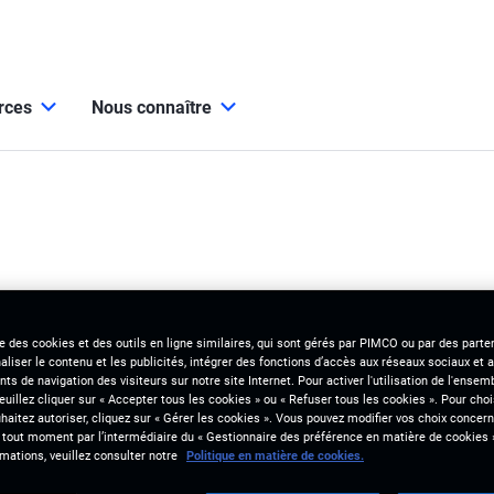
urces
Nous connaître
se des cookies et des outils en ligne similaires, qui sont gérés par PIMCO ou par des parten
liser le contenu et les publicités, intégrer des fonctions d’accès aux réseaux sociaux et a
s de navigation des visiteurs sur notre site Internet. Pour activer l'utilisation de l'ense
veuillez cliquer sur « Accepter tous les cookies » ou « Refuser tous les cookies ». Pour choi
aitez autoriser, cliquez sur « Gérer les cookies ». Vous pouvez modifier vos choix concerna
 tout moment par l’intermédiaire du « Gestionnaire des préférence en matière de cookies 
mations, veuillez consulter notre
Politique en matière de cookies.