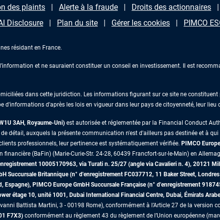
n des plaints
Alerte à la fraude
Droits des actionnaires
AI Disclosure
Plan du site
Gérer les cookies
PIMCO ESG
nes résidant en France.
information et ne sauraient constituer un conseil en investissement. Il est recomma
iliées dans cette juridiction. Les informations figurant sur ce site ne constituent p
e d'informations d'après les lois en vigueur dans leur pays de citoyenneté, leur lieu
s W1U 3AH, Royaume-Uni)
est autorisée et réglementée par la Financial Conduct Au
 détail, auxquels la présente communication n'est d'ailleurs pas destinée et à qui il 
lients professionnels, leur pertinence est systématiquement vérifiée.
PIMCO Europe 
on financière (BaFin) (Marie-Curie-Str. 24-28, 60439 Francfort-sur-le-Main) en Allemag
egistrement 10005170963, via Turati n. 25/27 (angle via Cavalieri n. 4), 20121 Mil
mbH Succursale Britannique (n° d'enregistrement FC037712, 11 Baker Street, Lon
id, Espagne), PIMCO Europe GmbH Succursale Française (n° d'enregistrement 91874
r étage 10, unité 1001, Dubai International Financial Centre, Dubai, Émirats Arab
vanni Battista Martini, 3 - 00198 Rome), conformément à l’Article 27 de la version co
D01 F7X3)
conformément au règlement 43 du règlement de l’Union européenne (marché