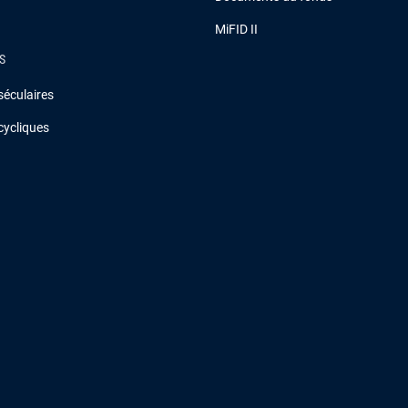
MiFID II
S
séculaires
cycliques