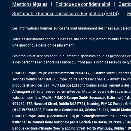
Mentions légales
Politique de confidentialité
Gestio
Sustainable Finance Disclosures Regulation (SFDR)
P
Les informations fournies sur ce site sont uniquement destinées aux person
Tous les documents contenus dans ce site sont uniquement fournis à titre d’
une quelconque décision de placement.
Les produits et services sont uniquement disponibles pour les personnes domic
à des personnes en dehors de France qui n'ont pas le droit de recevoir ce typ
PIMCO Europe Ltd (n° d'enregistrement 2604517
,
11 Baker Street, Londre
services fournis par PIMCO Europe Ltd ne s'adressent pas aux investisseurs de
produits et services de PIMCO Europe Ltd sont fournis exclusivement à des c
Allemagne)
est autorisée et réglementée par l'Autorité fédérale de supervisi
valeurs mobilières (WpIG).
PIMCO Europe GmbH Succursale Italienne (n° d'enr
909462, 57B Harcourt Street, Dublin D02 F721, Irlande), PIMCO Europe G
(N.I.F. W2765338E, Paseo de la Castellana 43, Oficina 05-111, 28046 Madr
PIMCO Europe GmbH (Succursale DIFC) (n° d'enregistrement 9613, Index Towe
italienne : la Commissione Nazionale per le Società e la Borsa (CONSOB)
(Gio
Banque centrale d'Irlande (New Wapping Street, North Wall Quay, Dublin 1 