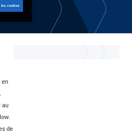
 les cookies
, en
.
e au
low.
es de